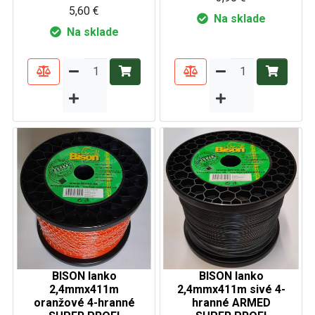
5,60 €
Na sklade
Na sklade
BISON lanko
BISON lanko
2,4mmx411m
2,4mmx411m sivé 4-
oranžové 4-hranné
hranné ARMED