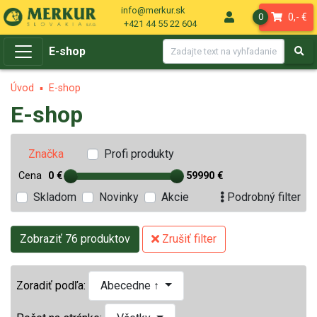
info@merkur.sk
0,- €
0
+421 44 55 22 604
E-shop
Úvod
E-shop
E-shop
Profi produkty
Značka
Cena
0 €
59990 €
Skladom
Novinky
Akcie
Podrobný filter
Zobraziť 76 produktov
Zrušiť filter
Zoradiť podľa:
Abecedne ↑