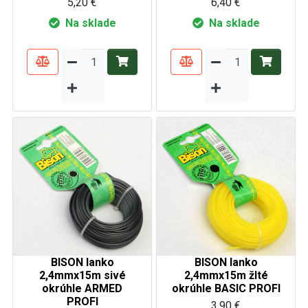
5,20 €
6,40 €
Na sklade
Na sklade
BISON lanko
BISON lanko
2,4mmx15m sivé
2,4mmx15m žlté
okrúhle ARMED
okrúhle BASIC PROFI
PROFI
3,90 €