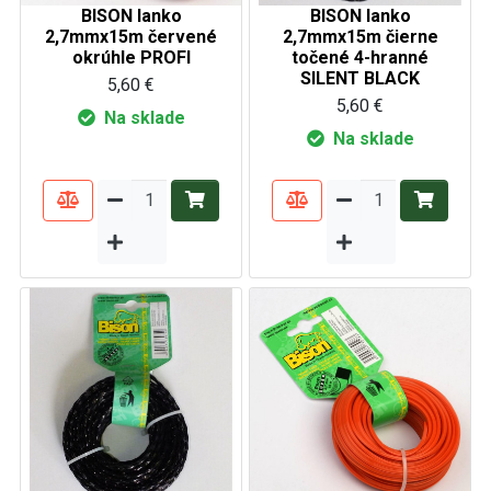
BISON lanko
BISON lanko
2,7mmx15m červené
2,7mmx15m čierne
okrúhle PROFI
točené 4-hranné
SILENT BLACK
5,60 €
5,60 €
Na sklade
Na sklade