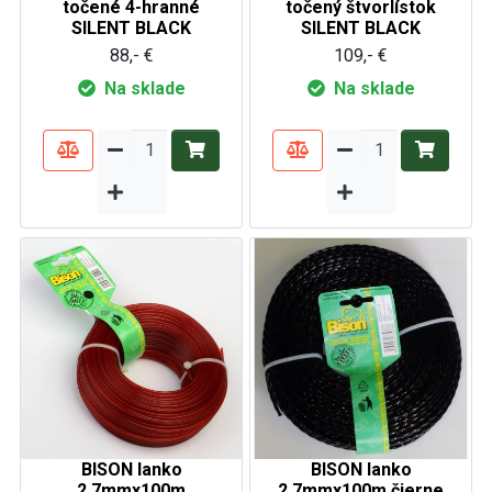
točené 4-hranné
točený štvorlístok
SILENT BLACK
SILENT BLACK
88,- €
109,- €
Na sklade
Na sklade
BISON lanko
BISON lanko
2,7mmx100m
2,7mmx100m čierne