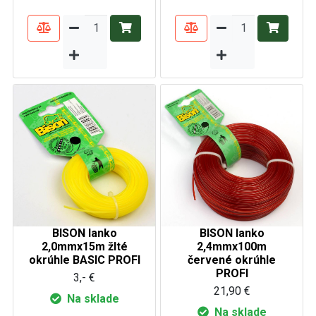
BISON lanko
BISON lanko
2,0mmx15m žlté
2,4mmx100m
okrúhle BASIC PROFI
červené okrúhle
PROFI
3,- €
21,90 €
Na sklade
Na sklade