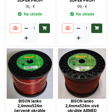
SUPER PROFI
SUPER PROFI
76,- €
99,- €
Na sklade
Na sklade
BISON lanko
BISON lanko
2,4mmx524m
2,4mmx524m sivé
červené okrúhle
okrúhle ARMED