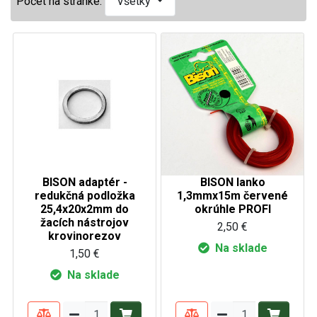
Počet na stránke:
Všetky
BISON adaptér -
BISON lanko
redukčná podložka
1,3mmx15m červené
25,4x20x2mm do
okrúhle PROFI
žacích nástrojov
2,50 €
krovinorezov
Na sklade
1,50 €
Na sklade