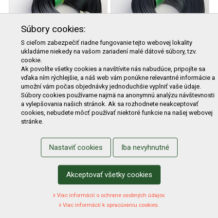
Súbory cookies:
S cieľom zabezpečiť riadne fungovanie tejto webovej lokality
BISON lanko
BISON lanko
ukladáme niekedy na vašom zariadení malé dátové súbory, tzv.
cookie.
3,0mmx100m sivé 4-
3,0mmx100m sivé
Ak povolíte všetky cookies a navštívite nás nabudúce, pripojíte sa
hranné ARMED
okrúhle ARMED
vďaka ním rýchlejšie, a náš web vám ponúkne relevantné informácie a
SUPER PROFI
PROFI
umožní vám počas objednávky jednoduchšie vyplniť vaše údaje.
44,50 €
34,90 €
Súbory cookies používame najmä na anonymnú analýzu návštevnosti
a vylepšovania našich stránok. Ak sa rozhodnete neakceptovať
Na sklade
Na sklade
cookies, nebudete môcť používať niektoré funkcie na našej webovej
stránke.
Nastaviť cookies
Iba nevyhnutné
Akceptovať všetky cookies
Viac informácií o ochrane osobných údajov.
Viac informácií k spracúvaniu cookies.