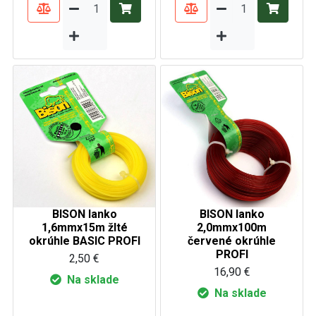
BISON lanko
BISON lanko
1,6mmx15m žlté
2,0mmx100m
okrúhle BASIC PROFI
červené okrúhle
PROFI
2,50 €
16,90 €
Na sklade
Na sklade