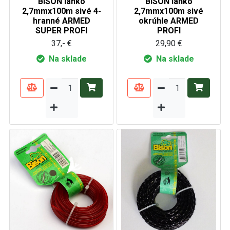
BISON lanko
BISON lanko
2,7mmx100m sivé 4-
2,7mmx100m sivé
hranné ARMED
okrúhle ARMED
SUPER PROFI
PROFI
37,- €
29,90 €
Na sklade
Na sklade