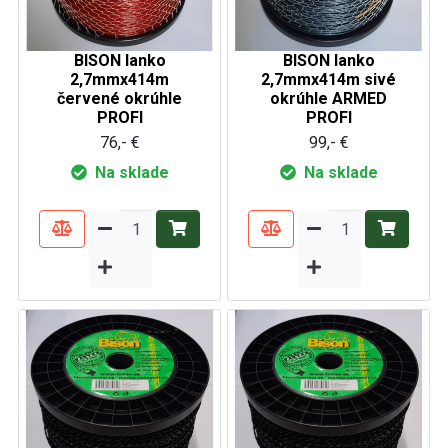
BISON lanko
BISON lanko
2,7mmx414m
2,7mmx414m sivé
červené okrúhle
okrúhle ARMED
PROFI
PROFI
76,- €
99,- €
Na sklade
Na sklade