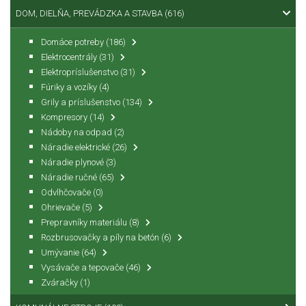
DOM, DIELŇA, PREVÁDZKA A STAVBA
(616)
Domáce potreby
(186)
Elektrocentrály
(31)
Elektropríslušenstvo
(31)
Fúriky a vozíky
(4)
Grily a príslušenstvo
(134)
Kompresory
(14)
Nádoby na odpad
(2)
Náradie elektrické
(26)
Náradie plynové
(3)
Náradie ručné
(65)
Odvlhčovače
(0)
Ohrievače
(5)
Prepravníky materiálu
(8)
Rozbrusovačky a píly na betón
(6)
Umývanie
(64)
Vysávače a tepovače
(46)
Zváračky
(1)