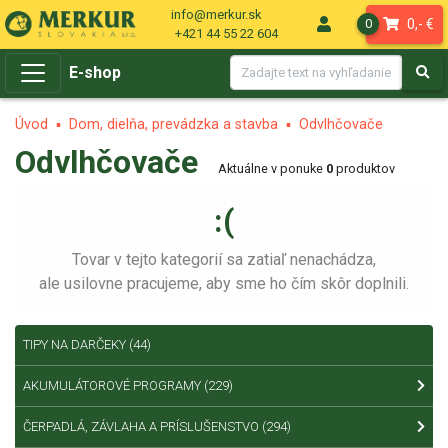
info@merkur.sk
0,- €
0
+421 44 55 22 604
E-shop
Úvod
Dom, dielňa, prevádzka a stavba
Odvlhčovače
Odvlhčovače
Aktuálne v ponuke
0
produktov
:(
Tovar v tejto kategorií sa zatiaľ nenachádza,
ale usilovne pracujeme, aby sme ho čím skôr doplnili.
TIPY NA DARČEKY
(44)
AKUMULÁTOROVÉ PROGRAMY
(229)
ČERPADLÁ, ZÁVLAHA A PRÍSLUŠENSTVO
(294)