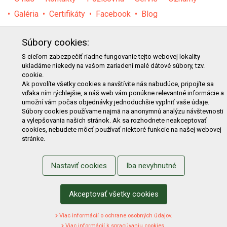
Galéria
Certifikáty
Facebook
Blog
PRODUKTY
Súbory cookies:
E-shop
Akcie
Darčekové poukážky
Katalógy
S cieľom zabezpečiť riadne fungovanie tejto webovej lokality
ukladáme niekedy na vašom zariadení malé dátové súbory, tzv.
Zľavy
Novinky
Predávané značky
Bazár
cookie.
Ak povolíte všetky cookies a navštívite nás nabudúce, pripojíte sa
Výzvy pre obce a firmy
vďaka ním rýchlejšie, a náš web vám ponúkne relevantné informácie a
umožní vám počas objednávky jednoduchšie vyplniť vaše údaje.
NAKUPOVANIE
Súbory cookies používame najmä na anonymnú analýzu návštevnosti
a vylepšovania našich stránok. Ak sa rozhodnete neakceptovať
Obchodné podmienky
Cenník prepravy
cookies, nebudete môcť používať niektoré funkcie na našej webovej
stránke.
Reklamačný poriadok
Reklamačný protokol
Odstúpenie od kúpy
Protokol na odstúpenie od kúpy
Nastaviť cookies
Iba nevyhnutné
Alternatívne riešenie sporu
Ochrana osobných údajov
Používanie cookies
Nákup na splátky
Akceptovať všetky cookies
ZÁKAZNÍK
Viac informácií o ochrane osobných údajov.
Viac informácií k spracúvaniu cookies.