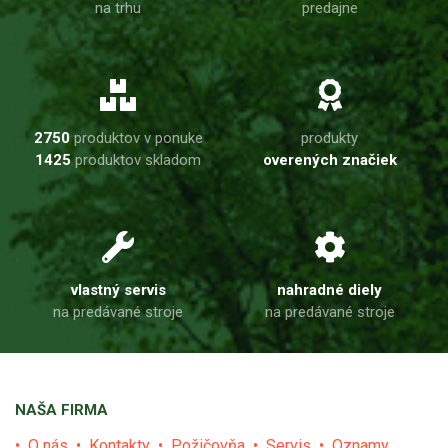
na trhu
predajne
2750
produktov v ponuke
produkty
1425
produktov skladom
overených značiek
vlastný servis
nahradné diely
na predávané stroje
na predávané stroje
NAŠA FIRMA
O nás
Kontakty
Požičovňa
Servis
Oznamy