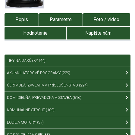
Popis
Parametre
Foto / video
Hodnotenie
Napíšte nám
TIPY NA DARČEKY
(44)
AKUMULÁTOROVÉ PROGRAMY
(229)
ČERPADLÁ, ZÁVLAHA A PRÍSLUŠENSTVO
(294)
DOM, DIELŇA, PREVÁDZKA A STAVBA
(616)
KOMUNÁLNE STROJE
(109)
LODE A MOTORY
(37)
ODEVY, OBUV A OPP
(33)