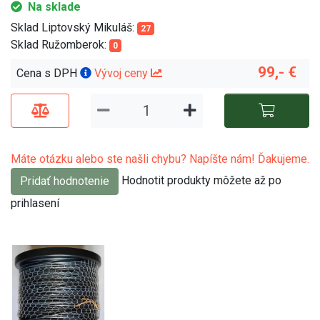
Na sklade
Sklad Liptovský Mikuláš:
27
Sklad Ružomberok:
0
99,- €
Cena s DPH
Vývoj ceny
Máte otázku alebo ste našli chybu? Napíšte nám! Ďakujeme.
Hodnotit produkty môžete až po
Pridať hodnotenie
prihlasení