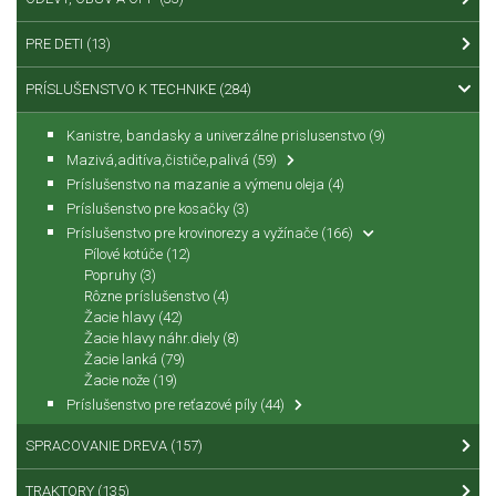
PRE DETI
(13)
PRÍSLUŠENSTVO K TECHNIKE
(284)
Kanistre, bandasky a univerzálne prislusenstvo
(9)
Mazivá,aditíva,čističe,palivá
(59)
Príslušenstvo na mazanie a výmenu oleja
(4)
Príslušenstvo pre kosačky
(3)
Príslušenstvo pre krovinorezy a vyžínače
(166)
Pílové kotúče
(12)
Popruhy
(3)
Rôzne príslušenstvo
(4)
Žacie hlavy
(42)
Žacie hlavy náhr.diely
(8)
Žacie lanká
(79)
Žacie nože
(19)
Príslušenstvo pre reťazové píly
(44)
SPRACOVANIE DREVA
(157)
TRAKTORY
(135)