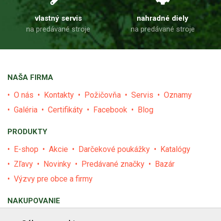
vlastný servis
nahradné diely
na predávané stroje
na predávané stroje
NAŠA FIRMA
O nás
Kontakty
Požičovňa
Servis
Oznamy
Galéria
Certifikáty
Facebook
Blog
PRODUKTY
E-shop
Akcie
Darčekové poukážky
Katalógy
Zľavy
Novinky
Predávané značky
Bazár
Výzvy pre obce a firmy
NAKUPOVANIE
Obchodné podmienky
Cenník prepravy