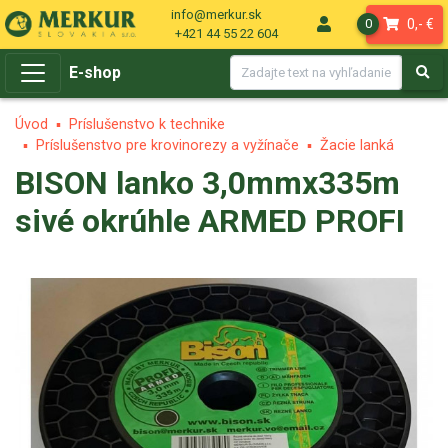
info@merkur.sk
0,- €
0
+421 44 55 22 604
E-shop
Úvod
Príslušenstvo k technike
Príslušenstvo pre krovinorezy a vyžínače
Žacie lanká
BISON lanko 3,0mmx335m
sivé okrúhle ARMED PROFI