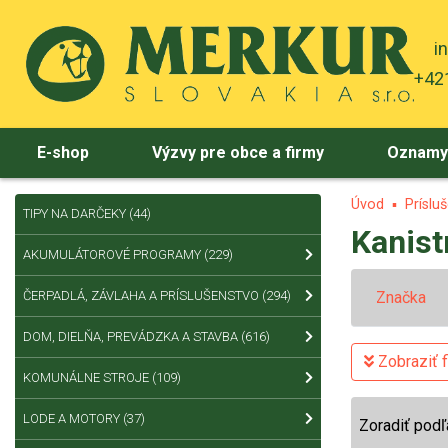
i
+421
E-shop
Výzvy pre obce a firmy
Oznam
Úvod
Príslu
TIPY NA DARČEKY
(44)
Kanist
AKUMULÁTOROVÉ PROGRAMY
(229)
ČERPADLÁ, ZÁVLAHA A PRÍSLUŠENSTVO
(294)
Značka
DOM, DIELŇA, PREVÁDZKA A STAVBA
(616)
Zobraziť fi
KOMUNÁLNE STROJE
(109)
LODE A MOTORY
(37)
Zoradiť podľ