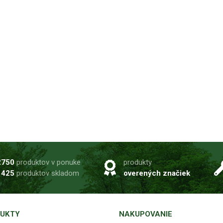
2750
produktov v ponuke
produkty
1425
produktov skladom
overených značiek
UKTY
NAKUPOVANIE