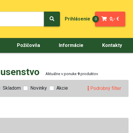
Prihlásenie
0,- €
0
Požičovňa
Informácie
Kontakty
slusenstvo
Aktuálne v ponuke
9
produktov
Skladom
Novinky
Akcie
Podrobný filter