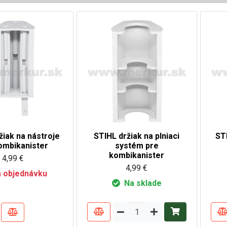
žiak na nástroje
STIHL držiak na plniaci
ST
ombikanister
systém pre
kombikanister
4,99 €
4,99 €
 objednávku
Na sklade