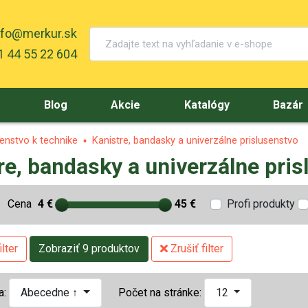
nfo@merkur.sk
 44 55 22 604
y
Blog
Akcie
Katalógy
Bazár
šenstvo k technike
Kanistre, bandasky a univerzálne prislusenstvo
re, bandasky a univerzálne pri
Cena
4 €
45 €
Profi produkty
lter
Zobraziť 9 produktov
Zrušiť filter
a:
Abecedne ↑
Počet na stránke:
12