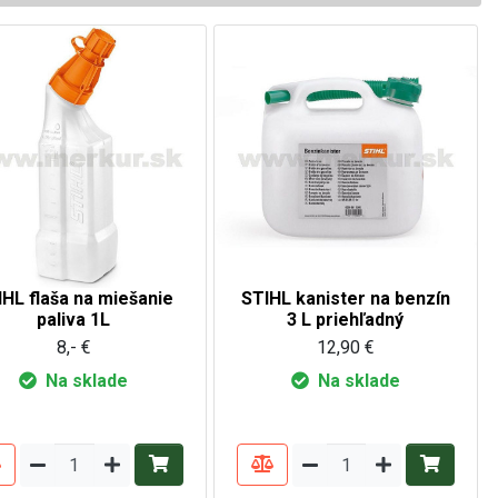
IHL flaša na miešanie
STIHL kanister na benzín
paliva 1L
3 L priehľadný
8,- €
12,90 €
Na sklade
Na sklade