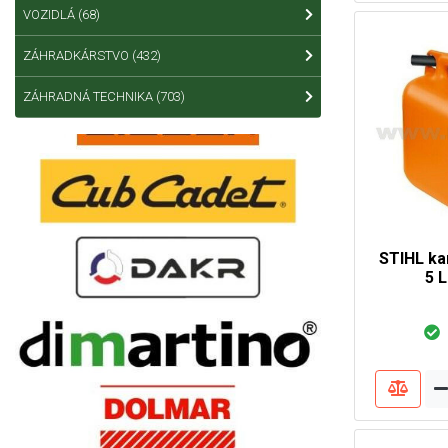
VOZIDLÁ
(68)
ZÁHRADKÁRSTVO
(432)
ZÁHRADNÁ TECHNIKA
(703)
STIHL ka
5 