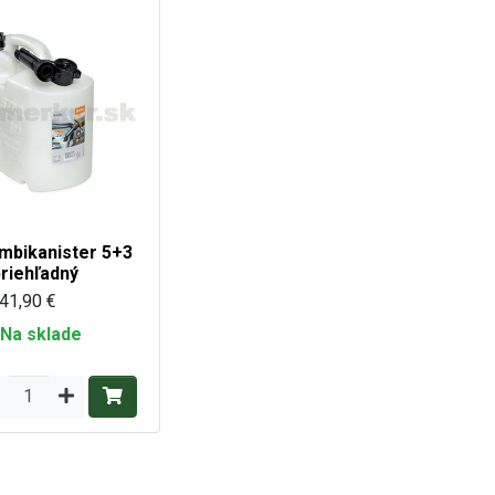
mbikanister 5+3
priehľadný
41,90 €
Na sklade