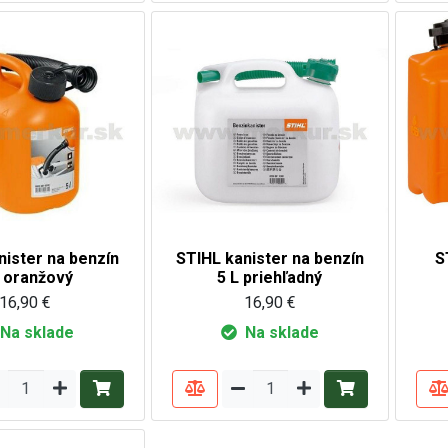
nister na benzín
STIHL kanister na benzín
S
L oranžový
5 L priehľadný
16,90 €
16,90 €
Na sklade
Na sklade