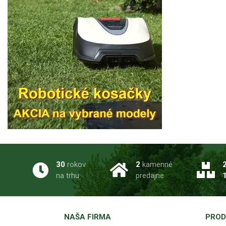
30
rokov
2
kamenné
na trhu
predajne
NAŠA FIRMA
PROD