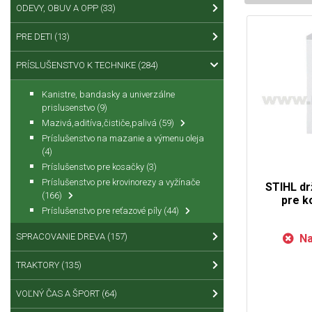
ODEVY, OBUV A OPP
(33)
PRE DETI
(13)
PRÍSLUŠENSTVO K TECHNIKE
(284)
Kanistre, bandasky a univerzálne
prislusenstvo
(9)
Mazivá,aditíva,čističe,palivá
(59)
Príslušenstvo na mazanie a výmenu oleja
(4)
Príslušenstvo pre kosačky
(3)
Príslušenstvo pre krovinorezy a vyžínače
STIHL dr
(166)
pre k
Príslušenstvo pre reťazové píly
(44)
SPRACOVANIE DREVA
(157)
Na
TRAKTORY
(135)
VOĽNÝ ČAS A ŠPORT
(64)