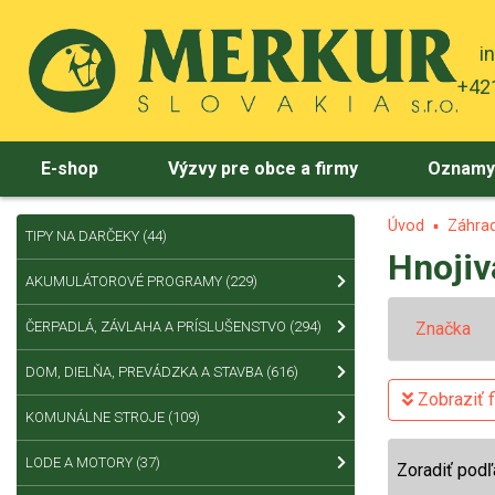
i
+421
E-shop
Výzvy pre obce a firmy
Oznam
Úvod
Záhra
TIPY NA DARČEKY
(44)
Hnojiv
AKUMULÁTOROVÉ PROGRAMY
(229)
ČERPADLÁ, ZÁVLAHA A PRÍSLUŠENSTVO
(294)
Značka
DOM, DIELŇA, PREVÁDZKA A STAVBA
(616)
Zobraziť fi
KOMUNÁLNE STROJE
(109)
LODE A MOTORY
(37)
Zoradiť podľ