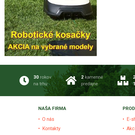
30
rokov
2
kamenné
na trhu
predajne
NAŠA FIRMA
PROD
O nás
E-s
Kontakty
Akc