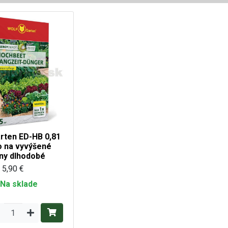
ten ED-HB 0,81
o na vyvýšené
ny dlhodobé
5,90 €
Na sklade