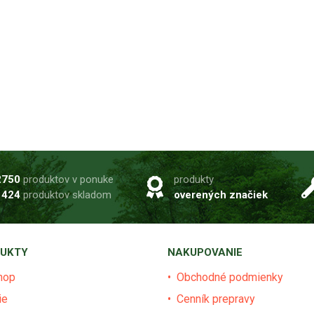
2750
produktov v ponuke
produkty
1424
produktov skladom
overených značiek
UKTY
NAKUPOVANIE
hop
Obchodné podmienky
ie
Cenník prepravy