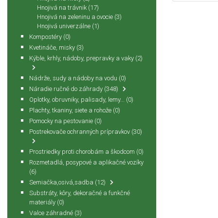
Hnojivá na trávnik
(17)
Hnojivá na zeleninu a ovocie
(3)
Hnojivá univerzálne
(1)
Kompostéry
(0)
Kvetináče, misky
(3)
Kýble, krhly, nádoby, prepravky a vaky
(2)
Nádrže, sudy a nádoby na vodu
(0)
Náradie ručné do záhrady
(348)
Oplotky, obruvniky, palisady, lemy...
(0)
Plachty, tkaniny, siete a rohože
(0)
Pomocky na pestovanie
(0)
Postrekovače ochranných prípravkov
(30)
Prostriedky proti chorobám a škodcom
(0)
Rozmetadlá, posypové a aplikačné vozíky
(6)
Semiačka,osivá,sadba
(12)
Substráty, kôry, dekoračné a funkčné
materiály
(0)
Valce záhradné
(3)