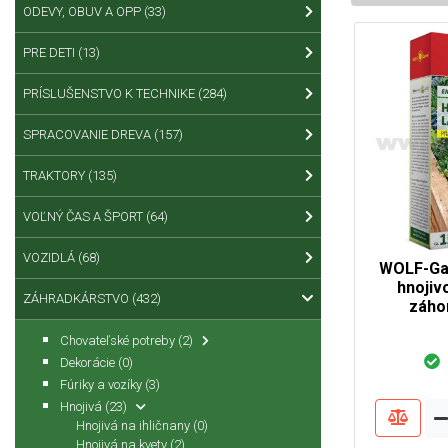
ODEVY, OBUV A OPP
(33)
PRE DETI
(13)
PRÍSLUŠENSTVO K TECHNIKE
(284)
SPRACOVANIE DREVA
(157)
TRAKTORY
(135)
VOĽNÝ ČAS A ŠPORT
(64)
VOZIDLÁ
(68)
WOLF-Gar
hnojiv
ZÁHRADKÁRSTVO
(432)
záho
Chovateľské potreby
(2)
Dekorácie
(0)
Fúriky a vozíky
(3)
Hnojivá
(23)
Hnojivá na ihličnany
(0)
Hnojivá na kvety
(2)