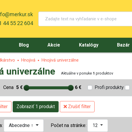
nfo@merkur.sk
 44 55 22 604
y
Blog
Akcie
Katalógy
Bazár
dkárstvo
Hnojivá
Hnojivá univerzálne
á univerzálne
Aktuálne v ponuke
1
produktov
Cena
5 €
6 €
Profi produkty
lter
Zobraziť 1 produkt
Zrušiť filter
a:
Abecedne ↑
Počet na stránke:
12