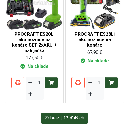
PROCRAFT ES20Li
PROCRAFT ES28Li
aku nožnice na
aku nožnice na
konáre SET 2xAKU +
konáre
nabíjačka
67,90 €
177,50 €
Na sklade
Na sklade
Zobraziť 12 ďalších