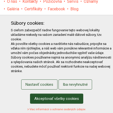
O nás
Kontakty
Požičovňa
Servis
Oznamy
Galéria
Certifikáty
Facebook
Blog
PRODUKTY
Súbory cookies:
E-shop
Akcie
Darčekové poukážky
Katalógy
S cieľom zabezpečiť riadne fungovanie tejto webovej lokality
ukladáme niekedy na vašom zariadení malé dátové súbory, tzv.
Zľavy
Novinky
Predávané značky
Bazár
cookie.
Výzvy pre obce a firmy
Ak povolíte všetky cookies a navštívite nás nabudúce, pripojíte sa
vďaka ním rýchlejšie, a náš web vám ponúkne relevantné informácie a
umožní vám počas objednávky jednoduchšie vyplniť vaše údaje.
NAKUPOVANIE
Súbory cookies používame najmä na anonymnú analýzu návštevnosti
a vylepšovania našich stránok. Ak sa rozhodnete neakceptovať
Obchodné podmienky
Cenník prepravy
cookies, nebudete môcť používať niektoré funkcie na našej webovej
stránke.
Reklamačný poriadok
Reklamačný protokol
Odstúpenie od kúpy
Protokol na odstúpenie od kúpy
Nastaviť cookies
Iba nevyhnutné
Alternatívne riešenie sporu
Ochrana osobných údajov
Používanie cookies
Nákup na splátky
Akceptovať všetky cookies
ZÁKAZNÍK
Viac informácií o ochrane osobných údajov.