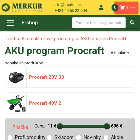
info@merkur.sk
0,- €
0
+421 44 55 22 604
E-shop
Úvod
Akumulátorové programy
AKU program Procraft
AKU program Procraft
Aktuálne v
ponuke
35
produktov
Procraft 20V
33
Procraft 40V
2
Cena
11 €
696 €
Značka
Profi produkty
Skladom
Novinky
Akcie