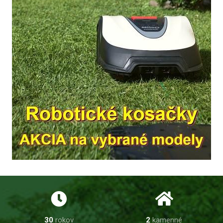
30
rokov
2
kamenné