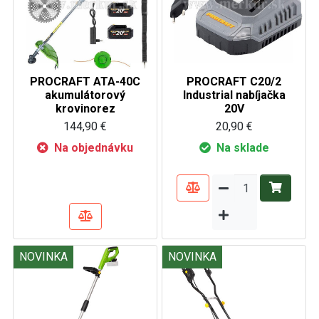
PROCRAFT ATA-40C
PROCRAFT C20/2
akumulátorový
Industrial nabíjačka
krovinorez
20V
144,90 €
20,90 €
Na objednávku
Na sklade
NOVINKA
NOVINKA