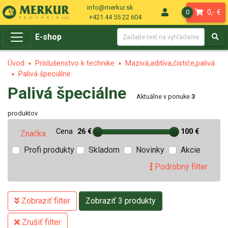
info@merkur.sk
0,- €
0
+421 44 55 22 604
E-shop
Úvod
Príslušenstvo k technike
Mazivá,aditíva,čističe,palivá
Palivá špeciálne
Palivá špeciálne
Aktuálne v ponuke
3
produktov
Cena
26 €
100 €
Značka
Profi produkty
Skladom
Novinky
Akcie
Podrobný filter
Zobraziť filter
Zobraziť 3 produkty
Zrušiť filter