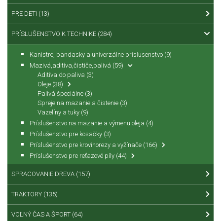
PRE DETI
(13)
PRÍSLUŠENSTVO K TECHNIKE
(284)
Kanistre, bandasky a univerzálne prislusenstvo
(9)
Mazivá,aditíva,čističe,palivá
(59)
Aditíva do paliva
(3)
Oleje
(38)
Palivá špeciálne
(3)
Spreje na mazanie a čistenie
(3)
Vazelíny a tuky
(9)
Príslušenstvo na mazanie a výmenu oleja
(4)
Príslušenstvo pre kosačky
(3)
Príslušenstvo pre krovinorezy a vyžínače
(166)
Príslušenstvo pre reťazové píly
(44)
SPRACOVANIE DREVA
(157)
TRAKTORY
(135)
VOĽNÝ ČAS A ŠPORT
(64)