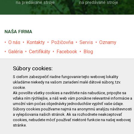
na predávané stroje
na predávané stroje
NAŠA FIRMA
O nás
Kontakty
Požičovňa
Servis
Oznamy
Galéria
Certifikáty
Facebook
Blog
PRODUKTY
Súbory cookies:
E-shop
Akcie
Darčekové poukážky
Katalógy
S cieľom zabezpečiť riadne fungovanie tejto webovej lokality
ukladáme niekedy na vašom zariadení malé dátové súbory, tzv.
Zľavy
Novinky
Predávané značky
Bazár
cookie.
Výzvy pre obce a firmy
Ak povolíte všetky cookies a navštívite nás nabudúce, pripojíte sa
vďaka ním rýchlejšie, a náš web vám ponúkne relevantné informácie a
umožní vám počas objednávky jednoduchšie vyplniť vaše údaje.
NAKUPOVANIE
Súbory cookies používame najmä na anonymnú analýzu návštevnosti
a vylepšovania našich stránok. Ak sa rozhodnete neakceptovať
Obchodné podmienky
Cenník prepravy
cookies, nebudete môcť používať niektoré funkcie na našej webovej
stránke.
Reklamačný poriadok
Reklamačný protokol