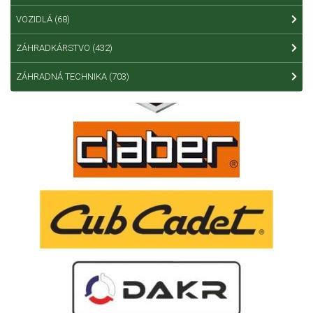
VOZIDLÁ
(68)
ZÁHRADKÁRSTVO
(432)
ZÁHRADNÁ TECHNIKA
(703)