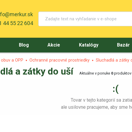
nfo@merkur.sk
 44 55 22 604
y
Blog
Akcie
Katalógy
Bazár
, obuv a OPP
Ochranné pracovné prostriedky
Sluchadlá a zátky 
dlá a zátky do uší
Aktuálne v ponuke
0
produktov
:(
Tovar v tejto kategorií sa zat
ale usilovne pracujeme, aby sme ho