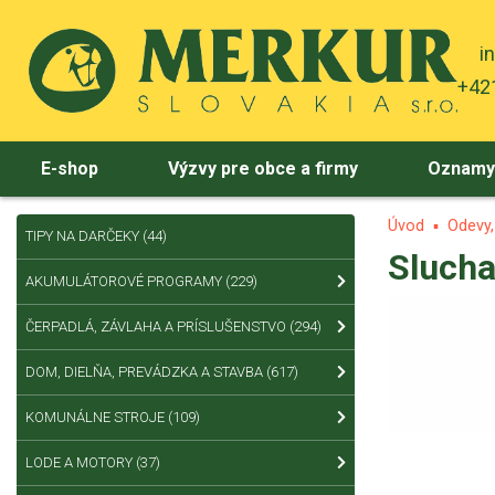
i
+421
E-shop
Výzvy pre obce a firmy
Oznam
Úvod
Odevy
TIPY NA DARČEKY
(44)
Slucha
AKUMULÁTOROVÉ PROGRAMY
(229)
ČERPADLÁ, ZÁVLAHA A PRÍSLUŠENSTVO
(294)
DOM, DIELŇA, PREVÁDZKA A STAVBA
(617)
KOMUNÁLNE STROJE
(109)
LODE A MOTORY
(37)