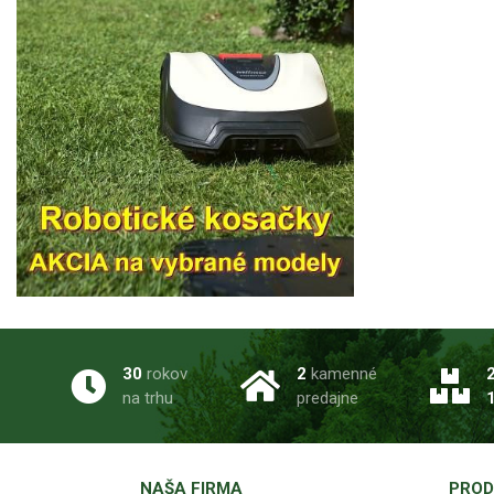
30
rokov
2
kamenné
na trhu
predajne
NAŠA FIRMA
PROD