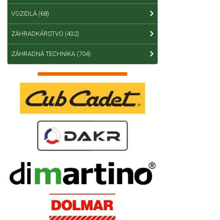
VOZIDLÁ
(68)
ZÁHRADKÁRSTVO
(432)
ZÁHRADNÁ TECHNIKA
(704)