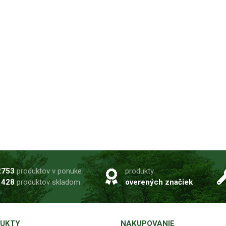
2753
produktov v ponuke
produkty
1428
produktov skladom
overených značiek
UKTY
NAKUPOVANIE