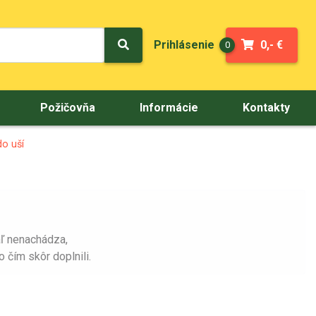
Prihlásenie
0,- €
0
Požičovňa
Informácie
Kontakty
do uší
iaľ nenachádza,
 čím skôr doplnili.