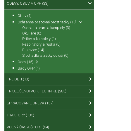
ODEVY, OBUV A OPP
(33)
Obuv
(1)
Ochranné pracovné prostriedky
(18)
Ochrana tváre a komplety
(3)
Okuliare
(0)
Prilby a komplety
(1)
Respirátory a rúška
(0)
Rukavice
(14)
Sluchadlá a zátky do uší
(0)
Odev
(15)
Sady OPP
(1)
PRE DETI
(13)
PRÍSLUŠENSTVO K TECHNIKE
(285)
SPRACOVANIE DREVA
(157)
TRAKTORY
(135)
VOĽNÝ ČAS A ŠPORT
(64)