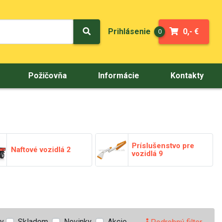
Prihlásenie
0,- €
0
Požičovňa
Informácie
Kontakty
Príslušenstvo pre
Naftové vozidlá
2
vozidlá
9
ty
Skladom
Novinky
Akcie