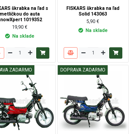
KARS škrabka na ľad s
FISKARS škrabka na ľad
metličkou do auta
Solid 143063
SnowXpert 1019352
5,90 €
19,90 €
Na sklade
Na sklade
AVA ZADARMO
DOPRAVA ZADARMO