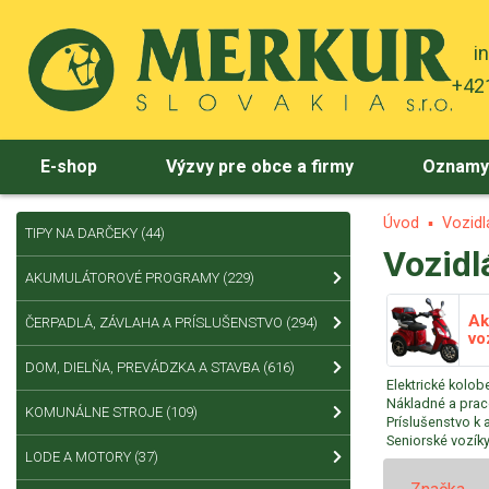
i
+421
E-shop
Výzvy pre obce a firmy
Oznam
Úvod
Vozidl
TIPY NA DARČEKY
(44)
Vozidl
AKUMULÁTOROVÉ PROGRAMY
(229)
Ak
ČERPADLÁ, ZÁVLAHA A PRÍSLUŠENSTVO
(294)
vo
DOM, DIELŇA, PREVÁDZKA A STAVBA
(616)
Elektrické kolob
Nákladné a prac
KOMUNÁLNE STROJE
(109)
Príslušenstvo k 
Seniorské vozíky
LODE A MOTORY
(37)