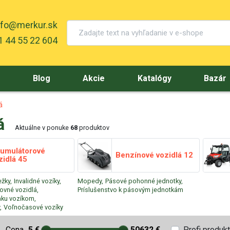
nfo@merkur.sk
 44 55 22 604
y
Blog
Akcie
Katalógy
Bazár
á
á
Aktuálne v ponuke
68
produktov
umulátorové
Benzínové vozidlá
12
zidlá
45
ežky,
Invalidné vozíky,
Mopedy,
Pásové pohonné jednotky,
ovné vozidlá,
Príslušenstvo k pásovým jednotkám
aku vozíkom,
,
Voľnočasové vozíky
Cena
5 €
50632 €
Profi produk