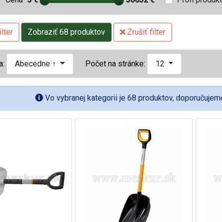
lter
Zobraziť 68 produktov
Zrušiť filter
a:
Abecedne ↑
Počet na stránke:
12
Vo vybranej kategorii je 68 produktov, doporučujeme 