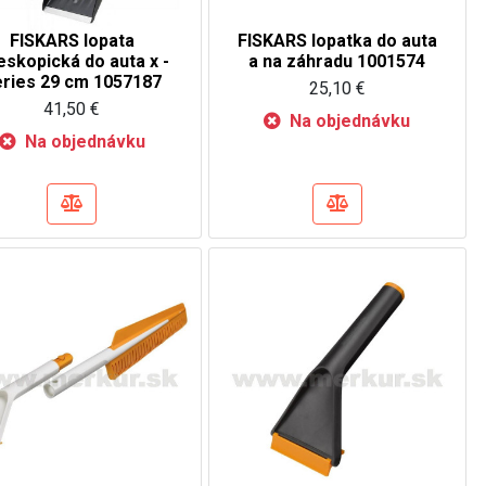
FISKARS lopata
FISKARS lopatka do auta
eskopická do auta x -
a na záhradu 1001574
eries 29 cm 1057187
25,10 €
41,50 €
Na objednávku
Na objednávku