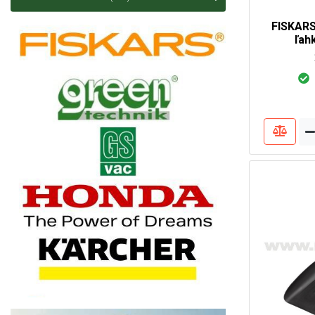
FISKARS
ľah