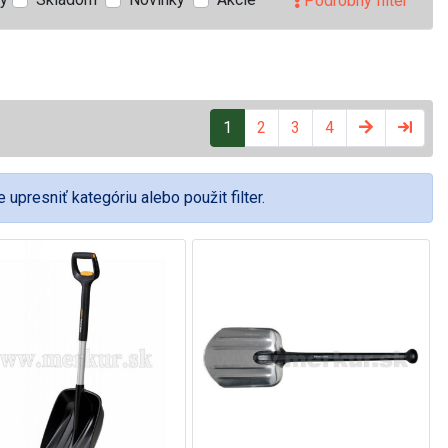
Podrobný filter
1
2
3
4
upresniť kategóriu alebo použit filter.