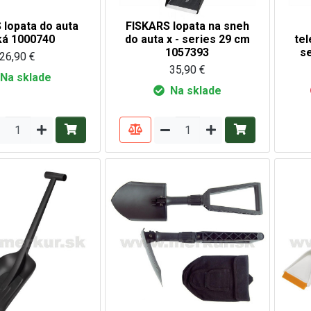
 lopata do auta
FISKARS lopata na sneh
ká 1000740
do auta x - series 29 cm
tel
1057393
s
26,90 €
35,90 €
Na sklade
Na sklade