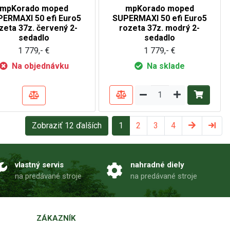
mpKorado moped
mpKorado moped
ERMAXI 50 efi Euro5
SUPERMAXI 50 efi Euro5
zeta 37z. červený 2-
rozeta 37z. modrý 2-
sedadlo
sedadlo
1 779,- €
1 779,- €
Na objednávku
Na sklade
Zobraziť 12 ďalších
1
2
3
4
vlastný servis
nahradné diely
na predávané stroje
na predávané stroje
ZÁKAZNÍK