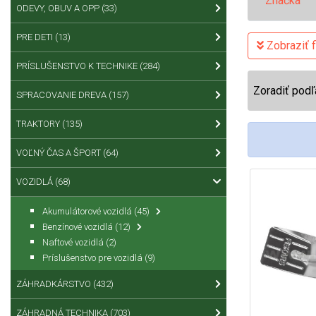
Značka
ODEVY, OBUV A OPP
(33)
PRE DETI
(13)
Zobraziť fi
PRÍSLUŠENSTVO K TECHNIKE
(284)
Zoradiť podľ
SPRACOVANIE DREVA
(157)
TRAKTORY
(135)
VOĽNÝ ČAS A ŠPORT
(64)
VOZIDLÁ
(68)
Akumulátorové vozidlá
(45)
Benzínové vozidlá
(12)
Naftové vozidlá
(2)
Príslušenstvo pre vozidlá
(9)
ZÁHRADKÁRSTVO
(432)
ZÁHRADNÁ TECHNIKA
(703)