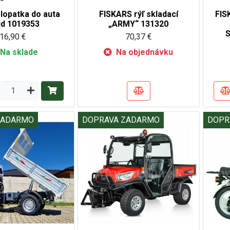
lopatka do auta
FISKARS rýľ skladací
FIS
id 1019353
„ARMY“ 131320
16,90 €
70,37 €
Na sklade
Na objednávku
ZADARMO
DOPRAVA ZADARMO
DOPR