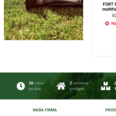
FORT 
multif
50
Na
30
rokov
2
kamenné
na trhu
predajne
NAŠA FIRMA
PROD