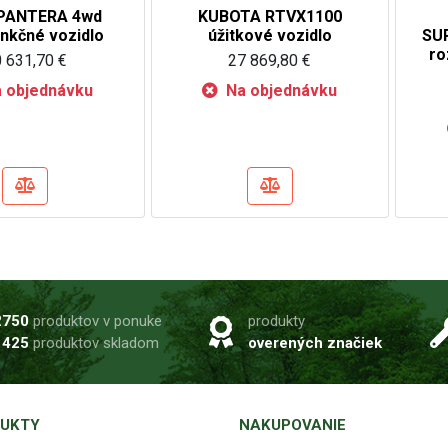
PANTERA 4wd
KUBOTA RTVX1100
unkčné vozidlo
úžitkové vozidlo
SUP
ro
 631,70 €
27 869,80 €
 objednávku
Na objednávku
2750
produktov v ponuke
produkty
1425
produktov skladom
overených značiek
UKTY
NAKUPOVANIE