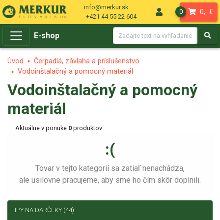
info@merkur.sk
0,- €
0
+421 44 55 22 604
E-shop
Úvod
Čerpadlá, závlaha a príslušenstvo
Vodoinštalačný a pomocný materiál
Vodoinštalačný a pomocný
materiál
Aktuálne v ponuke
0
produktov
:(
Tovar v tejto kategorií sa zatiaľ nenachádza,
ale usilovne pracujeme, aby sme ho čím skôr doplnili.
TIPY NA DARČEKY
(44)