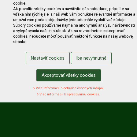
Zľavy
Novinky
Predávané značky
Bazár
cookie.
Ak povolíte všetky cookies a navštívite nás nabudúce, pripojíte sa
Výzvy pre obce a firmy
vďaka ním rýchlejšie, a náš web vám ponúkne relevantné informácie a
umožní vám počas objednávky jednoduchšie vyplniť vaše údaje.
NAKUPOVANIE
Súbory cookies používame najmä na anonymnú analýzu návštevnosti
a vylepšovania našich stránok. Ak sa rozhodnete neakceptovať
Obchodné podmienky
Cenník prepravy
cookies, nebudete môcť používať niektoré funkcie na našej webovej
stránke.
Reklamačný poriadok
Reklamačný protokol
Odstúpenie od kúpy
Protokol na odstúpenie od kúpy
Nastaviť cookies
Iba nevyhnutné
Alternatívne riešenie sporu
Ochrana osobných údajov
Používanie cookies
Nákup na splátky
Akceptovať všetky cookies
ZÁKAZNÍK
Viac informácií o ochrane osobných údajov.
Prihlásenie
Registrácia
Košík
Zmena údajov
Viac informácií k spracúvaniu cookies.
Zmena hesla
Prihlasiť sa na odber noviniek
Nastavenie cookies
Podmienky zadávania hodnotení
Odstúpenie od zmluvy online