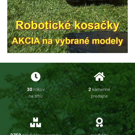
30
rokov
2
kamenné
na trhu
predajne