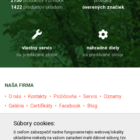
2750
produktov v ponuke
produkty
1422
produktov skladom
overených značiek
vlastný servis
nahradné diely
na predávané stroje
na predávané stroje
NAŠA FIRMA
O nás
Kontakty
Požičovňa
Servis
Oznamy
Galéria
Certifikáty
Facebook
Blog
PRODUKTY
Súbory cookies:
E-shop
Akcie
Darčekové poukážky
Katalógy
S cieľom zabezpečiť riadne fungovanie tejto webovej lokality
ukladáme niekedy na vašom zariadení malé dátové súbory, tzv.