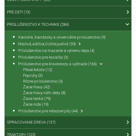
PRE DETI
(13)
PRÍSLUŠENSTVO K TECHNIKE
(284)
Kanistre, bandasky a univerzálne prislusenstvo
(9)
Mazivá,aditíva,čističe,palivá
(59)
Príslušenstvo na mazanie a výmenu oleja
(4)
Príslušenstvo pre kosačky
(3)
Príslušenstvo pre krovinorezy a vyžínače
(166)
Pílové kotúče
(12)
Popruhy
(3)
Rôzne príslušenstvo
(4)
Žacie hlavy
(42)
Žacie hlavy náhr.diely
(8)
Žacie lanká
(79)
Žacie nože
(19)
Príslušenstvo pre reťazové píly
(44)
SPRACOVANIE DREVA
(157)
TRAKTORY
(135)