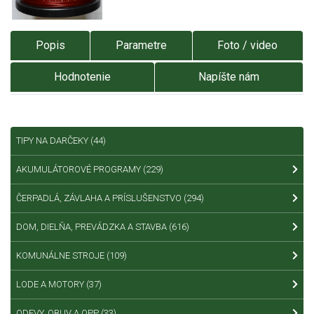
Popis
Parametre
Foto / video
Hodnotenie
Napíšte nám
TIPY NA DARČEKY
(44)
AKUMULÁTOROVÉ PROGRAMY
(229)
ČERPADLÁ, ZÁVLAHA A PRÍSLUŠENSTVO
(294)
DOM, DIELŇA, PREVÁDZKA A STAVBA
(616)
KOMUNÁLNE STROJE
(109)
LODE A MOTORY
(37)
ODEVY, OBUV A OPP
(33)