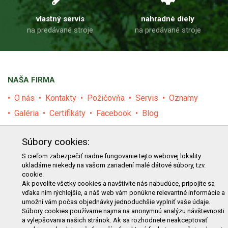
vlastný servis
nahradné diely
na predávané stroje
na predávané stroje
NAŠA FIRMA
O nás
Kontakty
Požičovňa
Servis
Oznamy
Galéria
Certifikáty
Facebook
Blog
PRODUKTY
Súbory cookies:
E-shop
Akcie
Darčekové poukážky
Katalógy
S cieľom zabezpečiť riadne fungovanie tejto webovej lokality
ukladáme niekedy na vašom zariadení malé dátové súbory, tzv.
Zľavy
Novinky
Predávané značky
Bazár
cookie.
Ak povolíte všetky cookies a navštívite nás nabudúce, pripojíte sa
Výzvy pre obce a firmy
vďaka ním rýchlejšie, a náš web vám ponúkne relevantné informácie a
umožní vám počas objednávky jednoduchšie vyplniť vaše údaje.
NAKUPOVANIE
Súbory cookies používame najmä na anonymnú analýzu návštevnosti
a vylepšovania našich stránok. Ak sa rozhodnete neakceptovať
Obchodné podmienky
Cenník prepravy