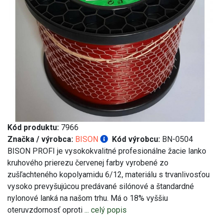
Kód produktu:
7966
Značka / výrobca:
BISON
Kód výrobcu:
BN-0504
BISON PROFI je vysokokvalitné profesionálne žacie lanko
kruhového prierezu červenej farby vyrobené zo
zušľachteného kopolyamidu 6/12, materiálu s trvanlivosťou
vysoko prevyšujúcou predávané silónové a štandardné
nylonové lanká na našom trhu. Má o 18% vyššiu
oteruvzdornosť oproti
... celý popis