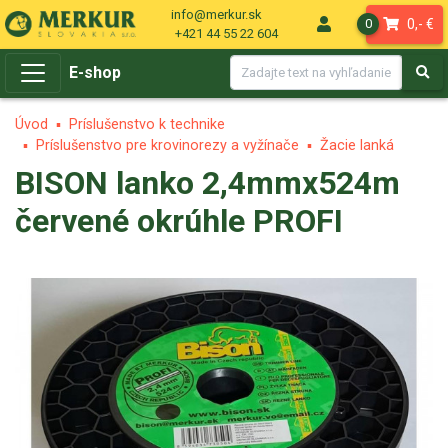
info@merkur.sk
0,- €
0
+421 44 55 22 604
E-shop
Úvod
Príslušenstvo k technike
Príslušenstvo pre krovinorezy a vyžínače
Žacie lanká
BISON lanko 2,4mmx524m
červené okrúhle PROFI