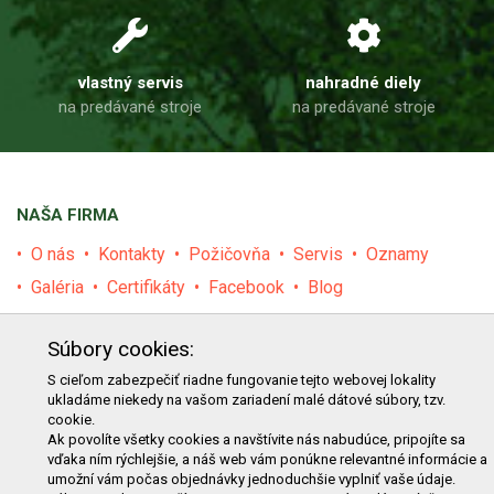
vlastný servis
nahradné diely
na predávané stroje
na predávané stroje
NAŠA FIRMA
O nás
Kontakty
Požičovňa
Servis
Oznamy
Galéria
Certifikáty
Facebook
Blog
PRODUKTY
Súbory cookies:
E-shop
Akcie
Darčekové poukážky
Katalógy
S cieľom zabezpečiť riadne fungovanie tejto webovej lokality
ukladáme niekedy na vašom zariadení malé dátové súbory, tzv.
Zľavy
Novinky
Predávané značky
Bazár
cookie.
Ak povolíte všetky cookies a navštívite nás nabudúce, pripojíte sa
Výzvy pre obce a firmy
vďaka ním rýchlejšie, a náš web vám ponúkne relevantné informácie a
umožní vám počas objednávky jednoduchšie vyplniť vaše údaje.
NAKUPOVANIE