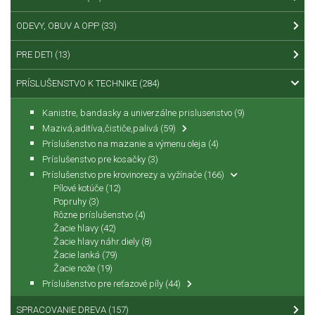
ODEVY, OBUV A OPP
(33)
PRE DETI
(13)
PRÍSLUŠENSTVO K TECHNIKE
(284)
Kanistre, bandasky a univerzálne prislusenstvo
(9)
Mazivá,aditíva,čističe,palivá
(59)
Príslušenstvo na mazanie a výmenu oleja
(4)
Príslušenstvo pre kosačky
(3)
Príslušenstvo pre krovinorezy a vyžínače
(166)
Pílové kotúče
(12)
Popruhy
(3)
Rôzne príslušenstvo
(4)
Žacie hlavy
(42)
Žacie hlavy náhr.diely
(8)
Žacie lanká
(79)
Žacie nože
(19)
Príslušenstvo pre reťazové píly
(44)
SPRACOVANIE DREVA
(157)