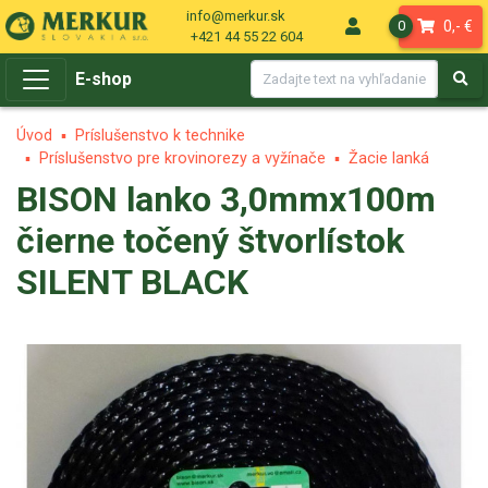
info@merkur.sk
0,- €
0
+421 44 55 22 604
E-shop
Úvod
Príslušenstvo k technike
Príslušenstvo pre krovinorezy a vyžínače
Žacie lanká
BISON lanko 3,0mmx100m
čierne točený štvorlístok
SILENT BLACK