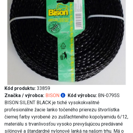
Kód produktu:
33859
Značka / výrobca:
BISON
Kód výrobcu:
BN-0795S
BISON SILENT BLACK je tiché vysokokvalitné
profesionálne žacie lanko točeného prierezu štvorlístka
čiernej farby vyrobené zo zušľachteného kopolyamidu 6/12,
materiálu s trvanlivosťou vysoko prevyšujúcou predávané
silónové a štandardné nylonové lanká na našom trhu. Má o