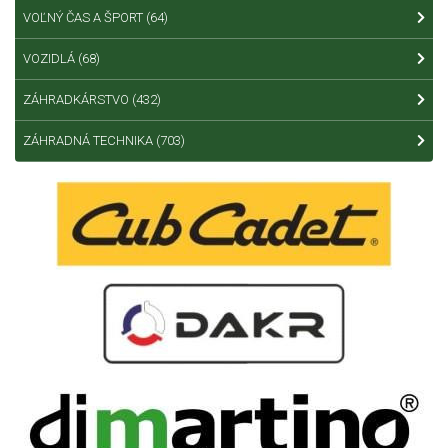
VOĽNÝ ČAS A ŠPORT
(64)
VOZIDLÁ
(68)
ZÁHRADKÁRSTVO
(432)
ZÁHRADNÁ TECHNIKA
(703)