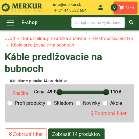
info@merkur.sk
0,- €
0
+421 44 55 22 604
E-shop
Úvod
Dom, dielňa, prevádzka a stavba
Elektropríslušenstvo
Káble predlžovacie na bubnoch
Káble predlžovacie na
bubnoch
Aktuálne v ponuke
14
produktov
Cena
49 €
110 €
Značka
Profi produkty
Skladom
Novinky
Akcie
Podrobný filter
Zobraziť filter
Zobraziť 14 produktov