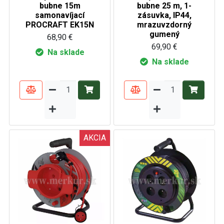
bubne 15m
bubne 25 m, 1-
samonavíjací
zásuvka, IP44,
PROCRAFT EK15N
mrazuvzdorný
gumený
68,90 €
69,90 €
Na sklade
Na sklade
AKCIA