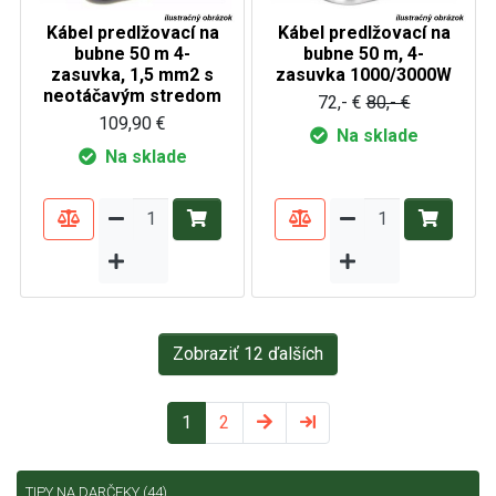
Kábel predlžovací na
Kábel predlžovací na
bubne 50 m 4-
bubne 50 m, 4-
zasuvka, 1,5 mm2 s
zasuvka 1000/3000W
neotáčavým stredom
72,- €
80,- €
109,90 €
Na sklade
Na sklade
Zobraziť 12 ďalších
1
2
TIPY NA DARČEKY
(44)