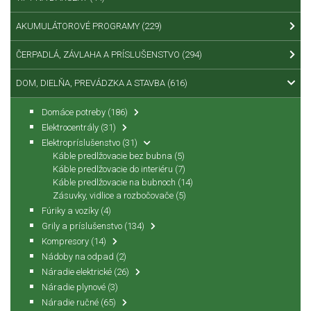
AKUMULÁTOROVÉ PROGRAMY
(229)
ČERPADLÁ, ZÁVLAHA A PRÍSLUŠENSTVO
(294)
DOM, DIELŇA, PREVÁDZKA A STAVBA
(616)
Domáce potreby
(186)
Elektrocentrály
(31)
Elektropríslušenstvo
(31)
Káble predlžovacie bez bubna
(5)
Káble predlžovacie do interiéru
(7)
Káble predlžovacie na bubnoch
(14)
Zásuvky, vidlice a rozbočovače
(5)
Fúriky a vozíky
(4)
Grily a príslušenstvo
(134)
Kompresory
(14)
Nádoby na odpad
(2)
Náradie elektrické
(26)
Náradie plynové
(3)
Náradie ručné
(65)