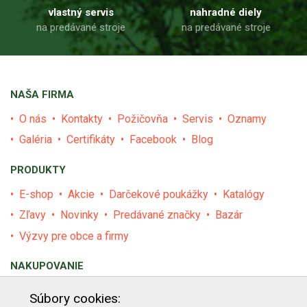
vlastný servis
nahradné diely
na predávané stroje
na predávané stroje
NAŠA FIRMA
O nás
Kontakty
Požičovňa
Servis
Oznamy
Galéria
Certifikáty
Facebook
Blog
PRODUKTY
E-shop
Akcie
Darčekové poukážky
Katalógy
Zľavy
Novinky
Predávané značky
Bazár
Výzvy pre obce a firmy
NAKUPOVANIE
Obchodné podmienky
Cenník prepravy
Súbory cookies: