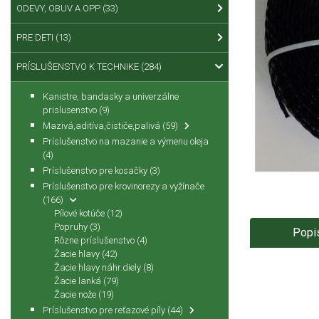
ODEVY, OBUV A OPP
(33)
PRE DETI
(13)
PRÍSLUŠENSTVO K TECHNIKE
(284)
Kanistre, bandasky a univerzálne
prislusenstvo
(9)
Mazivá,aditíva,čističe,palivá
(59)
Príslušenstvo na mazanie a výmenu oleja
(4)
Príslušenstvo pre kosačky
(3)
Príslušenstvo pre krovinorezy a vyžínače
(166)
Pílové kotúče
(12)
Popruhy
(3)
Popi
Rôzne príslušenstvo
(4)
Žacie hlavy
(42)
Žacie hlavy náhr.diely
(8)
Žacie lanká
(79)
Žacie nože
(19)
Príslušenstvo pre reťazové píly
(44)