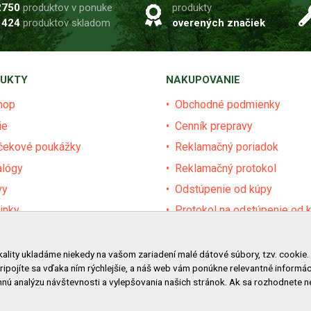
2750
produktov v ponuke
produkty
1424
produktov skladom
overených značiek
UKTY
NAKUPOVANIE
hop
Obchodné podmienky
ie
Cenník prepravy
čekové poukážky
Reklamačný poriadok
alógy
Reklamačný protokol
vy
Odstúpenie od kúpy
inky
Protokol na odstúpenie od 
dávané značky
Alternatívne riešenie sporu
ár
Ochrana osobných údajov
kality ukladáme niekedy na vašom zariadení malé dátové súbory, tzv. cookie.
pripojíte sa vďaka ním rýchlejšie, a náš web vám ponúkne relevantné inform
vy pre obce a firmy
Používanie cookies
nú analýzu návštevnosti a vylepšovania našich stránok. Ak sa rozhodnete 
Nákup na splátky