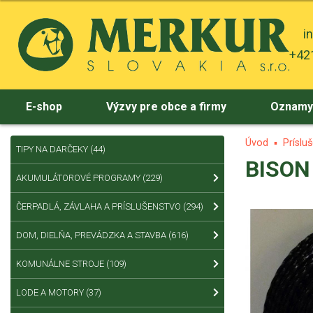
i
+421
E-shop
Výzvy pre obce a firmy
Oznam
Úvod
Príslu
TIPY NA DARČEKY
(44)
BISON
AKUMULÁTOROVÉ PROGRAMY
(229)
ČERPADLÁ, ZÁVLAHA A PRÍSLUŠENSTVO
(294)
DOM, DIELŇA, PREVÁDZKA A STAVBA
(616)
KOMUNÁLNE STROJE
(109)
LODE A MOTORY
(37)