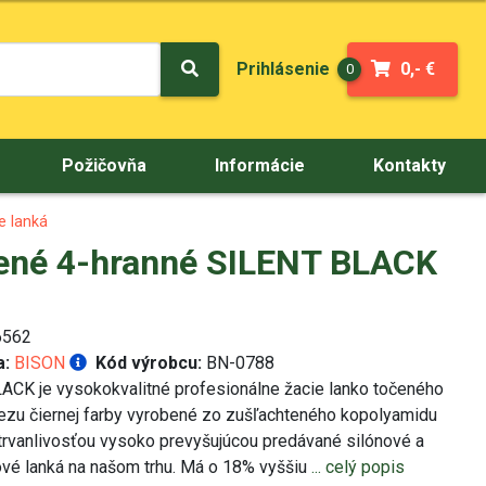
Prihlásenie
0,- €
0
Požičovňa
Informácie
Kontakty
e lanká
ené 4-hranné SILENT BLACK
562
a:
BISON
Kód výrobcu:
BN-0788
CK je vysokokvalitné profesionálne žacie lanko točeného
ezu čiernej farby vyrobené zo zušľachteného kopolyamidu
 trvanlivosťou vysoko prevyšujúcou predávané silónové a
ové lanká na našom trhu. Má o 18% vyššiu
... celý popis