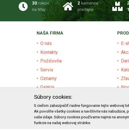
30
rokov
2
kamenné
na trhu
predajne
NAŠA FIRMA
PROD
O nás
E-s
Kontakty
Akc
Požičovňa
Dar
Servis
Kat
Oznamy
Zľa
Galéria
Nov
Certifikáty
Pre
Súbory cookies:
Facebook
Baz
S cieľom zabezpečiť riadne fungovanie tejto webovej lo
Ak povolíte všetky cookies a navštívite nás nabudúce, 
Blog
Výz
vaše údaje. Súbory cookies používame najmä na anonym
funkcie na našej webovej stránke.