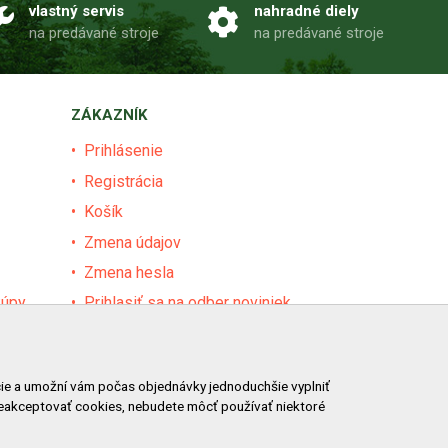
vlastný servis
nahradné diely
na predávané stroje
na predávané stroje
ZÁKAZNÍK
Prihlásenie
Registrácia
Košík
Zmena údajov
Zmena hesla
kúpy
Prihlasiť sa na odber noviniek
Nastavenie cookies
Podmienky zadávania hodnotení
ácie a umožní vám počas objednávky jednoduchšie vyplniť
Odstúpenie od zmluvy online
neakceptovať cookies, nebudete môcť používať niektoré