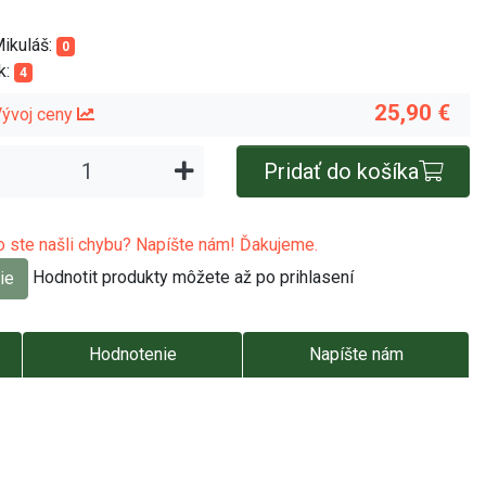
Mikuláš:
0
k:
4
25,90 €
ývoj ceny
Pridať do košíka
 ste našli chybu? Napíšte nám! Ďakujeme.
Hodnotit produkty môžete až po prihlasení
ie
Hodnotenie
Napíšte nám