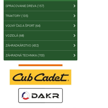
SPRACOVANIE DREVA
(157)
TRAKTORY
(135)
VOĽNÝ ČAS A ŠPORT
(64)
VOZIDLÁ
(68)
ZÁHRADKÁRSTVO
(432)
ZÁHRADNÁ TECHNIKA
(703)