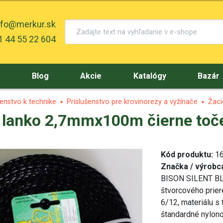
nfo@merkur.sk
 44 55 22 604
y
Blog
Akcie
Katalógy
Bazár
šenstvo k technike
Príslušenstvo pre krovinorezy a vyžínače
Žaci
 lanko 2,7mmx100m čierne toč
Kód produktu:
16
Značka / výrobc
BISON SILENT BLA
štvorcového prier
6/12, materiálu s
štandardné nylon