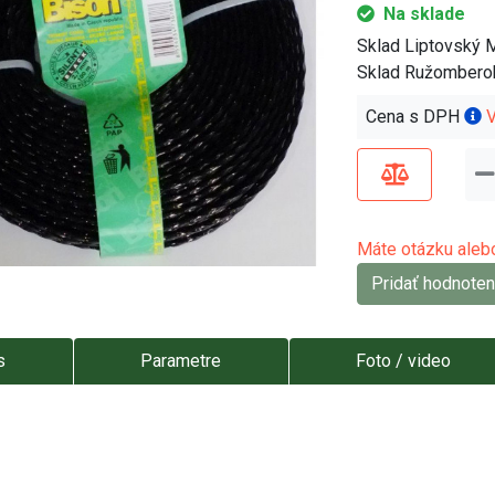
Na sklade
Sklad Liptovský 
Sklad Ružombero
Cena s DPH
V
Máte otázku alebo
Pridať hodnoten
s
Parametre
Foto / video