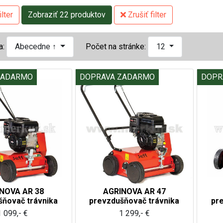
lter
Zobraziť 22 produktov
Zrušiť filter
a:
Abecedne ↑
Počet na stránke:
12
ZADARMO
DOPRAVA ZADARMO
DOPR
NOVA AR 38
AGRINOVA AR 47
šňovač trávnika
prevzdušňovač trávnika
pr
1 099,- €
1 299,- €