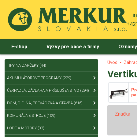
i
+421
E-shop
Výzvy pre obce a firmy
Oznam
Úvod
Záhrad
TIPY NA DARČEKY
(44)
Vertik
AKUMULÁTOROVÉ PROGRAMY
(229)
Pr
ČERPADLÁ, ZÁVLAHA A PRÍSLUŠENSTVO
(294)
pa
DOM, DIELŇA, PREVÁDZKA A STAVBA
(616)
Značka
KOMUNÁLNE STROJE
(109)
LODE A MOTORY
(37)