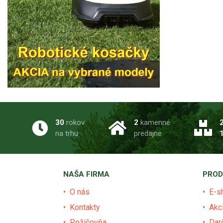
30
rokov
2
kamenné
na trhu
predajne
NAŠA FIRMA
PROD
O nás
E-s
Kontakty
Akc
Požičovňa
Dar