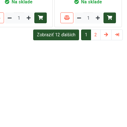
Na sklade
Na sklade
Zobraziť 12 ďalších
1
2