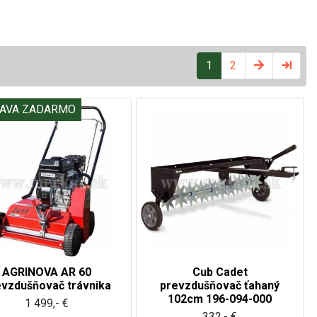
1
2
AVA ZADARMO
AGRINOVA AR 60
Cub Cadet
evzdušňovač trávnika
prevzdušňovač ťahaný
102cm 196-094-000
1 499,- €
332,- €