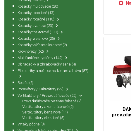
Na
Kosačky mulčovacie
(20)
Kosačky robotické
(13)
Kosačky rotačné
(118)
Kosačky svahové
(23)
Kosačky traktorové
(111)
Kosačky vretenové
(25)
Kosačky vyžínacie kolesové
(2)
Krovinorezy
(62)
Multifunkčné systémy
(142)
Obracačky a zhrabovačky sena
(4)
Plotostrihy a nožnice na konáre a trávu
(87)
Rosiče
(5)
Rotavátory / Kultivátory
(29)
Vertikutátory / Prevzdušňovače
(22)
Prevzdušňovače pasívne ťahané
(2)
Vertikutátory akumulátorové
(2)
DA
Vertikutátory benzínové
(11)
prevzdu
Vertikutátory eletkrické
(5)
Vrtáky pôdne
(8)
Vysávače a fukáre záhradné
(31)