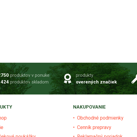
2750
produktov v ponuke
produkty
1424
produktov skladom
overených značiek
UKTY
NAKUPOVANIE
hop
Obchodné podmienky
ie
Cenník prepravy
čekové poukážky
Reklamačný poriadok