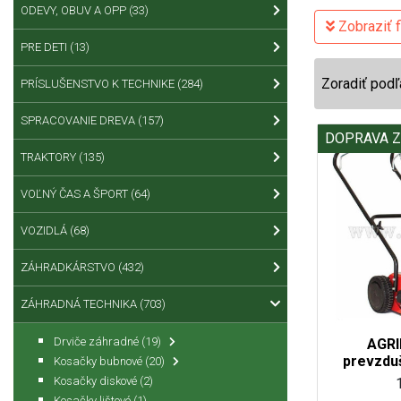
ODEVY, OBUV A OPP
(33)
Zobraziť fi
PRE DETI
(13)
Zoradiť podľ
PRÍSLUŠENSTVO K TECHNIKE
(284)
SPRACOVANIE DREVA
(157)
DOPRAVA 
TRAKTORY
(135)
VOĽNÝ ČAS A ŠPORT
(64)
VOZIDLÁ
(68)
ZÁHRADKÁRSTVO
(432)
ZÁHRADNÁ TECHNIKA
(703)
Drviče záhradné
(19)
AGRI
prevzdu
Kosačky bubnové
(20)
Kosačky diskové
(2)
Kosačky lištové
(1)