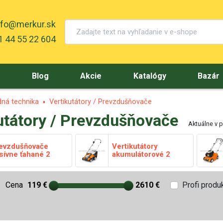
nfo@merkur.sk
 44 55 22 604
y
Blog
Akcie
Katalógy
Bazár
ná technika
Vertikutátory / Prevzdušňovače
utátory / Prevzdušňovače
Aktuálne v 
evzdušňovače
Vertikutátory
sívne ťahané
2
akumulátorové
2
Cena
119 €
2610 €
Profi produ