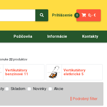
Prihlásenie
0,- €
0
Požičovňa
Informácie
Kontakty
ponuke
22
produktov
Vertikutátory
Vertikutátory
benzínové
11
eletkrické
5
kty
Skladom
Novinky
Akcie
Podrobný filter