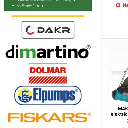
Na
Vyžínače
(39)
MAK
elektric