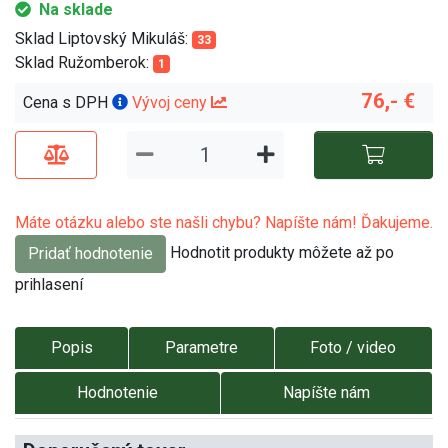
Na sklade
Sklad Liptovský Mikuláš:
33
Sklad Ružomberok:
1
76,- €
Cena s DPH
Vývoj ceny
Máte otázku alebo ste našli chybu? Napíšte nám! Ďakujeme.
Hodnotit produkty môžete až po
Pridať hodnotenie
prihlasení
Popis
Parametre
Foto / video
Hodnotenie
Napíšte nám