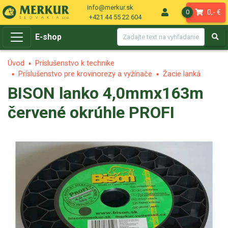
info@merkur.sk
0,- €
0
+421 44 55 22 604
E-shop
Úvod
Príslušenstvo k technike
Príslušenstvo pre krovinorezy a vyžínače
Žacie lanká
BISON lanko 4,0mmx163m
červené okrúhle PROFI