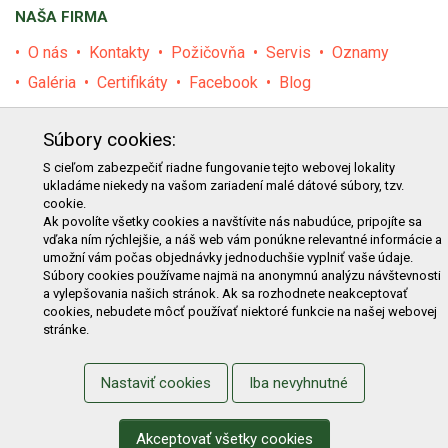
NAŠA FIRMA
O nás
Kontakty
Požičovňa
Servis
Oznamy
Galéria
Certifikáty
Facebook
Blog
PRODUKTY
Súbory cookies:
E-shop
Akcie
Darčekové poukážky
Katalógy
S cieľom zabezpečiť riadne fungovanie tejto webovej lokality
ukladáme niekedy na vašom zariadení malé dátové súbory, tzv.
Zľavy
Novinky
Predávané značky
Bazár
cookie.
Výzvy pre obce a firmy
Ak povolíte všetky cookies a navštívite nás nabudúce, pripojíte sa
vďaka ním rýchlejšie, a náš web vám ponúkne relevantné informácie a
umožní vám počas objednávky jednoduchšie vyplniť vaše údaje.
NAKUPOVANIE
Súbory cookies používame najmä na anonymnú analýzu návštevnosti
a vylepšovania našich stránok. Ak sa rozhodnete neakceptovať
Obchodné podmienky
Cenník prepravy
cookies, nebudete môcť používať niektoré funkcie na našej webovej
stránke.
Reklamačný poriadok
Reklamačný protokol
Odstúpenie od kúpy
Protokol na odstúpenie od kúpy
Nastaviť cookies
Iba nevyhnutné
Alternatívne riešenie sporu
Ochrana osobných údajov
Používanie cookies
Nákup na splátky
Akceptovať všetky cookies