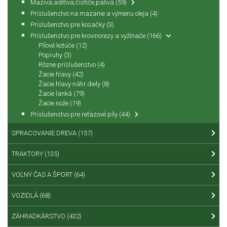
Mazivá,aditíva,čističe,palivá
(59)
Príslušenstvo na mazanie a výmenu oleja
(4)
Príslušenstvo pre kosačky
(3)
Príslušenstvo pre krovinorezy a vyžínače
(166)
Pílové kotúče
(12)
Popruhy
(3)
Rôzne príslušenstvo
(4)
Žacie hlavy
(42)
Žacie hlavy náhr.diely
(8)
Žacie lanká
(79)
Žacie nože
(19)
Príslušenstvo pre reťazové píly
(44)
SPRACOVANIE DREVA
(157)
TRAKTORY
(135)
VOĽNÝ ČAS A ŠPORT
(64)
VOZIDLÁ
(68)
ZÁHRADKÁRSTVO
(432)