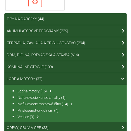
TIPY NA DARČEKY
(44)
AKUMULÁTOROVÉ PROGRAMY
(229)
ČERPADLÁ, ZÁVLAHA A PRÍSLUŠENSTVO
(294)
DOM, DIELŇA, PREVÁDZKA A STAVBA
(616)
KOMUNÁLNE STROJE
(109)
LODE A MOTORY
(37)
Lodné motory
(15)
Nafukovacie kanoe a rafty
(1)
Nafukovacie motorové člny
(14)
Príslušenstvo k člnom
(4)
Veslice
(3)
ODEVY, OBUV A OPP
(33)