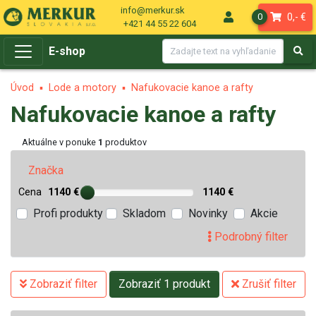
info@merkur.sk
0,- €
0
+421 44 55 22 604
E-shop
Úvod
Lode a motory
Nafukovacie kanoe a rafty
Nafukovacie kanoe a rafty
Aktuálne v ponuke
1
produktov
Značka
Cena
1140 €
1140 €
Profi produkty
Skladom
Novinky
Akcie
Podrobný filter
Zobraziť filter
Zobraziť 1 produkt
Zrušiť filter