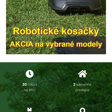
30
rokov
2
kamenné
na trhu
predajne