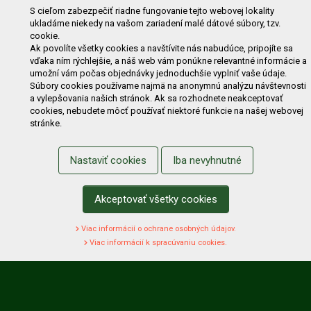
E-shop
Akcie
Darčekové poukážky
Katalógy
S cieľom zabezpečiť riadne fungovanie tejto webovej lokality
ukladáme niekedy na vašom zariadení malé dátové súbory, tzv.
Zľavy
Novinky
Predávané značky
Bazár
cookie.
Výzvy pre obce a firmy
Ak povolíte všetky cookies a navštívite nás nabudúce, pripojíte sa
vďaka ním rýchlejšie, a náš web vám ponúkne relevantné informácie a
umožní vám počas objednávky jednoduchšie vyplniť vaše údaje.
NAKUPOVANIE
Súbory cookies používame najmä na anonymnú analýzu návštevnosti
a vylepšovania našich stránok. Ak sa rozhodnete neakceptovať
Obchodné podmienky
Cenník prepravy
cookies, nebudete môcť používať niektoré funkcie na našej webovej
stránke.
Reklamačný poriadok
Reklamačný protokol
Odstúpenie od kúpy
Protokol na odstúpenie od kúpy
Nastaviť cookies
Iba nevyhnutné
Alternatívne riešenie sporu
Ochrana osobných údajov
Používanie cookies
Nákup na splátky
Akceptovať všetky cookies
ZÁKAZNÍK
Viac informácií o ochrane osobných údajov.
Prihlásenie
Registrácia
Košík
Zmena údajov
Viac informácií k spracúvaniu cookies.
Zmena hesla
Prihlasiť sa na odber noviniek
Nastavenie cookies
Podmienky zadávania hodnotení
Odstúpenie od zmluvy online