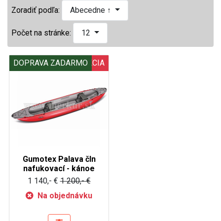
Zoradiť podľa:
Abecedne ↑
Počet na stránke:
12
DOPRAVA ZADARMO
AKCIA
Gumotex Palava čln
nafukovací - kánoe
1 140,- €
1 200,- €
Na objednávku