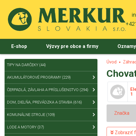
i
+421
E-shop
Výzvy pre obce a firmy
Oznam
Úvod
Záhra
TIPY NA DARČEKY
(44)
Chovat
AKUMULÁTOROVÉ PROGRAMY
(229)
El
ČERPADLÁ, ZÁVLAHA A PRÍSLUŠENSTVO
(294)
1
DOM, DIELŇA, PREVÁDZKA A STAVBA
(616)
Značka
KOMUNÁLNE STROJE
(109)
LODE A MOTORY
(37)
Zobraziť fi