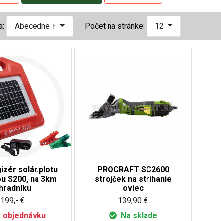
a:
Abecedne ↑
Počet na stránke:
12
izér solár.plotu
PROCRAFT SC2600
ou S200, na 3km
strojček na strihanie
hradníku
oviec
199,- €
139,90 €
 objednávku
Na sklade