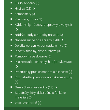
Fúriky a vozíky
(3)
Hnojivá
(23)
Kompostéry
(0)
Kvetináče, misky
(3)
Kýble, krhly, nádoby, prepravky a vaky
(2)
Nádrže, sudy a nádoby na vodu
(0)
Náradie ručné do záhrady
(348)
Oplotky, obruvniky, palisady, lemy...
(0)
Plachty, tkaniny, siete a rohože
(0)
Pomocky na pestovanie
(0)
Postrekovače ochranných prípravkov
(30)
Prostriedky proti chorobám a škodcom
(0)
Rozmetadlá, posypové a aplikačné vozíky
(6)
Semiačka,osivá,sadba
(12)
Substráty, kôry, dekoračné a funkčné
materiály
(0)
Valce záhradné
(3)