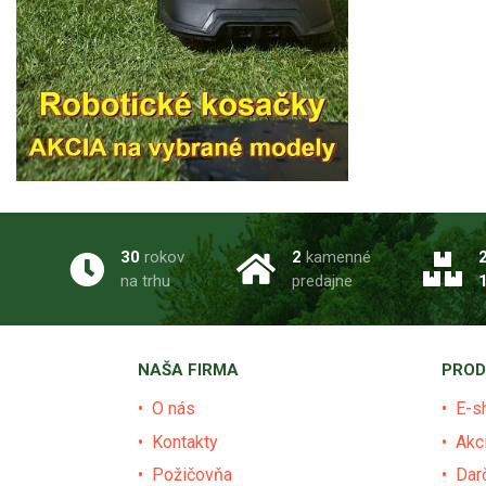
30
rokov
2
kamenné
na trhu
predajne
NAŠA FIRMA
PROD
O nás
E-s
Kontakty
Akc
Požičovňa
Dar