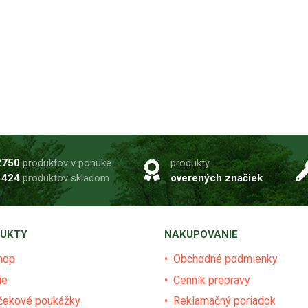
2750
produktov v ponuke
produkty
1424
produktov skladom
overených značiek
UKTY
NAKUPOVANIE
hop
Obchodné podmienky
ie
Cenník prepravy
čekové poukážky
Reklamačný poriadok