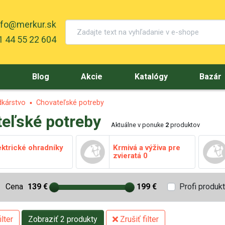
nfo@merkur.sk
 44 55 22 604
y
Blog
Akcie
Katalógy
Bazár
dkárstvo
Chovateľské potreby
eľské potreby
Aktuálne v ponuke
2
produktov
ektrické ohradníky
Krmivá a výživa pre
zvieratá
0
Cena
139 €
199 €
Profi produk
lter
Zobraziť 2 produkty
Zrušiť filter