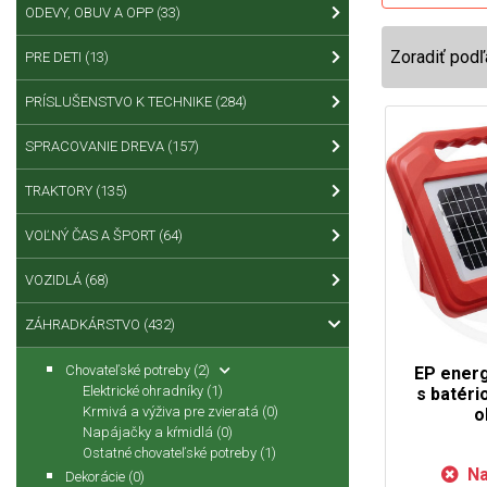
ODEVY, OBUV A OPP
(33)
Zoradiť podľ
PRE DETI
(13)
PRÍSLUŠENSTVO K TECHNIKE
(284)
SPRACOVANIE DREVA
(157)
TRAKTORY
(135)
VOĽNÝ ČAS A ŠPORT
(64)
VOZIDLÁ
(68)
ZÁHRADKÁRSTVO
(432)
Chovateľské potreby
(2)
EP energ
Elektrické ohradníky
(1)
s batéri
Krmivá a výživa pre zvieratá
(0)
o
Napájačky a kŕmidlá
(0)
Ostatné chovateľské potreby
(1)
Na
Dekorácie
(0)