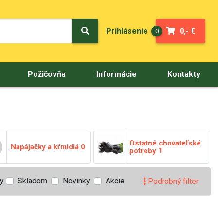
Prihlásenie
0,- €
0
Požičovňa
Informácie
Kontakty
Ostatné chovateľské
Napájačky a kŕmidlá
0
potreby
1
ty
Skladom
Novinky
Akcie
Podrobný filter