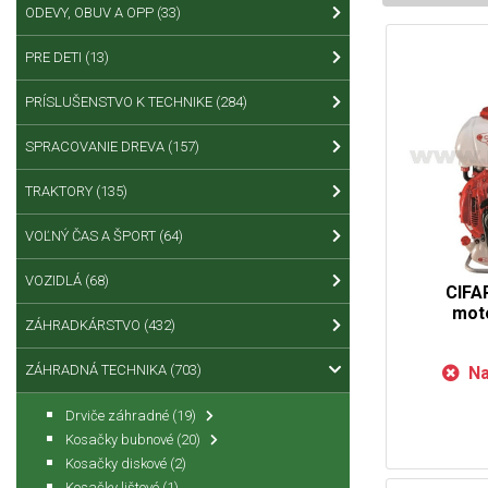
ODEVY, OBUV A OPP
(33)
PRE DETI
(13)
PRÍSLUŠENSTVO K TECHNIKE
(284)
SPRACOVANIE DREVA
(157)
TRAKTORY
(135)
VOĽNÝ ČAS A ŠPORT
(64)
VOZIDLÁ
(68)
CIFA
mot
ZÁHRADKÁRSTVO
(432)
ZÁHRADNÁ TECHNIKA
(703)
Na
Drviče záhradné
(19)
Kosačky bubnové
(20)
Kosačky diskové
(2)
Kosačky lištové
(1)