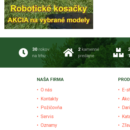
30
rokov
2
kamenné
na trhu
predajne
NAŠA FIRMA
PROD
O nás
E-s
Kontakty
Akc
Požičovňa
Dar
Servis
Kat
Oznamy
Zľa