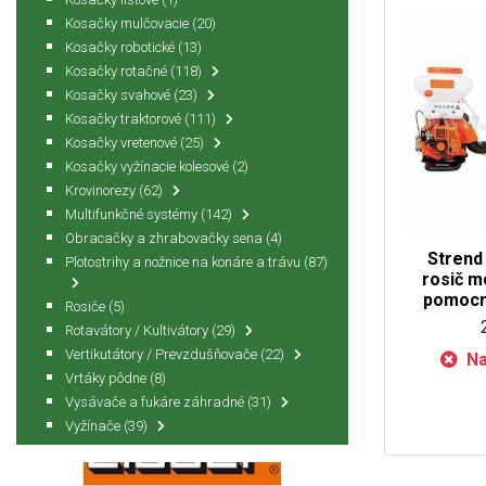
Kosačky mulčovacie
(20)
Kosačky robotické
(13)
Kosačky rotačné
(118)
Kosačky svahové
(23)
Kosačky traktorové
(111)
Kosačky vretenové
(25)
Kosačky vyžínacie kolesové
(2)
Krovinorezy
(62)
Multifunkčné systémy
(142)
Obracačky a zhrabovačky sena
(4)
Strend
Plotostrihy a nožnice na konáre a trávu
(87)
rosič mo
pomocn
Rosiče
(5)
Rotavátory / Kultivátory
(29)
Vertikutátory / Prevzdušňovače
(22)
Na
Vrtáky pôdne
(8)
Vysávače a fukáre záhradné
(31)
Vyžínače
(39)