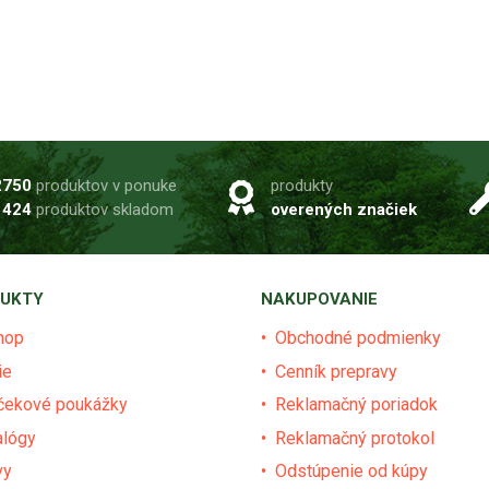
2750
produktov v ponuke
produkty
1424
produktov skladom
overených značiek
UKTY
NAKUPOVANIE
hop
Obchodné podmienky
ie
Cenník prepravy
čekové poukážky
Reklamačný poriadok
alógy
Reklamačný protokol
vy
Odstúpenie od kúpy