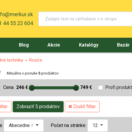
nfo@merkur.sk
 44 55 22 604
y
Blog
Akcie
Katalógy
Bazár
ná technika
Rosiče
e
Aktuálne v ponuke
5
produktov
Cena
246 €
749 €
Profi produk
lter
Zobraziť 5 produktov
Zrušiť filter
a:
Abecedne ↑
Počet na stránke:
12