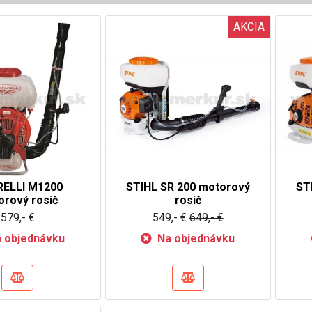
AKCIA
RELLI M1200
STIHL SR 200 motorový
ST
orový rosič
rosič
579,- €
549,- €
649,- €
 objednávku
Na objednávku