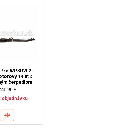
 Pro WPSR202
torový 14 lit s
ým čerpadlom
246,90 €
 objednávku