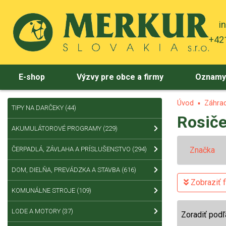
i
+421
E-shop
Výzvy pre obce a firmy
Oznam
Úvod
Záhrad
TIPY NA DARČEKY
(44)
Rosič
AKUMULÁTOROVÉ PROGRAMY
(229)
ČERPADLÁ, ZÁVLAHA A PRÍSLUŠENSTVO
(294)
Značka
DOM, DIELŇA, PREVÁDZKA A STAVBA
(616)
Zobraziť fi
KOMUNÁLNE STROJE
(109)
LODE A MOTORY
(37)
Zoradiť podľ