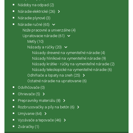
Nádoby na odpad
(2)
Náradie elektrické
(26)
Náradie plynové
(3)
Náradie ručné
(65)
Nože pracovné a univerzálne
(4)
Upratovacie náradie
(61)
Metly
(10)
Násady a rúčky
(20)
Násady drevené na vymeniteľné náradie
(4)
Násady hliníkové na vymeniteľné náradie
(9)
Násady krátke - rúčky na vymeniteľné náradie
(2)
Násady teleskopické na vymeniteľné náradie
(6)
Odhŕňače a lopaty na sneh
(25)
Ostatné náradie na upratovanie
(6)
Odvlhčovače
(0)
Ohrievače
(5)
Prepravníky materiálu
(8)
Rozbrusovačky a píly na betón
(6)
Umývanie
(64)
Vysávače a tepovače
(46)
Zváračky
(1)