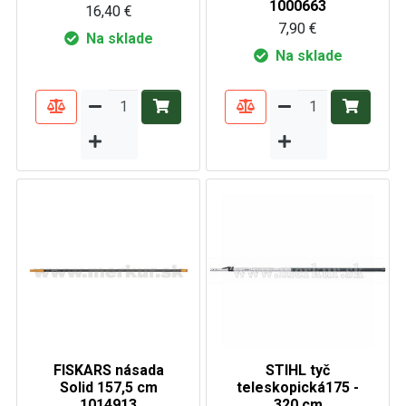
1000663
16,40 €
7,90 €
Na sklade
Na sklade
FISKARS násada
STIHL tyč
Solid 157,5 cm
teleskopická175 -
1014913
320 cm