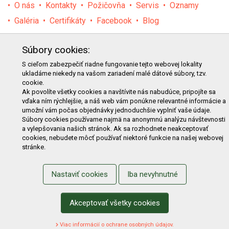
O nás
Kontakty
Požičovňa
Servis
Oznamy
Galéria
Certifikáty
Facebook
Blog
PRODUKTY
Súbory cookies:
E-shop
Akcie
Darčekové poukážky
Katalógy
S cieľom zabezpečiť riadne fungovanie tejto webovej lokality
ukladáme niekedy na vašom zariadení malé dátové súbory, tzv.
Zľavy
Novinky
Predávané značky
Bazár
cookie.
Výzvy pre obce a firmy
Ak povolíte všetky cookies a navštívite nás nabudúce, pripojíte sa
vďaka ním rýchlejšie, a náš web vám ponúkne relevantné informácie a
umožní vám počas objednávky jednoduchšie vyplniť vaše údaje.
NAKUPOVANIE
Súbory cookies používame najmä na anonymnú analýzu návštevnosti
a vylepšovania našich stránok. Ak sa rozhodnete neakceptovať
Obchodné podmienky
Cenník prepravy
cookies, nebudete môcť používať niektoré funkcie na našej webovej
stránke.
Reklamačný poriadok
Reklamačný protokol
Odstúpenie od kúpy
Protokol na odstúpenie od kúpy
Nastaviť cookies
Iba nevyhnutné
Alternatívne riešenie sporu
Ochrana osobných údajov
Používanie cookies
Nákup na splátky
Akceptovať všetky cookies
ZÁKAZNÍK
Viac informácií o ochrane osobných údajov.