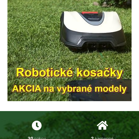
30
rokov
2
kamenné