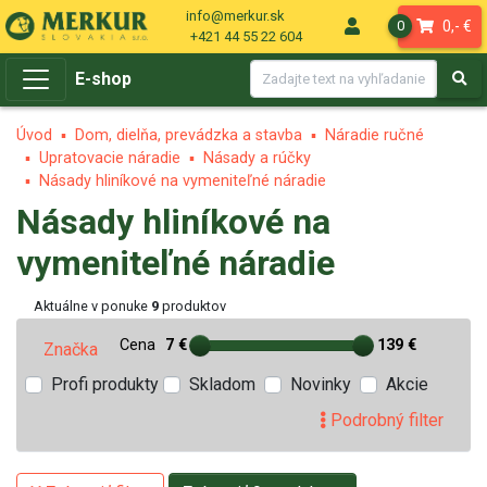
info@merkur.sk
0,- €
0
+421 44 55 22 604
E-shop
Úvod
Dom, dielňa, prevádzka a stavba
Náradie ručné
Upratovacie náradie
Násady a rúčky
Násady hliníkové na vymeniteľné náradie
Násady hliníkové na
vymeniteľné náradie
Aktuálne v ponuke
9
produktov
Cena
7 €
139 €
Značka
Profi produkty
Skladom
Novinky
Akcie
Podrobný filter