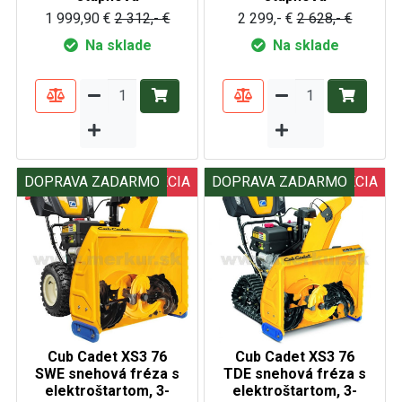
1 999,90 €
2 312,- €
2 299,- €
2 628,- €
Na sklade
Na sklade
DOPRAVA ZADARMO
AKCIA
DOPRAVA ZADARMO
AKCIA
Cub Cadet XS3 76
Cub Cadet XS3 76
SWE snehová fréza s
TDE snehová fréza s
elektroštartom, 3-
elektroštartom, 3-