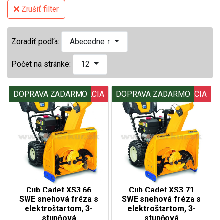
Zrušiť filter
Zoradiť podľa:
Abecedne ↑
Počet na stránke:
12
DOPRAVA ZADARMO
AKCIA
DOPRAVA ZADARMO
AKCIA
Cub Cadet XS3 66
Cub Cadet XS3 71
SWE snehová fréza s
SWE snehová fréza s
elektroštartom, 3-
elektroštartom, 3-
stupňová
stupňová