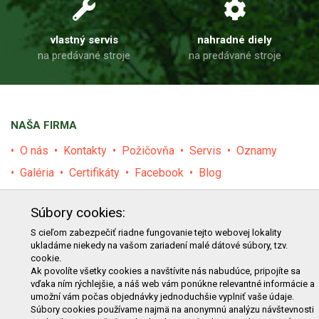
vlastný servis
nahradné diely
na predávané stroje
na predávané stroje
NAŠA FIRMA
O nás
Kontakty
Požičovňa
Servis
Oznamy
Galéria
Certifikáty
Facebook
Blog
PRODUKTY
Súbory cookies:
E-shop
Akcie
Darčekové poukážky
Katalógy
S cieľom zabezpečiť riadne fungovanie tejto webovej lokality
ukladáme niekedy na vašom zariadení malé dátové súbory, tzv.
Zľavy
Novinky
Predávané značky
Bazár
cookie.
Výzvy pre obce a firmy
Ak povolíte všetky cookies a navštívite nás nabudúce, pripojíte sa
vďaka ním rýchlejšie, a náš web vám ponúkne relevantné informácie a
umožní vám počas objednávky jednoduchšie vyplniť vaše údaje.
NAKUPOVANIE
Súbory cookies používame najmä na anonymnú analýzu návštevnosti