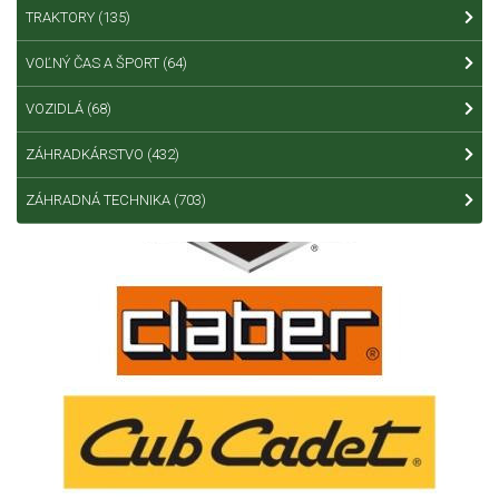
TRAKTORY
(135)
VOĽNÝ ČAS A ŠPORT
(64)
VOZIDLÁ
(68)
ZÁHRADKÁRSTVO
(432)
ZÁHRADNÁ TECHNIKA
(703)