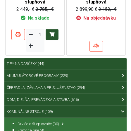
stupňová
stupňová
2 449,- €
2 785,- €
2 899,90 €
3 153,- €
Na sklade
Na objednávku
TIPY NA DARČEKY
(44)
AKUMULÁTOROVÉ PROGRAMY
(229)
ČERPADLÁ, ZÁVLAHA A PRÍSLUŠENSTVO
(294)
DOM, DIELŇA, PREVÁDZKA A STAVBA
(616)
KOMUNÁLNE STROJE
(109)
Drviče a štiepkovače
(30)
Frézy na pne
(4)