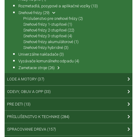
Rozmetadlá, posypové a aplikačné vozíky
(13)
Snehové frézy
(29)
Príslušenstvo pre snehové frézy
(2)
Snehové frézy 1-stupňové
(1)
Snehové frézy 2-stupňové
(22)
Snehové frézy 3-stupňové
(4)
Snehové frézy akumulátorové
(1)
Snehové frézy hybridné
(3)
Univerzálne nakladače
(3)
Vysávače komunálneho odpadu
(4)
Zametacie stroje
(26)
LODE A MOTORY
(37)
ODEVY, OBUV A OPP
(33)
PRE DETI
(13)
PRÍSLUŠENSTVO K TECHNIKE
(284)
SPRACOVANIE DREVA
(157)