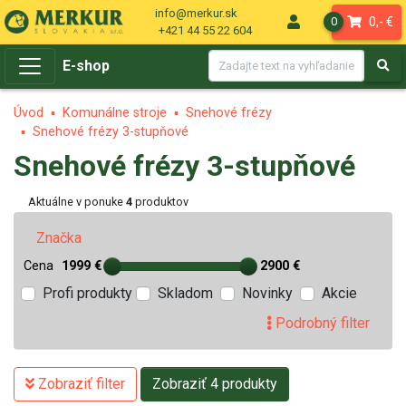
info@merkur.sk
0,- €
0
+421 44 55 22 604
E-shop
Úvod
Komunálne stroje
Snehové frézy
Snehové frézy 3-stupňové
Snehové frézy 3-stupňové
Aktuálne v ponuke
4
produktov
Značka
Cena
1999 €
2900 €
Profi produkty
Skladom
Novinky
Akcie
Podrobný filter
Zobraziť filter
Zobraziť 4 produkty