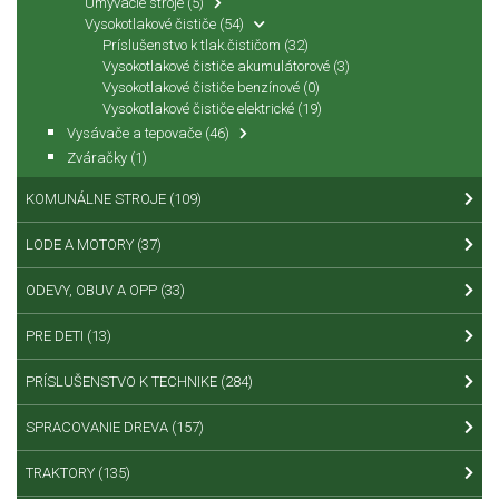
Umývacie stroje
(5)
Vysokotlakové čističe
(54)
Príslušenstvo k tlak.čističom
(32)
Vysokotlakové čističe akumulátorové
(3)
Vysokotlakové čističe benzínové
(0)
Vysokotlakové čističe elektrické
(19)
Vysávače a tepovače
(46)
Zváračky
(1)
KOMUNÁLNE STROJE
(109)
LODE A MOTORY
(37)
ODEVY, OBUV A OPP
(33)
PRE DETI
(13)
PRÍSLUŠENSTVO K TECHNIKE
(284)
SPRACOVANIE DREVA
(157)
TRAKTORY
(135)