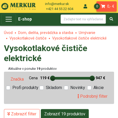
info@merkur.sk
0,- €
0
+421 44 55 22 604
E-shop
Úvod
Dom, dielňa, prevádzka a stavba
Umývanie
Vysokotlakové čističe
Vysokotlakové čističe elektrické
Vysokotlakové čističe
elektrické
Aktuálne v ponuke
19
produktov
Cena
119 €
947 €
Značka
Profi produkty
Skladom
Novinky
Akcie
Podrobný filter
Zobraziť filter
Zobraziť 19 produktov