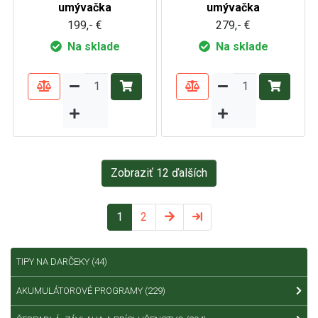
umývačka
umývačka
199,- €
279,- €
Na sklade
Na sklade
Zobraziť 12 ďalších
1
2
TIPY NA DARČEKY
(44)
AKUMULÁTOROVÉ PROGRAMY
(229)