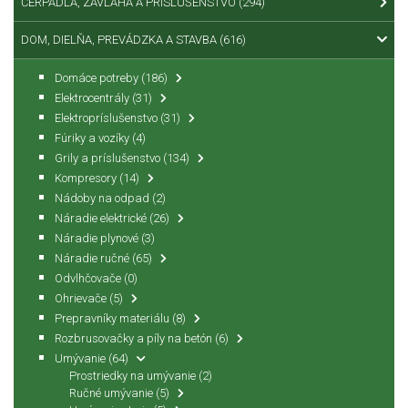
ČERPADLÁ, ZÁVLAHA A PRÍSLUŠENSTVO
(294)
DOM, DIELŇA, PREVÁDZKA A STAVBA
(616)
Domáce potreby
(186)
Elektrocentrály
(31)
Elektropríslušenstvo
(31)
Fúriky a vozíky
(4)
Grily a príslušenstvo
(134)
Kompresory
(14)
Nádoby na odpad
(2)
Náradie elektrické
(26)
Náradie plynové
(3)
Náradie ručné
(65)
Odvlhčovače
(0)
Ohrievače
(5)
Prepravníky materiálu
(8)
Rozbrusovačky a píly na betón
(6)
Umývanie
(64)
Prostriedky na umývanie
(2)
Ručné umývanie
(5)