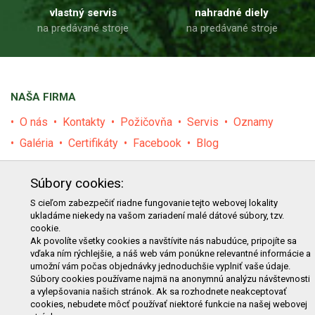
vlastný servis
nahradné diely
na predávané stroje
na predávané stroje
NAŠA FIRMA
O nás
Kontakty
Požičovňa
Servis
Oznamy
Galéria
Certifikáty
Facebook
Blog
PRODUKTY
Súbory cookies:
E-shop
Akcie
Darčekové poukážky
Katalógy
S cieľom zabezpečiť riadne fungovanie tejto webovej lokality
ukladáme niekedy na vašom zariadení malé dátové súbory, tzv.
Zľavy
Novinky
Predávané značky
Bazár
cookie.
Výzvy pre obce a firmy
Ak povolíte všetky cookies a navštívite nás nabudúce, pripojíte sa
vďaka ním rýchlejšie, a náš web vám ponúkne relevantné informácie a
umožní vám počas objednávky jednoduchšie vyplniť vaše údaje.
NAKUPOVANIE
Súbory cookies používame najmä na anonymnú analýzu návštevnosti
a vylepšovania našich stránok. Ak sa rozhodnete neakceptovať
Obchodné podmienky
Cenník prepravy
cookies, nebudete môcť používať niektoré funkcie na našej webovej