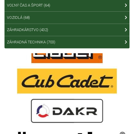
VOĽNÝ ČAS A ŠPORT
(64)
VOZIDLÁ
(68)
ZÁHRADKÁRSTVO
(432)
ZÁHRADNÁ TECHNIKA
(703)