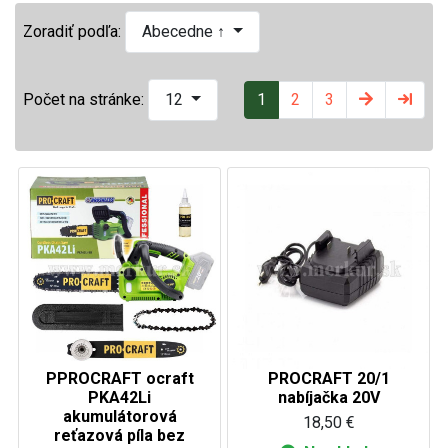
Zoradiť podľa:
Abecedne ↑
1
2
3
Počet na stránke:
12
PPROCRAFT ocraft
PROCRAFT 20/1
PKA42Li
nabíjačka 20V
akumulátorová
18,50 €
reťazová píla bez