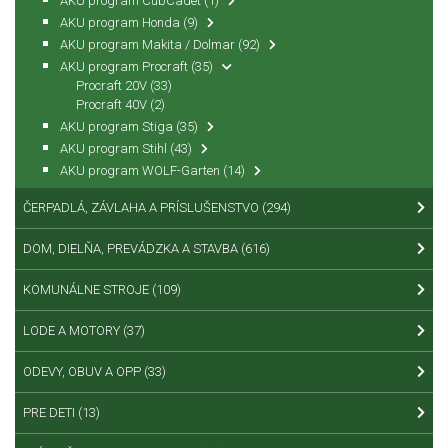
AKU program CubCadet
(1)
AKU program Honda
(9)
AKU program Makita / Dolmar
(92)
AKU program Procraft
(35)
Procraft 20V
(33)
Procraft 40V
(2)
AKU program Stiga
(35)
AKU program Stihl
(43)
AKU program WOLF-Garten
(14)
ČERPADLÁ, ZÁVLAHA A PRÍSLUŠENSTVO
(294)
DOM, DIELŇA, PREVÁDZKA A STAVBA
(616)
KOMUNÁLNE STROJE
(109)
LODE A MOTORY
(37)
ODEVY, OBUV A OPP
(33)
PRE DETI
(13)