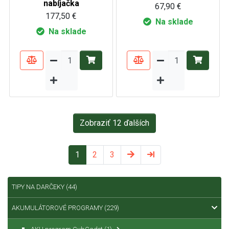
nabíjačka
67,90 €
177,50 €
Na sklade
Na sklade
Zobraziť 12 ďalších
1
2
3
TIPY NA DARČEKY
(44)
AKUMULÁTOROVÉ PROGRAMY
(229)