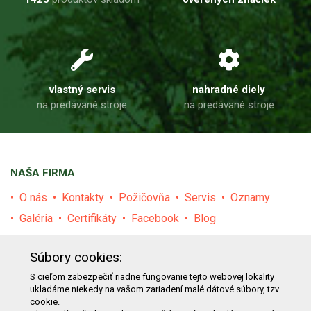
vlastný servis
nahradné diely
na predávané stroje
na predávané stroje
NAŠA FIRMA
O nás
Kontakty
Požičovňa
Servis
Oznamy
Galéria
Certifikáty
Facebook
Blog
PRODUKTY
Súbory cookies:
E-shop
Akcie
Darčekové poukážky
Katalógy
S cieľom zabezpečiť riadne fungovanie tejto webovej lokality
ukladáme niekedy na vašom zariadení malé dátové súbory, tzv.
Zľavy
Novinky
Predávané značky
Bazár
cookie.