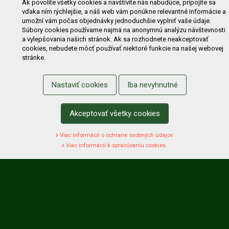
Výzvy pre obce a firmy
Ak povolíte všetky cookies a navštívite nás nabudúce, pripojíte sa
vďaka ním rýchlejšie, a náš web vám ponúkne relevantné informácie a
umožní vám počas objednávky jednoduchšie vyplniť vaše údaje.
NAKUPOVANIE
Súbory cookies používame najmä na anonymnú analýzu návštevnosti
a vylepšovania našich stránok. Ak sa rozhodnete neakceptovať
Obchodné podmienky
Cenník prepravy
cookies, nebudete môcť používať niektoré funkcie na našej webovej
stránke.
Reklamačný poriadok
Reklamačný protokol
Odstúpenie od kúpy
Protokol na odstúpenie od kúpy
Nastaviť cookies
Iba nevyhnutné
Alternatívne riešenie sporu
Ochrana osobných údajov
Používanie cookies
Nákup na splátky
Akceptovať všetky cookies
ZÁKAZNÍK
Viac informácií o ochrane osobných údajov.
Prihlásenie
Registrácia
Košík
Zmena údajov
Viac informácií k spracúvaniu cookies.
Zmena hesla
Prihlasiť sa na odber noviniek
Nastavenie cookies
Podmienky zadávania hodnotení
Odstúpenie od zmluvy online