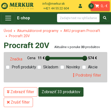
info@merkur.sk
0,- €
0
+421 44 55 22 604
E-shop
Úvod
Akumulátorové programy
AKU program Procraft
Procraft 20V
Procraft 20V
Aktuálne v ponuke
33
produktov
Cena
11 €
574 €
Značka
Profi produkty
Skladom
Novinky
Akcie
Podrobný filter
Zobraziť filter
Zobraziť 33 produktov
Zrušiť filter