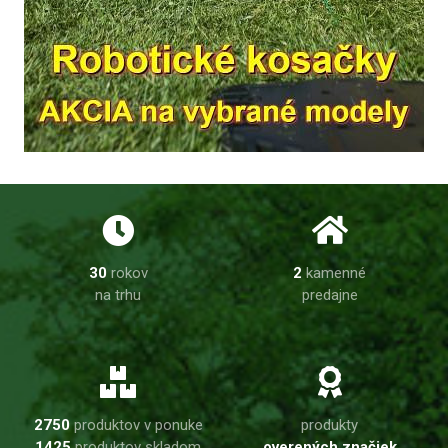
30
rokov
2
kamenné
na trhu
predajne
2750
produktov v ponuke
produkty
1425
produktov skladom
overených značiek