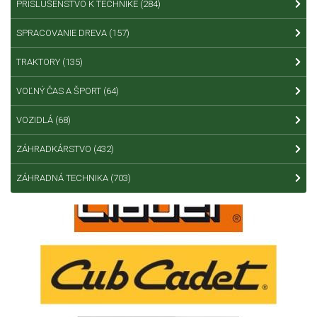
PRÍSLUŠENSTVO K TECHNIKE
(284)
SPRACOVANIE DREVA
(157)
TRAKTORY
(135)
VOĽNÝ ČAS A ŠPORT
(64)
VOZIDLÁ
(68)
ZÁHRADKÁRSTVO
(432)
ZÁHRADNÁ TECHNIKA
(703)