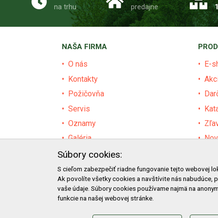
na trhu
predajne
NAŠA FIRMA
PROD
O nás
E-s
Kontakty
Akc
Požičovňa
Dar
Servis
Kat
Oznamy
Zľa
Galéria
Nov
Certifikáty
Pre
Súbory cookies:
Facebook
Baz
S cieľom zabezpečiť riadne fungovanie tejto webovej lo
Ak povolíte všetky cookies a navštívite nás nabudúce, 
Blog
Výz
vaše údaje. Súbory cookies používame najmä na anonym
funkcie na našej webovej stránke.