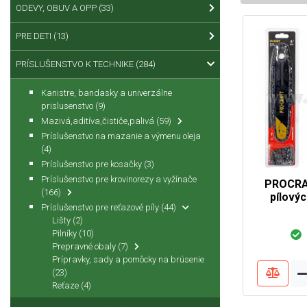
ODEVY, OBUV A OPP
(33)
PRE DETI
(13)
PRÍSLUŠENSTVO K TECHNIKE
(284)
Kanistre, bandasky a univerzálne
prislusenstvo
(9)
Mazivá,aditíva,čističe,palivá
(59)
Príslušenstvo na mazanie a výmenu oleja
(4)
Príslušenstvo pre kosačky
(3)
Príslušenstvo pre krovinorezy a vyžínače
PROCRA
(166)
pílovýc
Príslušenstvo pre reťazové píly
(44)
Lišty
(2)
Pilníky
(10)
Prepravné obaly
(7)
Prípravky, sady a pomôcky na brúsenie
(23)
Reťaze
(4)