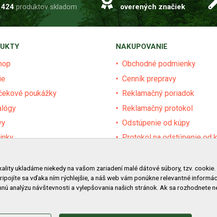
1424
produktov skladom
overených značiek
UKTY
NAKUPOVANIE
hop
Obchodné podmienky
ie
Cenník prepravy
čekové poukážky
Reklamačný poriadok
alógy
Reklamačný protokol
vy
Odstúpenie od kúpy
inky
Protokol na odstúpenie od 
dávané značky
Alternatívne riešenie sporu
ár
Ochrana osobných údajov
kality ukladáme niekedy na vašom zariadení malé dátové súbory, tzv. cookie.
pripojíte sa vďaka ním rýchlejšie, a náš web vám ponúkne relevantné inform
vy pre obce a firmy
Používanie cookies
nú analýzu návštevnosti a vylepšovania našich stránok. Ak sa rozhodnete 
Nákup na splátky