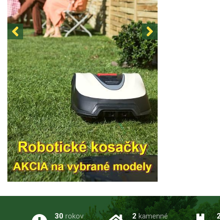
30
rokov
2
kamenné