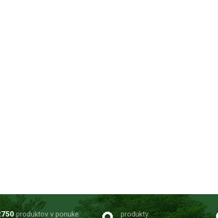
2750
produktov v ponuke
produkty