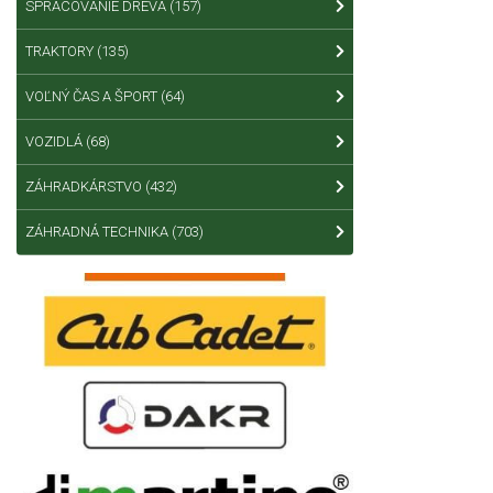
SPRACOVANIE DREVA
(157)
TRAKTORY
(135)
VOĽNÝ ČAS A ŠPORT
(64)
VOZIDLÁ
(68)
ZÁHRADKÁRSTVO
(432)
ZÁHRADNÁ TECHNIKA
(703)