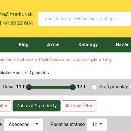
nfo@merkur.sk
 44 55 22 604
y
Blog
Akcie
Katalógy
Bazár
šenstvo k technike
Príslušenstvo pre reťazové píly
Lišty
ktuálne v ponuke
2
produktov
Cena
11 €
17 €
Profi produkty
lter
Zobraziť 2 produkty
Zrušiť filter
a:
Abecedne ↑
Počet na stránke:
12