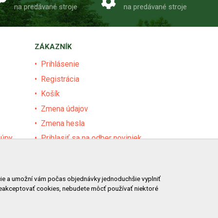
na predávané stroje
na predávané stroje
ZÁKAZNÍK
Prihlásenie
Registrácia
Košík
Zmena údajov
Zmena hesla
kúpy
Prihlasiť sa na odber noviniek
Nastavenie cookies
Podmienky zadávania hodnotení
ácie a umožní vám počas objednávky jednoduchšie vyplniť
Odstúpenie od zmluvy online
neakceptovať cookies, nebudete môcť používať niektoré