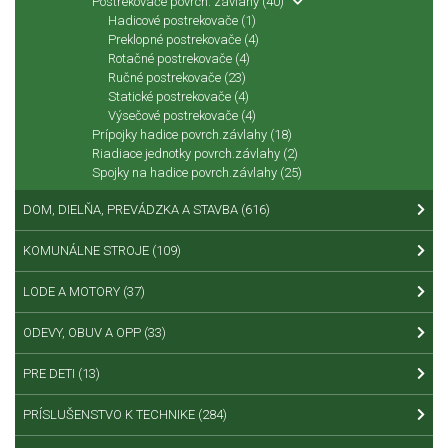
Postrekovače povrch. závlahy
(40)
Hadicové postrekovače
(1)
Preklopné postrekovače
(4)
Rotačné postrekovače
(4)
Ručné postrekovače
(23)
Statické postrekovače
(4)
Výsečové postrekovače
(4)
Prípojky hadice povrch.závlahy
(18)
Riadiace jednotky povrch.závlahy
(2)
Spojky na hadice povrch.závlahy
(25)
DOM, DIELŇA, PREVÁDZKA A STAVBA
(616)
KOMUNÁLNE STROJE
(109)
LODE A MOTORY
(37)
ODEVY, OBUV A OPP
(33)
PRE DETI
(13)
PRÍSLUŠENSTVO K TECHNIKE
(284)