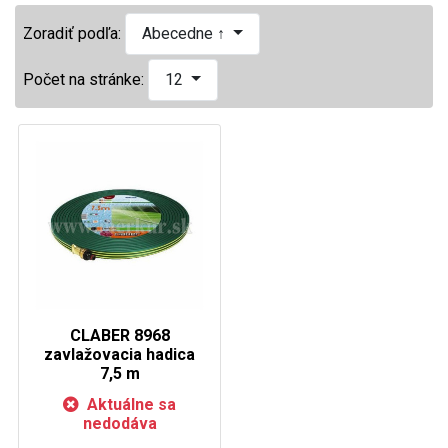
Zoradiť podľa:
Abecedne ↑
Počet na stránke:
12
CLABER 8968
zavlažovacia hadica
7,5 m
Aktuálne sa
nedodáva