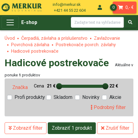
info@merkur.sk
0,- €
0
+421 44 55 22 604
E-shop
Úvod
Čerpadlá, závlaha a príslušenstvo
Zavlažovanie
Povrchová závlaha
Postrekovače povrch. závlahy
Hadicové postrekovače
Hadicové postrekovače
Aktuálne v
ponuke
1
produktov
Cena
21 €
22 €
Značka
Profi produkty
Skladom
Novinky
Akcie
Podrobný filter
Zobraziť filter
Zobraziť 1 produkt
Zrušiť filter