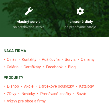
vlastný servis
nahradné diely
na predávané stroje
na predávané stroje
NAŠA FIRMA
O nás
Kontakty
Požičovňa
Servis
Oznamy
Galéria
Certifikáty
Facebook
Blog
PRODUKTY
E-shop
Akcie
Darčekové poukážky
Katalógy
Zľavy
Novinky
Predávané značky
Bazár
Výzvy pre obce a firmy