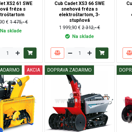
et XS2 61 SWE
Cub Cadet XS3 66 SWE
Cu
ová fréza s
snehová fréza s
ktroštartom
elektroštartom, 3-
stupňová
90 €
1 475,- €
1 999,90 €
2 312,- €
Na sklade
Na sklade
ZADARMO
AKCIA
DOPRAVA ZADARMO
DOPR