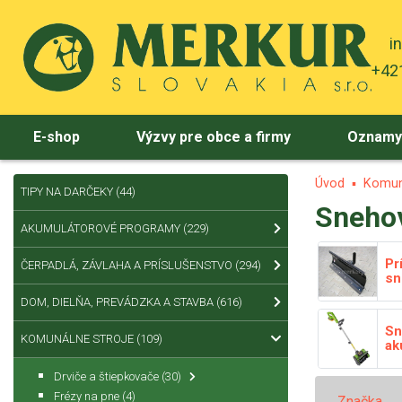
i
+421
E-shop
Výzvy pre obce a firmy
Oznam
Úvod
Komun
TIPY NA DARČEKY
(44)
Snehov
AKUMULÁTOROVÉ PROGRAMY
(229)
Pr
ČERPADLÁ, ZÁVLAHA A PRÍSLUŠENSTVO
(294)
sn
DOM, DIELŇA, PREVÁDZKA A STAVBA
(616)
Sn
KOMUNÁLNE STROJE
(109)
ak
Drviče a štiepkovače
(30)
Frézy na pne
(4)
Značka