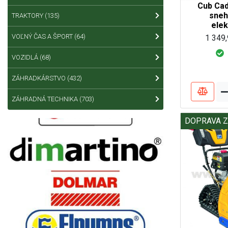
Cub Cad
sneh
TRAKTORY
(135)
ele
VOĽNÝ ČAS A ŠPORT
(64)
1 349,
VOZIDLÁ
(68)
ZÁHRADKÁRSTVO
(432)
ZÁHRADNÁ TECHNIKA
(703)
DOPRAVA 