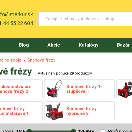
nfo@merkur.sk
 44 55 22 604
y
Blog
Akcie
Katalógy
Bazár
álne stroje
Snehové frézy
é frézy
Aktuálne v ponuke
29
produktov
íslušenstvo pre
Snehové frézy 1-
ehové frézy
2
stupňové
1
ehové frézy
Snehové frézy
umulátorové
1
hybridné
3
Cena
18 €
23699 €
Profi produ