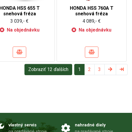
HONDA HSS 655 T
HONDA HSS 760A T
snehová fréza
snehová fréza
3 039,- €
4 089,- €
Na objednávku
Na objednávku
Zobraziť 12 ďalších
1
2
3
vlastný servis
nahradné diely
na predávané stroje
na predávané stroje