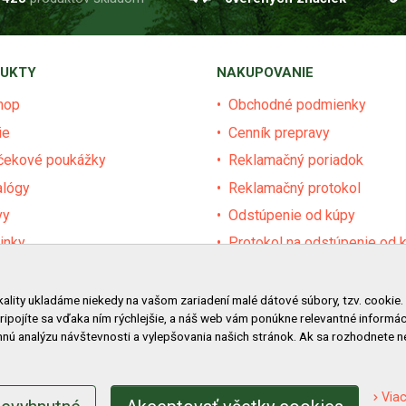
UKTY
NAKUPOVANIE
hop
Obchodné podmienky
ie
Cenník prepravy
čekové poukážky
Reklamačný poriadok
alógy
Reklamačný protokol
vy
Odstúpenie od kúpy
inky
Protokol na odstúpenie od 
dávané značky
Alternatívne riešenie sporu
ár
Ochrana osobných údajov
kality ukladáme niekedy na vašom zariadení malé dátové súbory, tzv. cookie.
pripojíte sa vďaka ním rýchlejšie, a náš web vám ponúkne relevantné inform
vy pre obce a firmy
Používanie cookies
nú analýzu návštevnosti a vylepšovania našich stránok. Ak sa rozhodnete 
Nákup na splátky
Viac