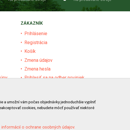
ZÁKAZNÍK
Prihlásenie
Registrácia
Košík
Zmena údajov
Zmena hesla
kúpy
Prihlasiť sa na odber noviniek
Nastavenie cookies
Podmienky zadávania hodnotení
ácie a umožní vám počas objednávky jednoduchšie vyplniť
Odstúpenie od zmluvy online
neakceptovať cookies, nebudete môcť používať niektoré
 informácií o ochrane osobných údajov.