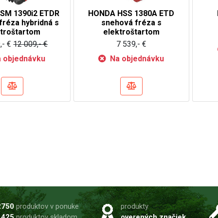
SM 1390i2 ETDR
HONDA HSS 1380A ETD
fréza hybridná s
snehová fréza s
ktroštartom
elektroštartom
,- €
12 009,- €
7 539,- €
 objednávku
Na objednávku
2750
produktov v ponuke
produkty
1425
produktov skladom
overených značiek