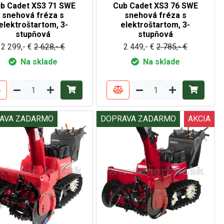
b Cadet XS3 71 SWE
Cub Cadet XS3 76 SWE
snehová fréza s
snehová fréza s
elektroštartom, 3-
elektroštartom, 3-
stupňová
stupňová
2 299,- €
2 628,- €
2 449,- €
2 785,- €
Na sklade
Na sklade
AVA ZADARMO
DOPRAVA ZADARMO
AKCIA