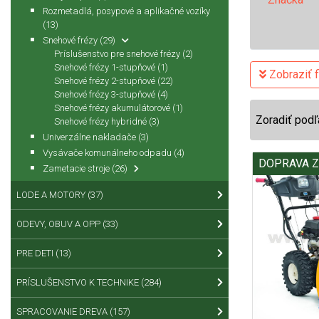
Rozmetadlá, posypové a aplikačné vozíky
(13)
Snehové frézy
(29)
Príslušenstvo pre snehové frézy
(2)
Snehové frézy 1-stupňové
(1)
Zobraziť fi
Snehové frézy 2-stupňové
(22)
Snehové frézy 3-stupňové
(4)
Snehové frézy akumulátorové
(1)
Zoradiť podľ
Snehové frézy hybridné
(3)
Univerzálne nakladače
(3)
Vysávače komunálneho odpadu
(4)
DOPRAVA 
Zametacie stroje
(26)
LODE A MOTORY
(37)
ODEVY, OBUV A OPP
(33)
PRE DETI
(13)
PRÍSLUŠENSTVO K TECHNIKE
(284)
SPRACOVANIE DREVA
(157)