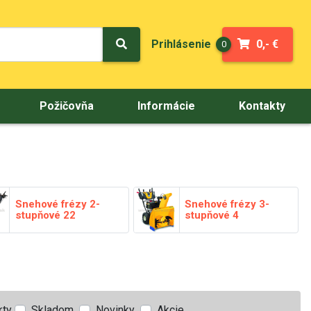
Prihlásenie
0,- €
0
Požičovňa
Informácie
Kontakty
Snehové frézy 2-
Snehové frézy 3-
stupňové
22
stupňové
4
kty
Skladom
Novinky
Akcie