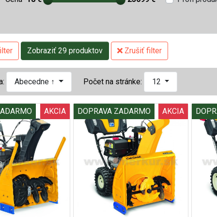
lter
Zobraziť 29 produktov
Zrušiť filter
a:
Abecedne ↑
Počet na stránke:
12
ZADARMO
AKCIA
DOPRAVA ZADARMO
AKCIA
DOPR