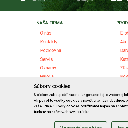
NAŠA FIRMA
PROD
O nás
E-s
Kontakty
Akc
Požičovňa
Dar
Servis
Kat
Oznamy
Zľa
Galéria
Nov
Certifikáty
Pre
Súbory cookies:
Facebook
Baz
S cieľom zabezpečiť riadne fungovanie tejto webovej lo
Ak povolíte všetky cookies a navštívite nás nabudúce, 
Blog
Výz
vaše údaje. Súbory cookies používame najmä na anonym
funkcie na našej webovej stránke.