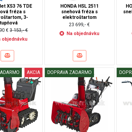
det XS3 76 TDE
HONDA HSL 2511
HO
ová fréza s
snehová fréza s
sne
roštartom, 3-
elektroštartom
tupňová
23 699,- €
90 €
3 153,- €
Na objednávku
 objednávku
ZADARMO
AKCIA
DOPRAVA ZADARMO
DOPR