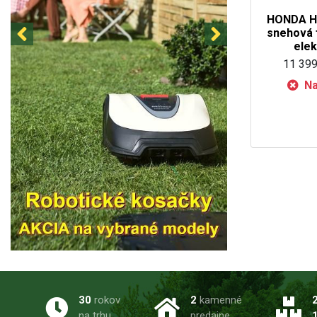
HONDA H
snehová 
ele
11 399
Na
30
rokov
2
kamenné
na trhu
predajne