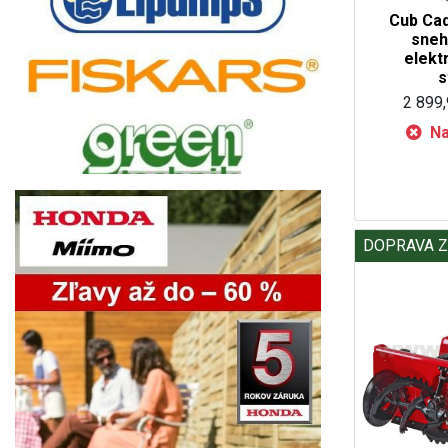
Cub Ca
sneh
elekt
s
2 899,
Na
DOPRAVA 