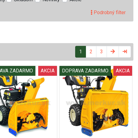
Podrobný filter
1
2
3
AVA ZADARMO
AKCIA
DOPRAVA ZADARMO
AKCIA