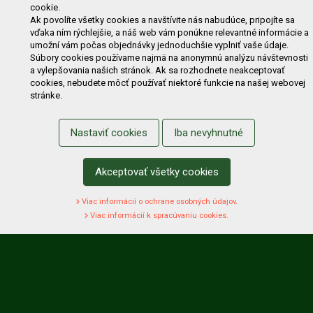
Zľavy
Novinky
Predávané značky
Bazár
cookie.
Výzvy pre obce a firmy
Ak povolíte všetky cookies a navštívite nás nabudúce, pripojíte sa
vďaka ním rýchlejšie, a náš web vám ponúkne relevantné informácie a
umožní vám počas objednávky jednoduchšie vyplniť vaše údaje.
NAKUPOVANIE
Súbory cookies používame najmä na anonymnú analýzu návštevnosti
a vylepšovania našich stránok. Ak sa rozhodnete neakceptovať
Obchodné podmienky
Cenník prepravy
cookies, nebudete môcť používať niektoré funkcie na našej webovej
stránke.
Reklamačný poriadok
Reklamačný protokol
Odstúpenie od kúpy
Protokol na odstúpenie od kúpy
Nastaviť cookies
Iba nevyhnutné
Alternatívne riešenie sporu
Ochrana osobných údajov
Používanie cookies
Nákup na splátky
Akceptovať všetky cookies
ZÁKAZNÍK
Viac informácií o ochrane osobných údajov.
Prihlásenie
Registrácia
Košík
Zmena údajov
Viac informácií k spracúvaniu cookies.
Zmena hesla
Prihlasiť sa na odber noviniek
Nastavenie cookies
Podmienky zadávania hodnotení
Odstúpenie od zmluvy online