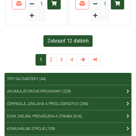
Zobraziť 12 ďalších
1
2
3
4
TIPY NA DARČEKY
(44)
AKUMULÁTOROVÉ PROGRAMY
(229)
ČERPADLÁ, ZÁVLAHA A PRÍSLUŠENSTVO
(294)
DOM, DIELŇA, PREVÁDZKA A STAVBA
(616)
KOMUNÁLNE STROJE
(109)