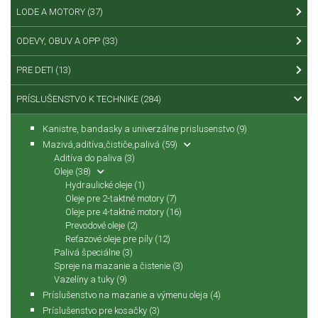
LODE A MOTORY
(37)
ODEVY, OBUV A OPP
(33)
PRE DETI
(13)
PRÍSLUŠENSTVO K TECHNIKE
(284)
Kanistre, bandasky a univerzálne prislusenstvo
(9)
Mazivá,aditíva,čističe,palivá
(59)
Aditíva do paliva
(3)
Oleje
(38)
Hydraulické oleje
(1)
Oleje pre 2-taktné motory
(7)
Oleje pre 4-taktné motory
(16)
Prevodové oleje
(2)
Reťazové oleje pre píly
(12)
Palivá špeciálne
(3)
Spreje na mazanie a čistenie
(3)
Vazelíny a tuky
(9)
Príslušenstvo na mazanie a výmenu oleja
(4)
Príslušenstvo pre kosačky
(3)