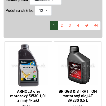
Počet na stránke:
12
1
2
3
4
ARNOLD olej
BRIGGS & STRATTON
motorový 5W30 1,0L
motorový olej 4T
zimný 4-takt
SAE30 0,5 L