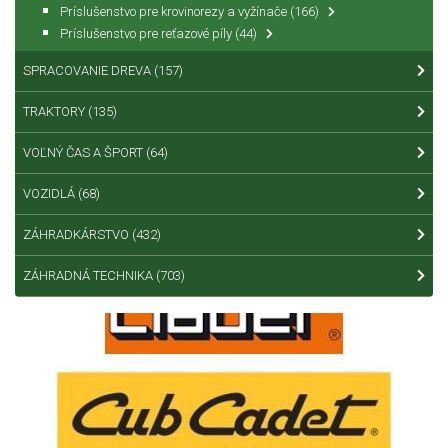
Príslušenstvo pre krovinorezy a vyžínače
(166)
Príslušenstvo pre reťazové píly
(44)
SPRACOVANIE DREVA
(157)
TRAKTORY
(135)
VOĽNÝ ČAS A ŠPORT
(64)
VOZIDLÁ
(68)
ZÁHRADKÁRSTVO
(432)
ZÁHRADNÁ TECHNIKA
(703)