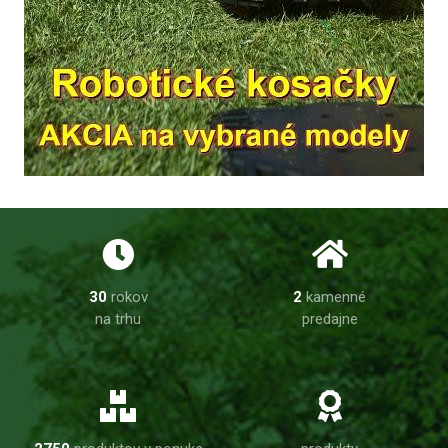
30
rokov
2
kamenné
na trhu
predajne