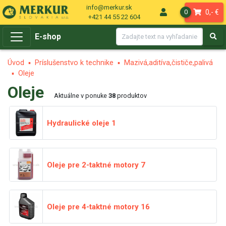
info@merkur.sk
0,- €
0
+421 44 55 22 604
E-shop
Úvod
Príslušenstvo k technike
Mazivá,aditíva,čističe,palivá
Oleje
Oleje
Aktuálne v ponuke
38
produktov
Hydraulické oleje
1
Oleje pre 2-taktné motory
7
Oleje pre 4-taktné motory
16