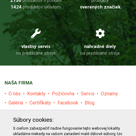
2750
produktov v ponuke
produkty
1424
produktov skladom
overených značiek
vlastný servis
nahradné diely
na predávané stroje
na predávané stroje
NAŠA FIRMA
O nás
Kontakty
Požičovňa
Servis
Oznamy
Galéria
Certifikáty
Facebook
Blog
PRODUKTY
Súbory cookies:
E-shop
Akcie
Darčekové poukážky
Katalógy
S cieľom zabezpečiť riadne fungovanie tejto webovej lokality
ukladáme niekedy na vašom zariadení malé dátové súbory, tzv.