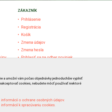
ZÁKAZNÍK
Prihlásenie
Registrácia
Košík
Zmena údajov
Zmena hesla
kúpy
Prihlasiť sa na odber noviniek
Nastavenie cookies
Podmienky zadávania hodnotení
ácie a umožní vám počas objednávky jednoduchšie vyplniť
Odstúpenie od zmluvy online
neakceptovať cookies, nebudete môcť používať niektoré
 informácií o ochrane osobných údajov.
 informácií k spracúvaniu cookies.