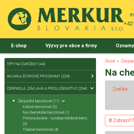
i
+421
E-shop
Výzvy pre obce a firmy
Oznam
Úvod
Čerpad
TIPY NA DARČEKY
(44)
Na che
AKUMULÁTOROVÉ PROGRAMY
(229)
ČERPADLÁ, ZÁVLAHA A PRÍSLUŠENSTVO
(294)
Značka
Čerpadlá benzínové
(11)
Kalové benzínové
(3)
Na chemikálie benzínové
(1)
Prečerpávacie - vysokoprietokové benz.
Zobraziť fi
(3)
Tlakové benzínové
(4)