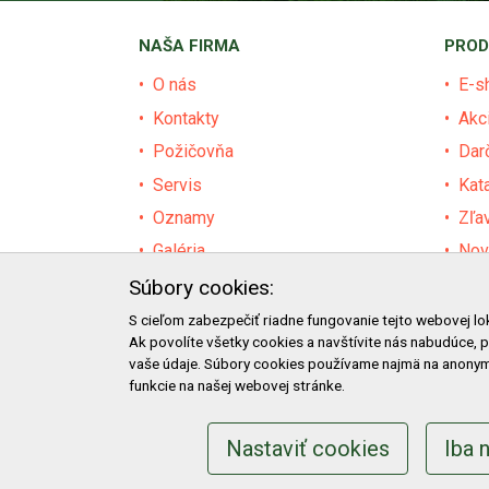
NAŠA FIRMA
PROD
O nás
E-s
Kontakty
Akc
Požičovňa
Dar
Servis
Kat
Oznamy
Zľa
Galéria
Nov
Certifikáty
Pre
Súbory cookies:
Facebook
Baz
S cieľom zabezpečiť riadne fungovanie tejto webovej lo
Ak povolíte všetky cookies a navštívite nás nabudúce, 
Blog
Výz
vaše údaje. Súbory cookies používame najmä na anonym
funkcie na našej webovej stránke.
Nastaviť cookies
Iba 