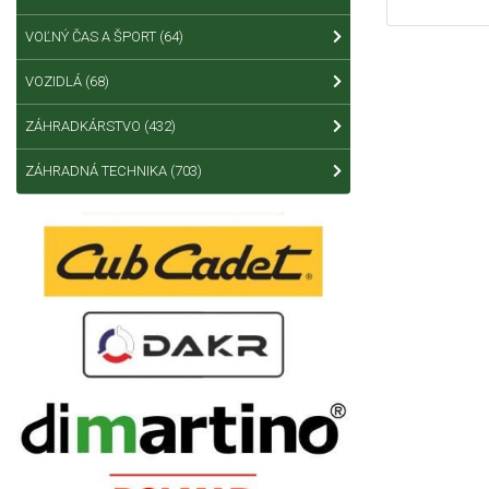
VOĽNÝ ČAS A ŠPORT
(64)
VOZIDLÁ
(68)
ZÁHRADKÁRSTVO
(432)
ZÁHRADNÁ TECHNIKA
(703)