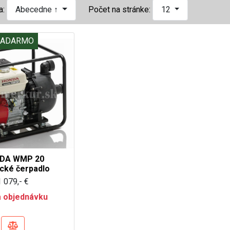
a:
Abecedne ↑
Počet na stránke:
12
ZADARMO
DA WMP 20
cké čerpadlo
1 079,- €
 objednávku