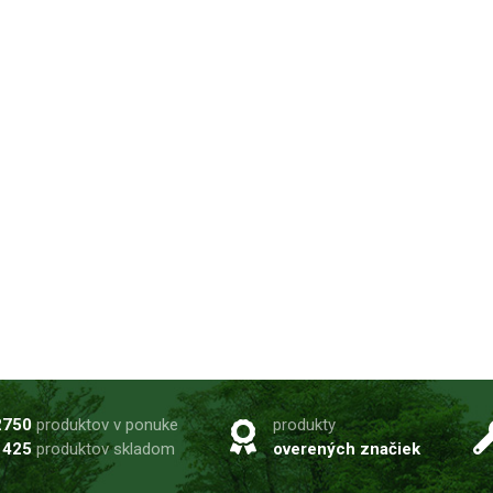
2750
produktov v ponuke
produkty
1425
produktov skladom
overených značiek