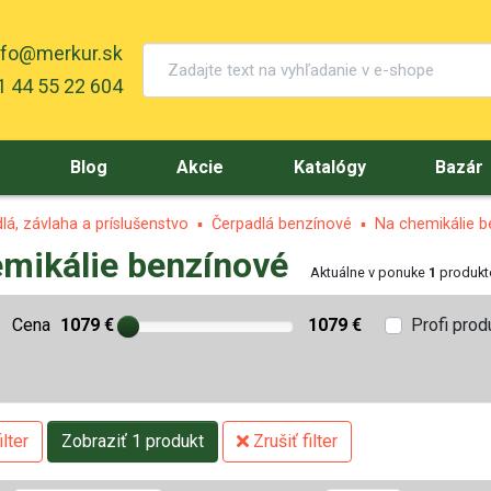
nfo@merkur.sk
 44 55 22 604
y
Blog
Akcie
Katalógy
Bazár
lá, závlaha a príslušenstvo
Čerpadlá benzínové
Na chemikálie b
mikálie benzínové
Aktuálne v ponuke
1
produkt
Cena
1079 €
1079 €
Profi prod
lter
Zobraziť 1 produkt
Zrušiť filter