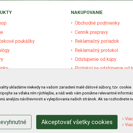
UKTY
NAKUPOVANIE
hop
Obchodné podmienky
ie
Cenník prepravy
čekové poukážky
Reklamačný poriadok
alógy
Reklamačný protokol
vy
Odstúpenie od kúpy
inky
Protokol na odstúpenie od 
dávané značky
Alternatívne riešenie sporu
ár
Ochrana osobných údajov
kality ukladáme niekedy na vašom zariadení malé dátové súbory, tzv. cookie.
pripojíte sa vďaka ním rýchlejšie, a náš web vám ponúkne relevantné inform
vy pre obce a firmy
Používanie cookies
nú analýzu návštevnosti a vylepšovania našich stránok. Ak sa rozhodnete 
Nákup na splátky
Viac
nevyhnutné
Akceptovať všetky cookies
Viac
2022 Záhradná technika Merkur Slovakia s.r.o. -
www.merkur.sk