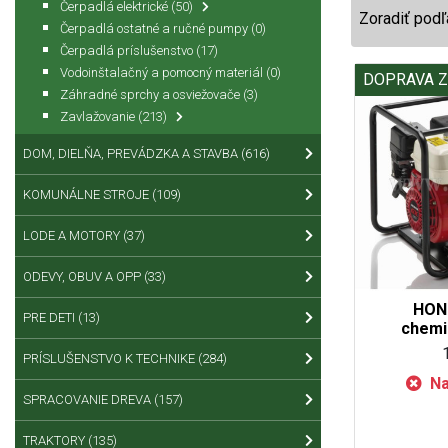
Čerpadlá elektrické
(50)
Zoradiť podľ
Čerpadlá ostatné a ručné pumpy
(0)
Čerpadlá príslušenstvo
(17)
Vodoinštalačný a pomocný materiál
(0)
DOPRAVA 
Záhradné sprchy a osviežovače
(3)
Zavlažovanie
(213)
DOM, DIELŇA, PREVÁDZKA A STAVBA
(616)
KOMUNÁLNE STROJE
(109)
LODE A MOTORY
(37)
ODEVY, OBUV A OPP
(33)
HON
PRE DETI
(13)
chemi
PRÍSLUŠENSTVO K TECHNIKE
(284)
Na
SPRACOVANIE DREVA
(157)
TRAKTORY
(135)