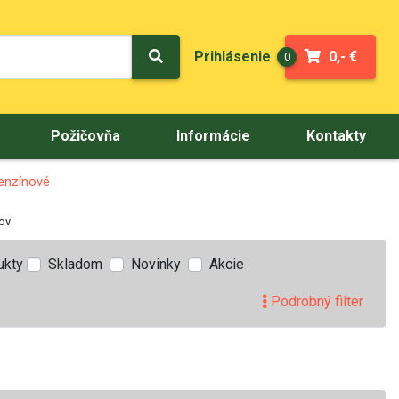
Prihlásenie
0,- €
0
Požičovňa
Informácie
Kontakty
enzínové
ov
ukty
Skladom
Novinky
Akcie
Podrobný filter