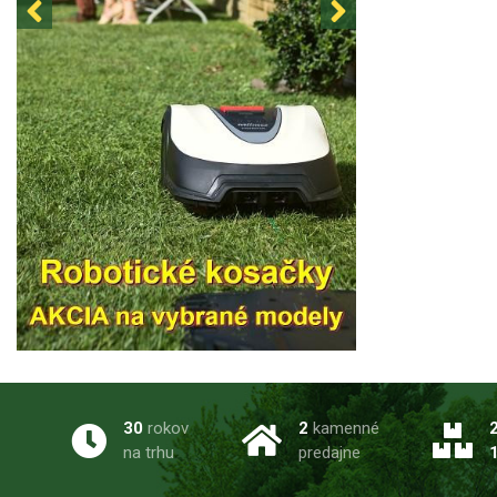
30
rokov
2
kamenné
na trhu
predajne