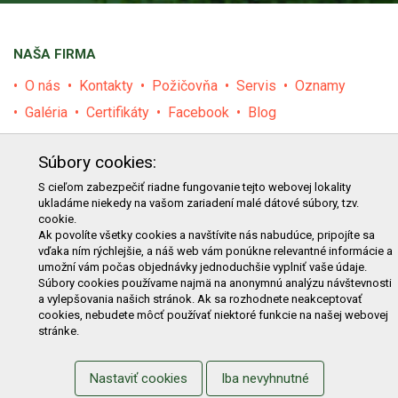
NAŠA FIRMA
O nás
Kontakty
Požičovňa
Servis
Oznamy
Galéria
Certifikáty
Facebook
Blog
PRODUKTY
Súbory cookies:
E-shop
Akcie
Darčekové poukážky
Katalógy
S cieľom zabezpečiť riadne fungovanie tejto webovej lokality
ukladáme niekedy na vašom zariadení malé dátové súbory, tzv.
Zľavy
Novinky
Predávané značky
Bazár
cookie.
Ak povolíte všetky cookies a navštívite nás nabudúce, pripojíte sa
Výzvy pre obce a firmy
vďaka ním rýchlejšie, a náš web vám ponúkne relevantné informácie a
umožní vám počas objednávky jednoduchšie vyplniť vaše údaje.
NAKUPOVANIE
Súbory cookies používame najmä na anonymnú analýzu návštevnosti
a vylepšovania našich stránok. Ak sa rozhodnete neakceptovať
Obchodné podmienky
Cenník prepravy
cookies, nebudete môcť používať niektoré funkcie na našej webovej
stránke.
Reklamačný poriadok
Reklamačný protokol
Odstúpenie od kúpy
Protokol na odstúpenie od kúpy
Nastaviť cookies
Iba nevyhnutné
Alternatívne riešenie sporu
Ochrana osobných údajov