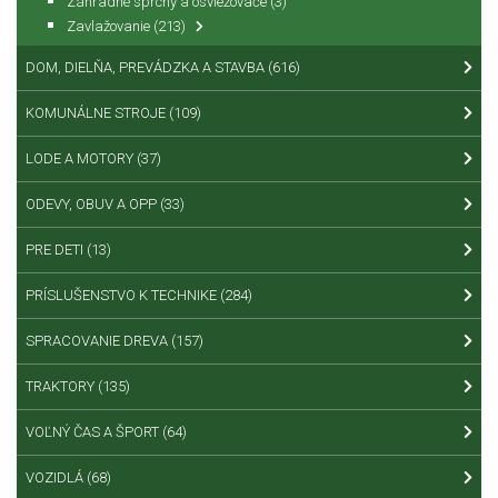
Záhradné sprchy a osviežovače
(3)
Zavlažovanie
(213)
DOM, DIELŇA, PREVÁDZKA A STAVBA
(616)
KOMUNÁLNE STROJE
(109)
LODE A MOTORY
(37)
ODEVY, OBUV A OPP
(33)
PRE DETI
(13)
PRÍSLUŠENSTVO K TECHNIKE
(284)
SPRACOVANIE DREVA
(157)
TRAKTORY
(135)
VOĽNÝ ČAS A ŠPORT
(64)
VOZIDLÁ
(68)