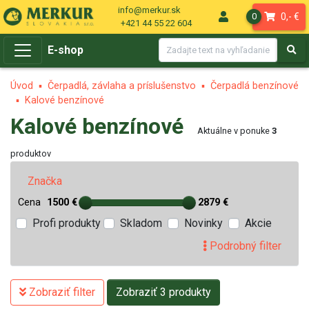
info@merkur.sk
0,- €
0
+421 44 55 22 604
E-shop
Úvod
Čerpadlá, závlaha a príslušenstvo
Čerpadlá benzínové
Kalové benzínové
Kalové benzínové
Aktuálne v ponuke
3
produktov
Značka
Cena
1500 €
2879 €
Profi produkty
Skladom
Novinky
Akcie
Podrobný filter
Zobraziť filter
Zobraziť 3 produkty