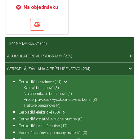
Na objednávku
TIPY NA DARČEKY
(44)
AKUMULÁTOROVÉ PROGRAMY
(229)
ČERPADLÁ, ZÁVLAHA A PRÍSLUŠENSTVO
(294)
Čerpadlá benzínové
(11)
Kalové benzínové
(3)
Na chemikálie benzínové
(1)
Prečerpávacie - vysokoprietokové benz.
(3)
Tlakové benzínové
(4)
Čerpadlá elektrické
(50)
Čerpadlá ostatné a ručné pumpy
(0)
Čerpadlá príslušenstvo
(17)
Vodoinštalačný a pomocný materiál
(0)