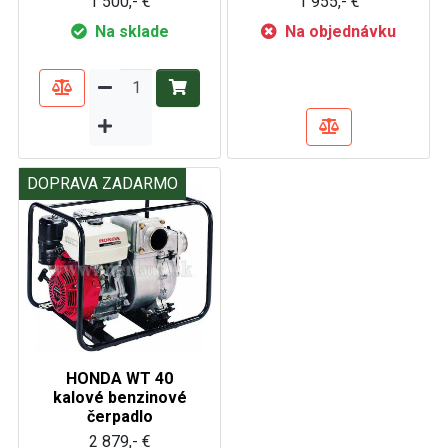
1 500,- €
1 955,- €
Na sklade
Na objednávku
DOPRAVA ZADARMO
HONDA WT 40
kalové benzinové
čerpadlo
2 879,- €