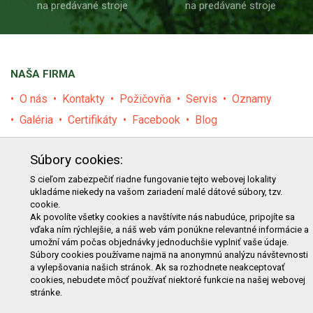
na predávané stroje
na predávané stroje
NAŠA FIRMA
O nás
Kontakty
Požičovňa
Servis
Oznamy
Galéria
Certifikáty
Facebook
Blog
PRODUKTY
Súbory cookies:
E-shop
Akcie
Darčekové poukážky
Katalógy
S cieľom zabezpečiť riadne fungovanie tejto webovej lokality
ukladáme niekedy na vašom zariadení malé dátové súbory, tzv.
Zľavy
Novinky
Predávané značky
Bazár
cookie.
Výzvy pre obce a firmy
Ak povolíte všetky cookies a navštívite nás nabudúce, pripojíte sa
vďaka ním rýchlejšie, a náš web vám ponúkne relevantné informácie a
umožní vám počas objednávky jednoduchšie vyplniť vaše údaje.
NAKUPOVANIE
Súbory cookies používame najmä na anonymnú analýzu návštevnosti
a vylepšovania našich stránok. Ak sa rozhodnete neakceptovať
Obchodné podmienky
Cenník prepravy
cookies, nebudete môcť používať niektoré funkcie na našej webovej
stránke.
Reklamačný poriadok
Reklamačný protokol