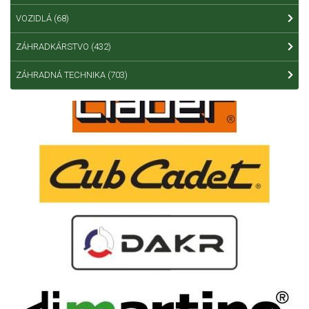
VOZIDLÁ
(68)
ZÁHRADKÁRSTVO
(432)
ZÁHRADNÁ TECHNIKA
(703)