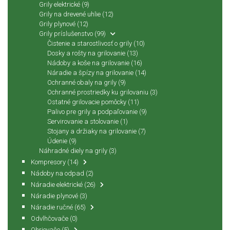
Grily elektrické
(9)
Grily na drevené uhlie
(12)
Grily plynové
(12)
Grily príslušenstvo
(99)
Čistenie a starostlivosť o grily
(10)
Dosky a rošty na grilovanie
(13)
Nádoby a koše na grilovanie
(16)
Náradie a špízy na grilovanie
(14)
Ochranné obaly na grily
(9)
Ochranné prostriedky ku grilovaniu
(3)
Ostatné grilovacie pomôcky
(11)
Palivo pre grily a podpaľovanie
(9)
Servirovanie a stolovanie
(1)
Stojany a držiaky na grilovanie
(7)
Údenie
(9)
Náhradné diely na grily
(3)
Kompresory
(14)
Nádoby na odpad
(2)
Náradie elektrické
(26)
Náradie plynové
(3)
Náradie ručné
(65)
Odvlhčovače
(0)
Ohrievače
(5)