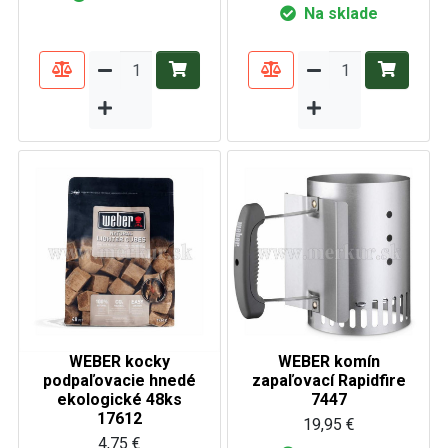
Na sklade
WEBER kocky
WEBER komín
podpaľovacie hnedé
zapaľovací Rapidfire
ekologické 48ks
7447
17612
19,95 €
4,75 €