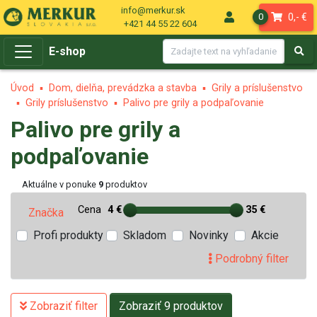
info@merkur.sk
0,- €
0
+421 44 55 22 604
E-shop
Úvod
Dom, dielňa, prevádzka a stavba
Grily a príslušenstvo
Grily príslušenstvo
Palivo pre grily a podpaľovanie
Palivo pre grily a
podpaľovanie
Aktuálne v ponuke
9
produktov
Cena
4 €
35 €
Značka
Profi produkty
Skladom
Novinky
Akcie
Podrobný filter
Zobraziť filter
Zobraziť 9 produktov