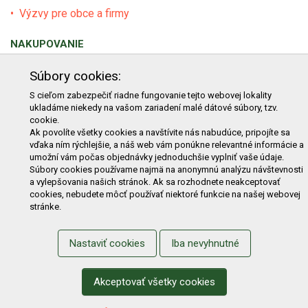
Výzvy pre obce a firmy
NAKUPOVANIE
Obchodné podmienky
Cenník prepravy
Súbory cookies:
Reklamačný poriadok
Reklamačný protokol
S cieľom zabezpečiť riadne fungovanie tejto webovej lokality
ukladáme niekedy na vašom zariadení malé dátové súbory, tzv.
Odstúpenie od kúpy
Protokol na odstúpenie od kúpy
cookie.
Alternatívne riešenie sporu
Ochrana osobných údajov
Ak povolíte všetky cookies a navštívite nás nabudúce, pripojíte sa
vďaka ním rýchlejšie, a náš web vám ponúkne relevantné informácie a
Používanie cookies
Nákup na splátky
umožní vám počas objednávky jednoduchšie vyplniť vaše údaje.
Súbory cookies používame najmä na anonymnú analýzu návštevnosti
ZÁKAZNÍK
a vylepšovania našich stránok. Ak sa rozhodnete neakceptovať
cookies, nebudete môcť používať niektoré funkcie na našej webovej
Prihlásenie
Registrácia
Košík
Zmena údajov
stránke.
Zmena hesla
Prihlasiť sa na odber noviniek
Nastaviť cookies
Iba nevyhnutné
Nastavenie cookies
Podmienky zadávania hodnotení
Odstúpenie od zmluvy online
Akceptovať všetky cookies