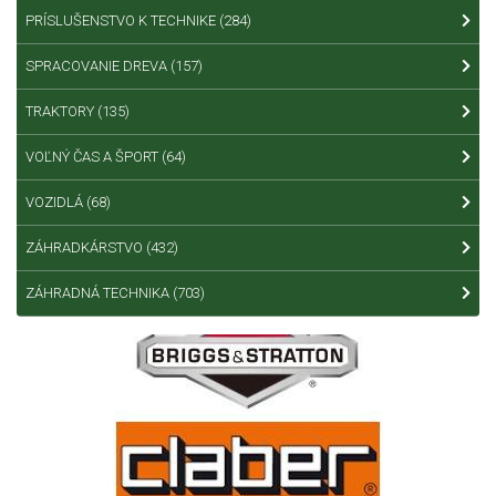
PRÍSLUŠENSTVO K TECHNIKE
(284)
SPRACOVANIE DREVA
(157)
TRAKTORY
(135)
VOĽNÝ ČAS A ŠPORT
(64)
VOZIDLÁ
(68)
ZÁHRADKÁRSTVO
(432)
ZÁHRADNÁ TECHNIKA
(703)