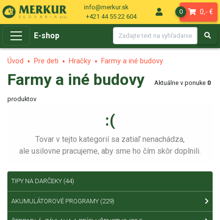
info@merkur.sk
0,- €
0
+421 44 55 22 604
E-shop
Úvod
Pre deti
Hračky
Farmy a iné budovy
Farmy a iné budovy
Aktuálne v ponuke
0
produktov
:(
Tovar v tejto kategorií sa zatiaľ nenachádza,
ale usilovne pracujeme, aby sme ho čím skôr doplnili.
TIPY NA DARČEKY
(44)
AKUMULÁTOROVÉ PROGRAMY
(229)