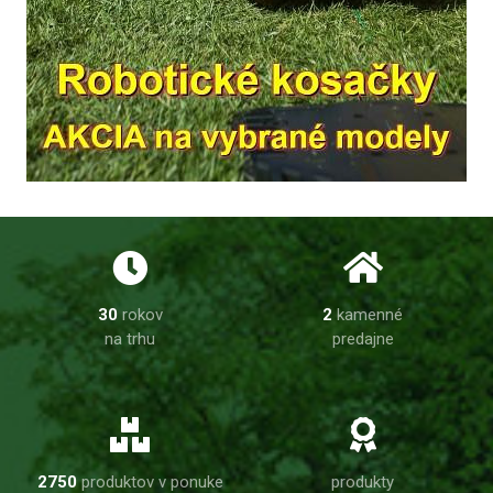
30
rokov
2
kamenné
na trhu
predajne
2750
produktov v ponuke
produkty