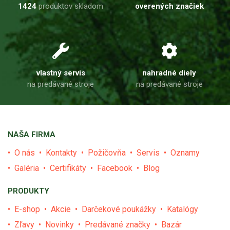
1424
produktov skladom
overených značiek
vlastný servis
nahradné diely
na predávané stroje
na predávané stroje
NAŠA FIRMA
O nás
Kontakty
Požičovňa
Servis
Oznamy
Galéria
Certifikáty
Facebook
Blog
PRODUKTY
E-shop
Akcie
Darčekové poukážky
Katalógy
Zľavy
Novinky
Predávané značky
Bazár