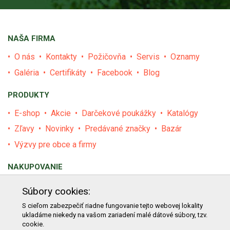
NAŠA FIRMA
O nás
Kontakty
Požičovňa
Servis
Oznamy
Galéria
Certifikáty
Facebook
Blog
PRODUKTY
E-shop
Akcie
Darčekové poukážky
Katalógy
Zľavy
Novinky
Predávané značky
Bazár
Výzvy pre obce a firmy
NAKUPOVANIE
Obchodné podmienky
Cenník prepravy
Súbory cookies:
Reklamačný poriadok
Reklamačný protokol
S cieľom zabezpečiť riadne fungovanie tejto webovej lokality
ukladáme niekedy na vašom zariadení malé dátové súbory, tzv.
Odstúpenie od kúpy
Protokol na odstúpenie od kúpy
cookie.