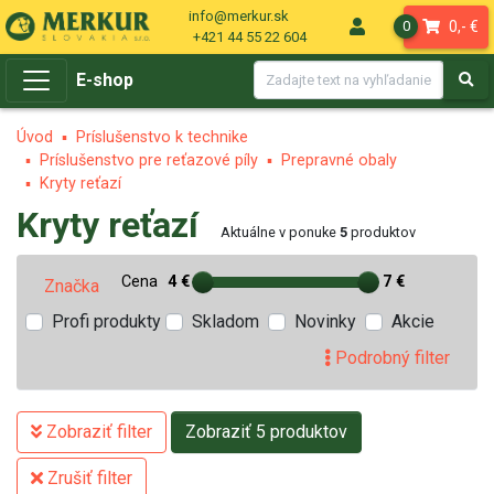
info@merkur.sk
0,- €
0
+421 44 55 22 604
E-shop
Úvod
Príslušenstvo k technike
Príslušenstvo pre reťazové píly
Prepravné obaly
Kryty reťazí
Kryty reťazí
Aktuálne v ponuke
5
produktov
Cena
4 €
7 €
Značka
Profi produkty
Skladom
Novinky
Akcie
Podrobný filter
Zobraziť filter
Zobraziť 5 produktov
Zrušiť filter