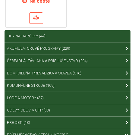
Na ceste
TIPY NA DARČEKY
(44)
AKUMULÁTOROVÉ PROGRAMY
(229)
ČERPADLÁ, ZÁVLAHA A PRÍSLUŠENSTVO
(294)
DOM, DIELŇA, PREVÁDZKA A STAVBA
(616)
KOMUNÁLNE STROJE
(109)
LODE A MOTORY
(37)
ODEVY, OBUV A OPP
(33)
PRE DETI
(13)
PRÍSLUŠENSTVO K TECHNIKE
(284)