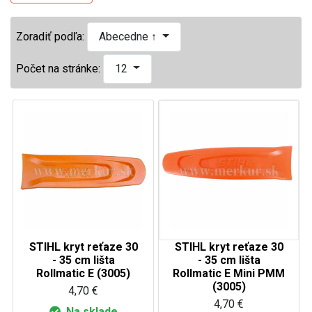
Zoradiť podľa:
Abecedne ↑
Počet na stránke:
12
STIHL kryt reťaze 30
STIHL kryt reťaze 30
- 35 cm lišta
- 35 cm lišta
Rollmatic E (3005)
Rollmatic E Mini PMM
(3005)
4,70 €
4,70 €
Na sklade