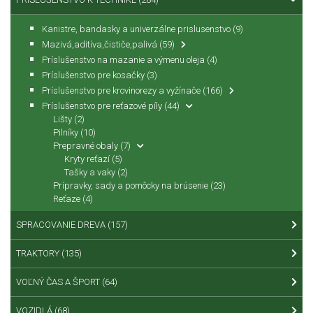
Kanistre, bandasky a univerzálne prislusenstvo
(9)
Mazivá,aditíva,čističe,palivá
(59)
Príslušenstvo na mazanie a výmenu oleja
(4)
Príslušenstvo pre kosačky
(3)
Príslušenstvo pre krovinorezy a vyžínače
(166)
Príslušenstvo pre reťazové píly
(44)
Lišty
(2)
Pilníky
(10)
Prepravné obaly
(7)
Kryty reťazí
(5)
Tašky a vaky
(2)
Prípravky, sady a pomôcky na brúsenie
(23)
Reťaze
(4)
SPRACOVANIE DREVA
(157)
TRAKTORY
(135)
VOĽNÝ ČAS A ŠPORT
(64)
VOZIDLÁ
(68)