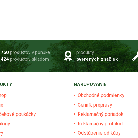
2750
produktov v ponuke
produkty
1424
produktov skladom
overených značiek
UKTY
NAKUPOVANIE
hop
Obchodné podmienky
ie
Cenník prepravy
čekové poukážky
Reklamačný poriadok
alógy
Reklamačný protokol
vy
Odstúpenie od kúpy