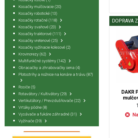
Kosačky mulčovacie
(20)
Kosačky robotické
(13)
Kosačky rotačné
(118)
DOPRAVA 
Kosačky svahové
(23)
Kosačky traktorové
(111)
Kosačky vretenové
(25)
Kosačky vyžínacie kolesové
(2)
Krovinorezy
(62)
Multifunkčné systémy
(142)
Obracačky a zhrabovačky sena
(4)
Plotostrihy a nožnice na konáre a trávu
(87)
Rosiče
(5)
DAKR 
Rotavátory / Kultivátory
(29)
mulčo
Vertikutátory / Prevzdušňovače
(22)
Vrtáky pôdne
(8)
Vysávače a fukáre záhradné
(31)
Na
Vyžínače
(39)