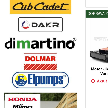
DOPRAVA 
Motor Ji
Var
Aktuá