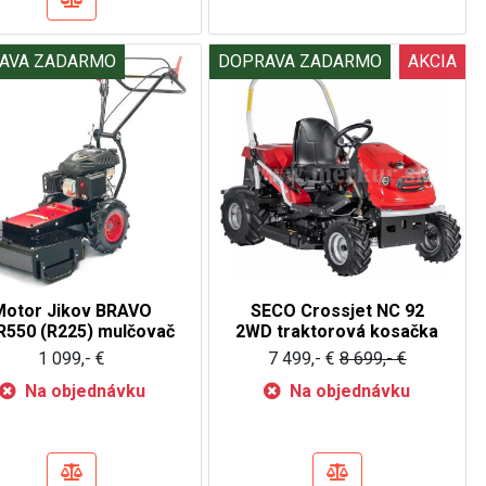
AVA ZADARMO
DOPRAVA ZADARMO
AKCIA
Motor Jikov BRAVO
SECO Crossjet NC 92
550 (R225) mulčovač
2WD traktorová kosačka
1 099,- €
7 499,- €
8 699,- €
Na objednávku
Na objednávku