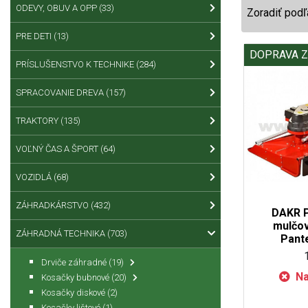
ODEVY, OBUV A OPP
(33)
Zoradiť podľ
PRE DETI
(13)
DOPRAVA 
PRÍSLUŠENSTVO K TECHNIKE
(284)
SPRACOVANIE DREVA
(157)
TRAKTORY
(135)
VOĽNÝ ČAS A ŠPORT
(64)
VOZIDLÁ
(68)
ZÁHRADKÁRSTVO
(432)
DAKR 
mulčov
ZÁHRADNÁ TECHNIKA
(703)
Pant
Drviče záhradné
(19)
Na
Kosačky bubnové
(20)
Kosačky diskové
(2)
Kosačky lištové
(1)