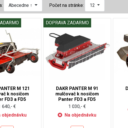
a:
Abecedne ↑
Počet na stránke:
12
ZADARMO
DOPRAVA ZADARMO
PANTER M 121
DAKR PANTER M 91
ač k nosičom
mulčovač k nosičom
er FD3 a FD5
Panter FD3 a FD5
1 640,- €
1 030,- €
 objednávku
Na objednávku