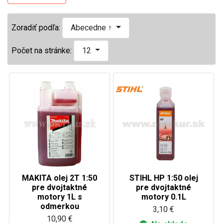
Zoradiť podľa:
Abecedne ↑
Počet na stránke:
12
MAKITA olej 2T 1:50
STIHL HP 1:50 olej
pre dvojtaktné
pre dvojtaktné
motory 1L s
motory 0.1L
odmerkou
3,10 €
10,90 €