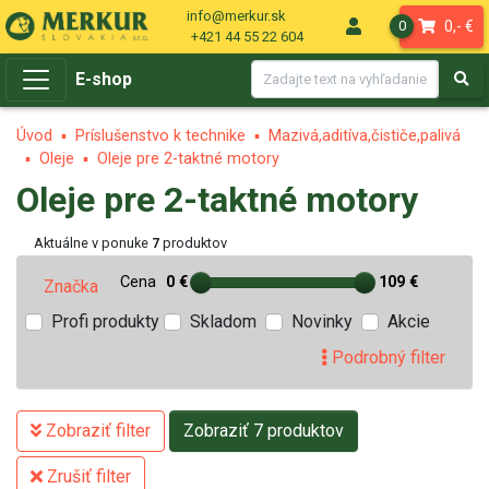
info@merkur.sk
0,- €
0
+421 44 55 22 604
E-shop
Úvod
Príslušenstvo k technike
Mazivá,aditíva,čističe,palivá
Oleje
Oleje pre 2-taktné motory
Oleje pre 2-taktné motory
Aktuálne v ponuke
7
produktov
Cena
0 €
109 €
Značka
Profi produkty
Skladom
Novinky
Akcie
Podrobný filter
Zobraziť filter
Zobraziť 7 produktov
Zrušiť filter