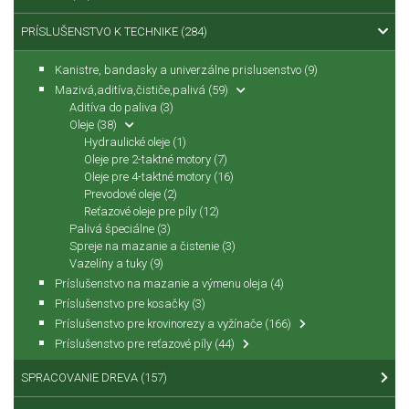
PRÍSLUŠENSTVO K TECHNIKE
(284)
Kanistre, bandasky a univerzálne prislusenstvo
(9)
Mazivá,aditíva,čističe,palivá
(59)
Aditíva do paliva
(3)
Oleje
(38)
Hydraulické oleje
(1)
Oleje pre 2-taktné motory
(7)
Oleje pre 4-taktné motory
(16)
Prevodové oleje
(2)
Reťazové oleje pre píly
(12)
Palivá špeciálne
(3)
Spreje na mazanie a čistenie
(3)
Vazelíny a tuky
(9)
Príslušenstvo na mazanie a výmenu oleja
(4)
Príslušenstvo pre kosačky
(3)
Príslušenstvo pre krovinorezy a vyžínače
(166)
Príslušenstvo pre reťazové píly
(44)
SPRACOVANIE DREVA
(157)