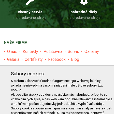
vlastný servis
nahradné diely
na predávané stroje
na predávané stroje
NAŠA FIRMA
O nás
Kontakty
Požičovňa
Servis
Oznamy
Galéria
Certifikáty
Facebook
Blog
PRODUKTY
Súbory cookies:
E-shop
Akcie
Darčekové poukážky
Katalógy
S cieľom zabezpečiť riadne fungovanie tejto webovej lokality
ukladáme niekedy na vašom zariadení malé dátové súbory, tzv.
Zľavy
Novinky
Predávané značky
Bazár
cookie.
Výzvy pre obce a firmy
Ak povolíte všetky cookies a navštívite nás nabudúce, pripojíte sa
vďaka ním rýchlejšie, a náš web vám ponúkne relevantné informácie a
umožní vám počas objednávky jednoduchšie vyplniť vaše údaje.
NAKUPOVANIE
Súbory cookies používame najmä na anonymnú analýzu návštevnosti
a vylepšovania našich stránok. Ak sa rozhodnete neakceptovať