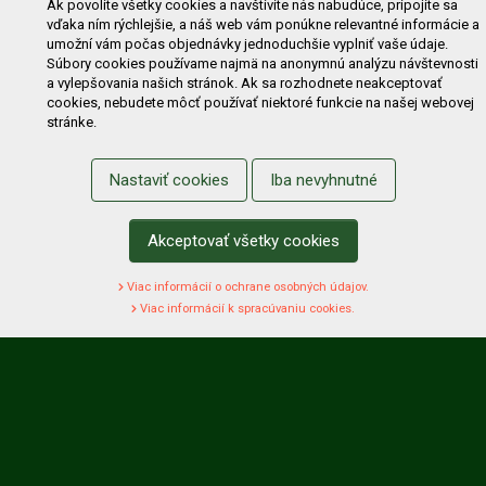
Výzvy pre obce a firmy
Ak povolíte všetky cookies a navštívite nás nabudúce, pripojíte sa
vďaka ním rýchlejšie, a náš web vám ponúkne relevantné informácie a
umožní vám počas objednávky jednoduchšie vyplniť vaše údaje.
NAKUPOVANIE
Súbory cookies používame najmä na anonymnú analýzu návštevnosti
a vylepšovania našich stránok. Ak sa rozhodnete neakceptovať
Obchodné podmienky
Cenník prepravy
cookies, nebudete môcť používať niektoré funkcie na našej webovej
stránke.
Reklamačný poriadok
Reklamačný protokol
Odstúpenie od kúpy
Protokol na odstúpenie od kúpy
Nastaviť cookies
Iba nevyhnutné
Alternatívne riešenie sporu
Ochrana osobných údajov
Používanie cookies
Nákup na splátky
Akceptovať všetky cookies
ZÁKAZNÍK
Viac informácií o ochrane osobných údajov.
Prihlásenie
Registrácia
Košík
Zmena údajov
Viac informácií k spracúvaniu cookies.
Zmena hesla
Prihlasiť sa na odber noviniek
Nastavenie cookies
Podmienky zadávania hodnotení
Odstúpenie od zmluvy online