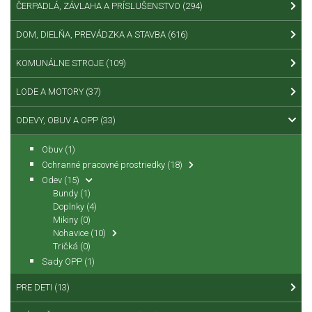
ČERPADLÁ, ZÁVLAHA A PRÍSLUŠENSTVO
(294)
DOM, DIELŇA, PREVÁDZKA A STAVBA
(616)
KOMUNÁLNE STROJE
(109)
LODE A MOTORY
(37)
ODEVY, OBUV A OPP
(33)
Obuv
(1)
Ochranné pracovné prostriedky
(18)
Odev
(15)
Bundy
(1)
Doplnky
(4)
Mikiny
(0)
Nohavice
(10)
Tričká
(0)
Sady OPP
(1)
PRE DETI
(13)