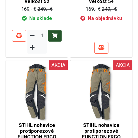
veľkosť 52
veľkosť 54
169,- €
249,- €
169,- €
249,- €
Na sklade
Na objednávku
AKCIA
AKCIA
STIHL nohavice
STIHL nohavice
protiporezové
protiporezové
FUNCTION ERGO
FUNCTION ERGO