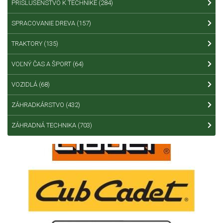
PRÍSLUŠENSTVO K TECHNIKE
(284)
SPRACOVANIE DREVA
(157)
TRAKTORY
(135)
VOĽNÝ ČAS A ŠPORT
(64)
VOZIDLÁ
(68)
ZÁHRADKÁRSTVO
(432)
ZÁHRADNÁ TECHNIKA
(703)