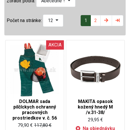
Zoradiť podľa:
Abecedne ↑
1
2
Počet na stránke:
12
AKCIA
DOLMAR sada
MAKITA opasok
pilčíckych ochranný
kožený hnedý M
pracovných
/v.31-38/
prostriedkov v. č. 56
29,95 €
79,90 €
117,80 €
Na objednávku