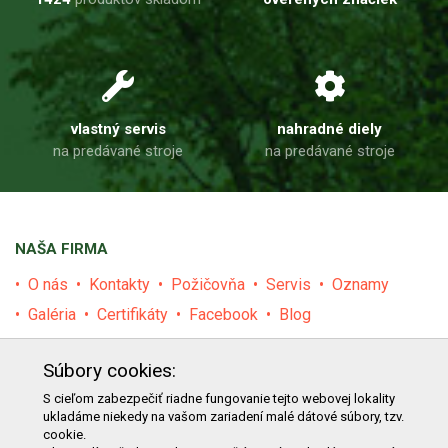
vlastný servis
nahradné diely
na predávané stroje
na predávané stroje
NAŠA FIRMA
O nás
Kontakty
Požičovňa
Servis
Oznamy
Galéria
Certifikáty
Facebook
Blog
PRODUKTY
Súbory cookies:
E-shop
Akcie
Darčekové poukážky
Katalógy
S cieľom zabezpečiť riadne fungovanie tejto webovej lokality
ukladáme niekedy na vašom zariadení malé dátové súbory, tzv.
Zľavy
Novinky
Predávané značky
Bazár
cookie.