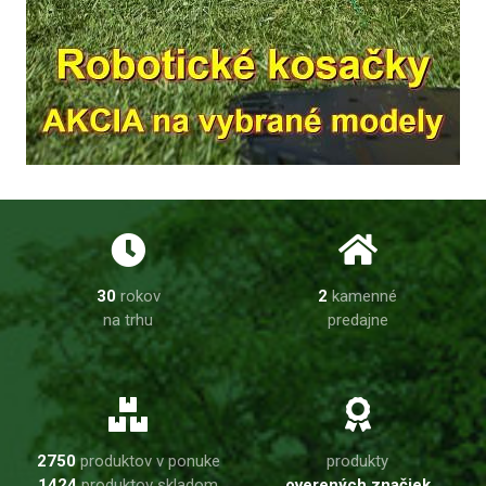
30
rokov
2
kamenné
na trhu
predajne
2750
produktov v ponuke
produkty
1424
produktov skladom
overených značiek