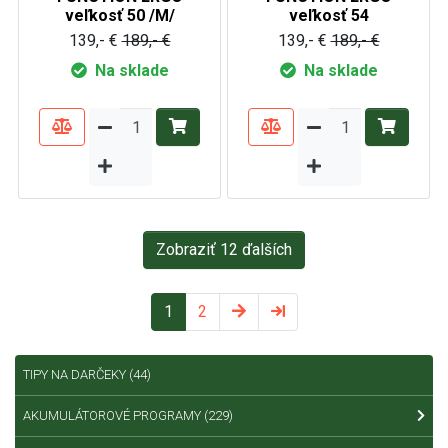
veľkosť 50 /M/
veľkosť 54
139,- €
189,- €
139,- €
189,- €
Na sklade
Na sklade
Zobraziť 12 ďalších
1
2
TIPY NA DARČEKY
(44)
AKUMULÁTOROVÉ PROGRAMY
(229)