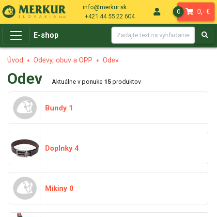
info@merkur.sk
0,- €
0
+421 44 55 22 604
E-shop
Úvod
Odevy, obuv a OPP
Odev
Odev
Aktuálne v ponuke
15
produktov
Bundy
1
Doplnky
4
Mikiny
0