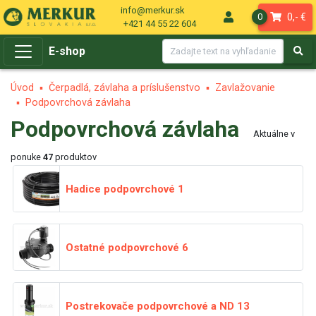
info@merkur.sk
0,- €
0
+421 44 55 22 604
E-shop
Úvod
Čerpadlá, závlaha a príslušenstvo
Zavlažovanie
Podpovrchová závlaha
Podpovrchová závlaha
Aktuálne v
ponuke
47
produktov
Hadice podpovrchové
1
Ostatné podpovrchové
6
Postrekovače podpovrchové a ND
13