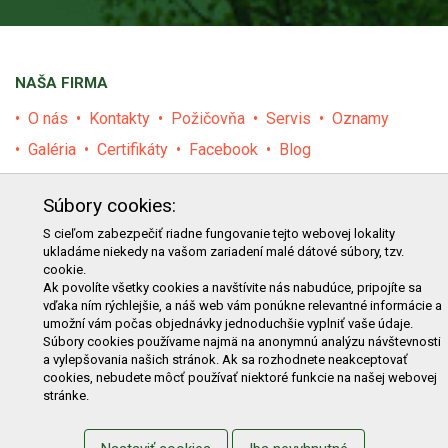
NAŠA FIRMA
O nás
Kontakty
Požičovňa
Servis
Oznamy
Galéria
Certifikáty
Facebook
Blog
PRODUKTY
Súbory cookies:
E-shop
Akcie
Darčekové poukážky
Katalógy
S cieľom zabezpečiť riadne fungovanie tejto webovej lokality
ukladáme niekedy na vašom zariadení malé dátové súbory, tzv.
Zľavy
Novinky
Predávané značky
Bazár
cookie.
Výzvy pre obce a firmy
Ak povolíte všetky cookies a navštívite nás nabudúce, pripojíte sa
vďaka ním rýchlejšie, a náš web vám ponúkne relevantné informácie a
umožní vám počas objednávky jednoduchšie vyplniť vaše údaje.
NAKUPOVANIE
Súbory cookies používame najmä na anonymnú analýzu návštevnosti
a vylepšovania našich stránok. Ak sa rozhodnete neakceptovať
Obchodné podmienky
Cenník prepravy
cookies, nebudete môcť používať niektoré funkcie na našej webovej
stránke.
Reklamačný poriadok
Reklamačný protokol
Odstúpenie od kúpy
Protokol na odstúpenie od kúpy