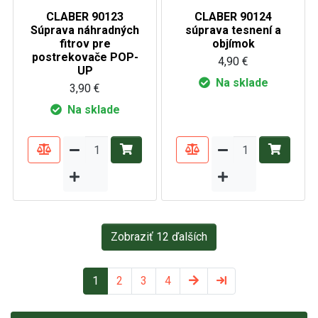
CLABER 90123
CLABER 90124
Súprava náhradných
súprava tesnení a
fitrov pre
objímok
postrekovače POP-
4,90 €
UP
Na sklade
3,90 €
Na sklade
Zobraziť 12 ďalších
1
2
3
4