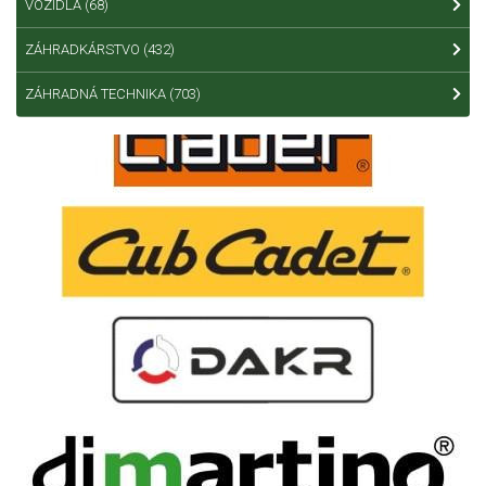
VOZIDLÁ
(68)
ZÁHRADKÁRSTVO
(432)
ZÁHRADNÁ TECHNIKA
(703)