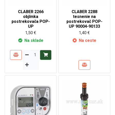
CLABER 2266
CLABER 2288
objímka
tesnenie na
postrekovača POP-
postrekovač POP-
UP
UP 90004-90133
1,50 €
1,40 €
Na sklade
Na ceste