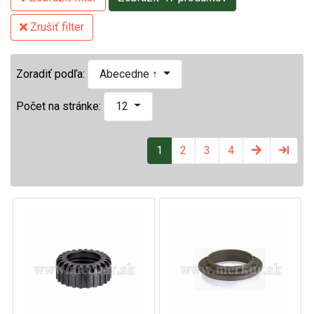
Zrušiť filter
Zoradiť podľa:
Abecedne ↑
Počet na stránke:
12
1
2
3
4