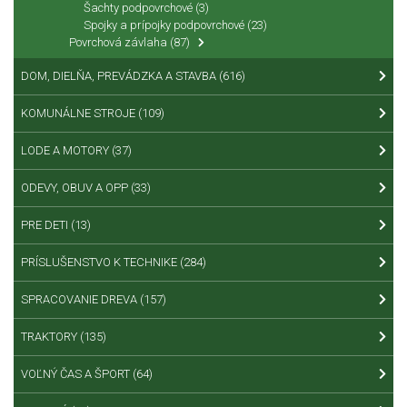
Šachty podpovrchové
(3)
Spojky a prípojky podpovrchové
(23)
Povrchová závlaha
(87)
DOM, DIELŇA, PREVÁDZKA A STAVBA
(616)
KOMUNÁLNE STROJE
(109)
LODE A MOTORY
(37)
ODEVY, OBUV A OPP
(33)
PRE DETI
(13)
PRÍSLUŠENSTVO K TECHNIKE
(284)
SPRACOVANIE DREVA
(157)
TRAKTORY
(135)
VOĽNÝ ČAS A ŠPORT
(64)