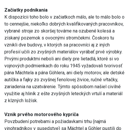
Začiatky podnikania
K dispozícii toho bolo v začiatkoch málo, ale to málo bolo o
to cennejšie, niekoľko dobrých kvalifikovaných pracovníkov,
vybrané stroje zo skoršej továrne na ozubené kolesá a
získaný pozemok s ovocnými stromčekmi. Čoskoro tu
vznikli dve budovy, v ktorých sa pracovníci aj z iných
profesií učili zo zvyšných materiálov vyrábať prvé výrobky.
Prvými produktmi neboli ani diely pre lietadlá, ktoré si vo
vojnových podmienkach do roku 1945 vyžadovali tvorivosť
pána Mächtela a pána Göhlera, ani diely motorov, ale detské
autíčka a fajky zo zvyšnej fenolovej živice, ručné vŕtačky,
zariadenia na uzatvárenie. Týmto spôsobom našiel civilné
využitie aj hliník z ešte zvyšných leteckých vrtulí a materiál
z klzných ložísk.
Vznik prvého motorového kypriča
Povzbudení potrebami a požiadavkami trhu (najmä
vinohradníkov v susedstve) sa Mächtel a Göhler pustili do