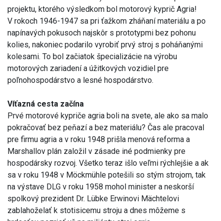
projektu, ktorého výsledkom bol motorový kyprič Agria!
V rokoch 1946-1947 sa pri ťažkom zháňaní materiálu a po
napínavých pokusoch najskôr s prototypmi bez pohonu
kolies, nakoniec podarilo vyrobiť prvý stroj s poháňanými
kolesami. To bol začiatok špecializácie na výrobu
motorových zariadení a úžitkových vozidiel pre
poľnohospodárstvo a lesné hospodárstvo.
Víťazná cesta začína
Prvé motorové kypriče agria boli na svete, ale ako sa malo
pokračovať bez peňazí a bez materiálu? Čas ale pracoval
pre firmu agria a v roku 1948 prišla menová reforma a
Marshallov plán založil v zásade iné podmienky pre
hospodársky rozvoj. Všetko teraz išlo veľmi rýchlejšie a ak
sa v roku 1948 v Möckmühle potešili so stým strojom, tak
na výstave DLG v roku 1958 mohol minister a neskorší
spolkový prezident Dr. Lübke Erwinovi Mächtelovi
zablahoželať k stotisicemu stroju a dnes môžeme s