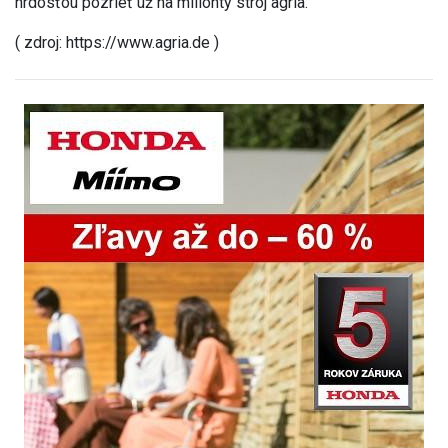
hrdosťou pozrieť už na miliónty stroj agria.
( zdroj: https://www.agria.de )