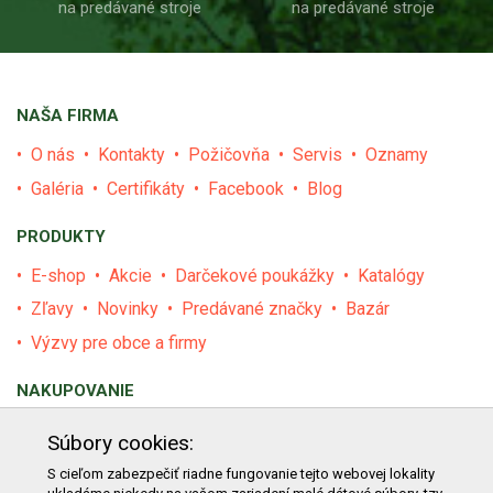
na predávané stroje
na predávané stroje
NAŠA FIRMA
O nás
Kontakty
Požičovňa
Servis
Oznamy
Galéria
Certifikáty
Facebook
Blog
PRODUKTY
E-shop
Akcie
Darčekové poukážky
Katalógy
Zľavy
Novinky
Predávané značky
Bazár
Výzvy pre obce a firmy
NAKUPOVANIE
Obchodné podmienky
Cenník prepravy
Súbory cookies:
Reklamačný poriadok
Reklamačný protokol
S cieľom zabezpečiť riadne fungovanie tejto webovej lokality