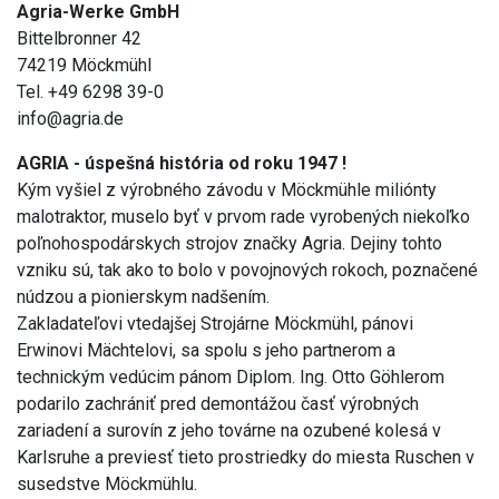
Agria-Werke GmbH
Bittelbronner 42
74219 Möckmühl
Tel. +49 6298 39-0
info@agria.de
AGRIA - úspešná história od roku 1947 !
Kým vyšiel z výrobného závodu v Möckmühle miliónty
malotraktor, muselo byť v prvom rade vyrobených niekoľko
poľnohospodárskych strojov značky Agria. Dejiny tohto
vzniku sú, tak ako to bolo v povojnových rokoch, poznačené
núdzou a pionierskym nadšením.
Zakladateľovi vtedajšej Strojárne Möckmühl, pánovi
Erwinovi Mächtelovi, sa spolu s jeho partnerom a
technickým vedúcim pánom Diplom. Ing. Otto Göhlerom
podarilo zachrániť pred demontážou časť výrobných
zariadení a surovín z jeho továrne na ozubené kolesá v
Karlsruhe a previesť tieto prostriedky do miesta Ruschen v
susedstve Möckmühlu.