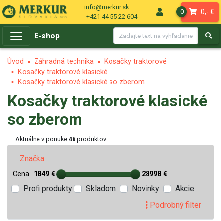
info@merkur.sk
0,- €
0
+421 44 55 22 604
E-shop
Úvod
Záhradná technika
Kosačky traktorové
Kosačky traktorové klasické
Kosačky traktorové klasické so zberom
Kosačky traktorové klasické
so zberom
Aktuálne v ponuke
46
produktov
Značka
Cena
1849 €
28998 €
Profi produkty
Skladom
Novinky
Akcie
Podrobný filter