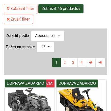
Zobraziť filter
Zobraziť 46 produktov
Zrušiť filter
Zoradiť podľa:
Abecedne ↑
Počet na stránke:
12
1
2
3
4
DOPRAVA ZADARMO
AKCIA
DOPRAVA ZADARMO