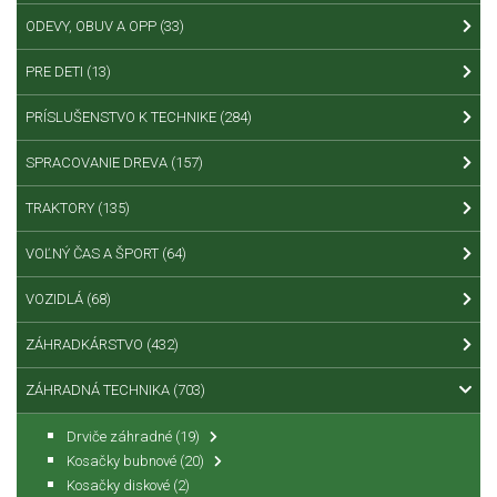
ODEVY, OBUV A OPP
(33)
PRE DETI
(13)
PRÍSLUŠENSTVO K TECHNIKE
(284)
SPRACOVANIE DREVA
(157)
TRAKTORY
(135)
VOĽNÝ ČAS A ŠPORT
(64)
VOZIDLÁ
(68)
ZÁHRADKÁRSTVO
(432)
ZÁHRADNÁ TECHNIKA
(703)
Drviče záhradné
(19)
Kosačky bubnové
(20)
Kosačky diskové
(2)