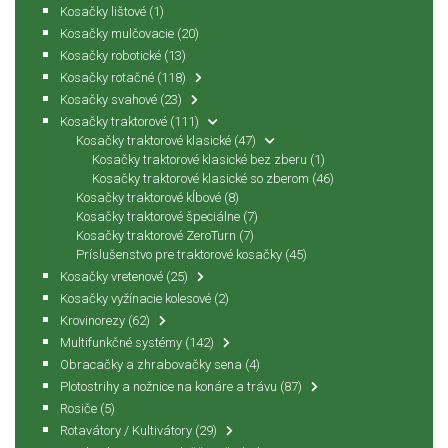
Kosačky lištové
(1)
Kosačky mulčovacie
(20)
Kosačky robotické
(13)
Kosačky rotačné
(118)
Kosačky svahové
(23)
Kosačky traktorové
(111)
Kosačky traktorové klasické
(47)
Kosačky traktorové klasické bez zberu
(1)
Kosačky traktorové klasické so zberom
(46)
Kosačky traktorové kĺbové
(8)
Kosačky traktorové špeciálne
(7)
Kosačky traktorové ZeroTurn
(7)
Príslušenstvo pre traktorové kosačky
(45)
Kosačky vretenové
(25)
Kosačky vyžínacie kolesové
(2)
Krovinorezy
(62)
Multifunkčné systémy
(142)
Obracačky a zhrabovačky sena
(4)
Plotostrihy a nožnice na konáre a trávu
(87)
Rosiče
(5)
Rotavátory / Kultivátory
(29)