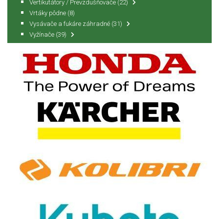
Vertikutátory / Prevzdušňovače
(22)
Vrtáky pôdne
(8)
Vysávače a fukáre záhradné
(31)
Vyžínače
(39)