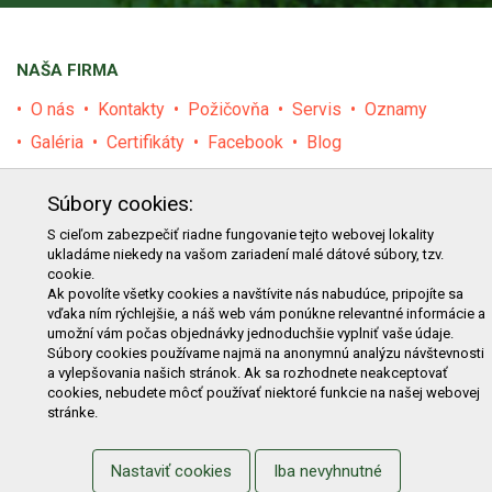
NAŠA FIRMA
O nás
Kontakty
Požičovňa
Servis
Oznamy
Galéria
Certifikáty
Facebook
Blog
PRODUKTY
Súbory cookies:
E-shop
Akcie
Darčekové poukážky
Katalógy
S cieľom zabezpečiť riadne fungovanie tejto webovej lokality
ukladáme niekedy na vašom zariadení malé dátové súbory, tzv.
Zľavy
Novinky
Predávané značky
Bazár
cookie.
Ak povolíte všetky cookies a navštívite nás nabudúce, pripojíte sa
Výzvy pre obce a firmy
vďaka ním rýchlejšie, a náš web vám ponúkne relevantné informácie a
umožní vám počas objednávky jednoduchšie vyplniť vaše údaje.
NAKUPOVANIE
Súbory cookies používame najmä na anonymnú analýzu návštevnosti
a vylepšovania našich stránok. Ak sa rozhodnete neakceptovať
Obchodné podmienky
Cenník prepravy
cookies, nebudete môcť používať niektoré funkcie na našej webovej
stránke.
Reklamačný poriadok
Reklamačný protokol
Odstúpenie od kúpy
Protokol na odstúpenie od kúpy
Nastaviť cookies
Iba nevyhnutné
Alternatívne riešenie sporu
Ochrana osobných údajov