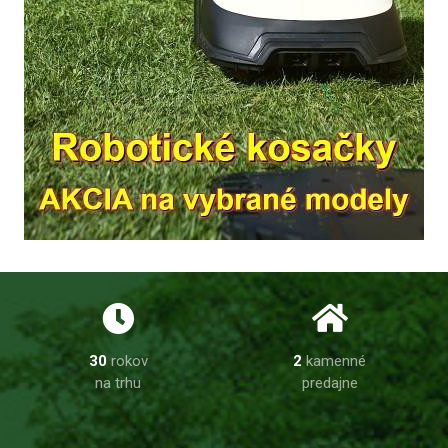
30
rokov
2
kamenné
na trhu
predajne