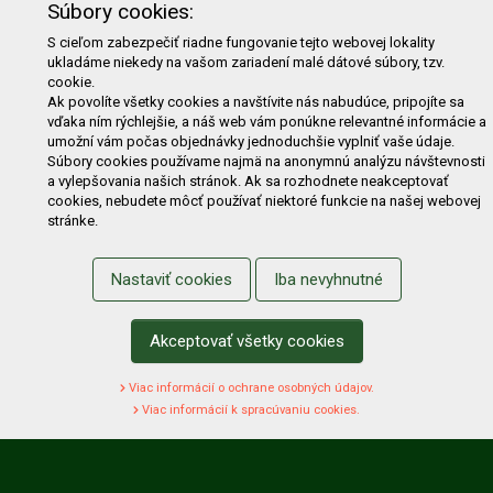
Súbory cookies:
E-shop
Akcie
Darčekové poukážky
Katalógy
S cieľom zabezpečiť riadne fungovanie tejto webovej lokality
ukladáme niekedy na vašom zariadení malé dátové súbory, tzv.
Zľavy
Novinky
Predávané značky
Bazár
cookie.
Ak povolíte všetky cookies a navštívite nás nabudúce, pripojíte sa
Výzvy pre obce a firmy
vďaka ním rýchlejšie, a náš web vám ponúkne relevantné informácie a
umožní vám počas objednávky jednoduchšie vyplniť vaše údaje.
NAKUPOVANIE
Súbory cookies používame najmä na anonymnú analýzu návštevnosti
a vylepšovania našich stránok. Ak sa rozhodnete neakceptovať
Obchodné podmienky
Cenník prepravy
cookies, nebudete môcť používať niektoré funkcie na našej webovej
stránke.
Reklamačný poriadok
Reklamačný protokol
Odstúpenie od kúpy
Protokol na odstúpenie od kúpy
Nastaviť cookies
Iba nevyhnutné
Alternatívne riešenie sporu
Ochrana osobných údajov
Používanie cookies
Nákup na splátky
Akceptovať všetky cookies
ZÁKAZNÍK
Viac informácií o ochrane osobných údajov.
Prihlásenie
Registrácia
Košík
Zmena údajov
Viac informácií k spracúvaniu cookies.
Zmena hesla
Prihlasiť sa na odber noviniek
Nastavenie cookies
Podmienky zadávania hodnotení