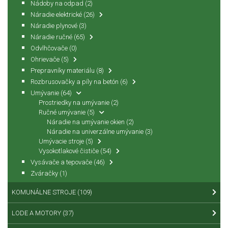
Nádoby na odpad
(2)
Náradie elektrické
(26)
Náradie plynové
(3)
Náradie ručné
(65)
Odvlhčovače
(0)
Ohrievače
(5)
Prepravníky materiálu
(8)
Rozbrusovačky a píly na betón
(6)
Umývanie
(64)
Prostriedky na umývanie
(2)
Ručné umývanie
(5)
Náradie na umývanie okien
(2)
Náradie na univerzálne umývanie
(3)
Umývacie stroje
(5)
Vysokotlakové čističe
(54)
Vysávače a tepovače
(46)
Zváračky
(1)
KOMUNÁLNE STROJE
(109)
LODE A MOTORY
(37)