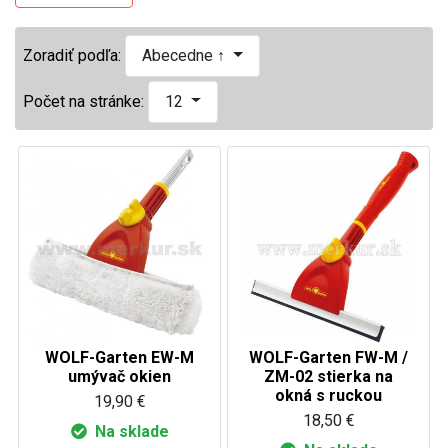
Zoradiť podľa:
Abecedne ↑
Počet na stránke:
12
WOLF-Garten EW-M
WOLF-Garten FW-M /
umývač okien
ZM-02 stierka na
okná s ruckou
19,90 €
18,50 €
Na sklade