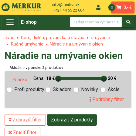
info@merkur.sk
0,- €
0
+421 44 55 22 604
E-shop
Úvod
Dom, dielňa, prevádzka a stavba
Umývanie
Ručné umývanie
Náradie na umývanie okien
Náradie na umývanie okien
Aktuálne v ponuke
2
produktov
Cena
18 €
20 €
Značka
Profi produkty
Skladom
Novinky
Akcie
Podrobný filter
Zobraziť filter
Zobraziť 2 produkty
Zrušiť filter