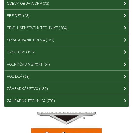
ODEVY, OBUV A OPP
(33)
PRE DETI
(13)
PRÍSLUŠENSTVO K TECHNIKE
(284)
SPRACOVANIE DREVA
(157)
TRAKTORY
(135)
VOĽNÝ ČAS A ŠPORT
(64)
VOZIDLÁ
(68)
ZÁHRADKÁRSTVO
(432)
ZÁHRADNÁ TECHNIKA
(703)