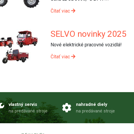
Čítať viac
SELVO novinky 2025
Nové elektrické pracovné vozidlá!
Čítať viac
vlastný servis
nahradné diely
na predávané stroje
na predávané stroje