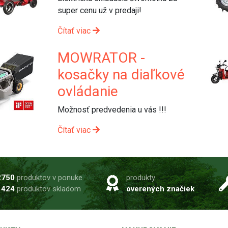
super cenu už v predaji!
Čítať viac
MOWRATOR -
kosačky na diaľkové
ovládanie
Možnosť predvedenia u vás !!!
Čítať viac
2750
produktov v ponuke
produkty
1424
produktov skladom
overených značiek