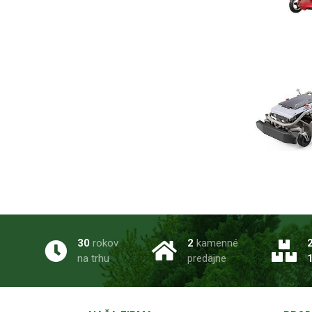
30
rokov
2
kamenné
na trhu
predajne