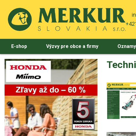
i
+421
E-shop
Výzvy pre obce a firmy
Oznam
Techni