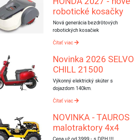
HONDA 2027 - nove
robotické kosačky
Nová generácia bezdrôtových
robotických kosačiek
Čítať viac
Novinka 2026 SELVO
CHILL 21500
Výkonný elektrický skúter s
dojazdom 140km.
Čítať viac
NOVINKA - TAUROS
malotraktory 4x4
Cena už od 3999,- s DPH !!!