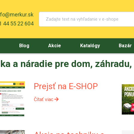
nfo@merkur.sk
 44 55 22 604
y
Blog
Akcie
Katalógy
Bazár
ka a náradie pre dom, záhradu,
Prejsť na E-SHOP
Čítať viac