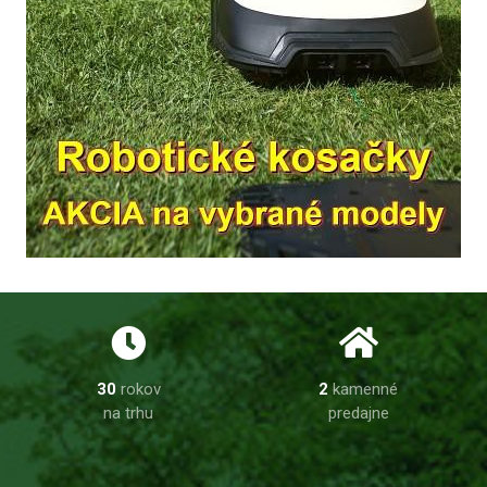
30
rokov
2
kamenné
na trhu
predajne