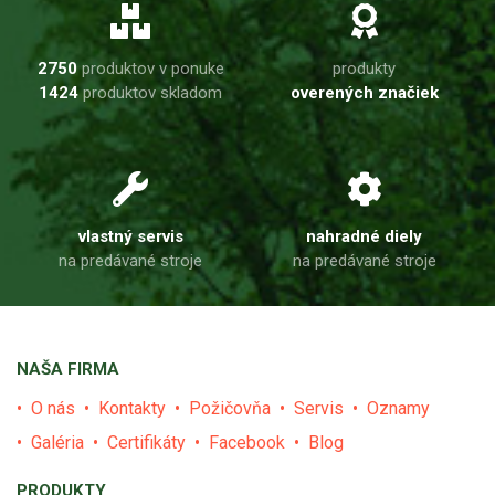
2750
produktov v ponuke
produkty
1424
produktov skladom
overených značiek
vlastný servis
nahradné diely
na predávané stroje
na predávané stroje
NAŠA FIRMA
O nás
Kontakty
Požičovňa
Servis
Oznamy
Galéria
Certifikáty
Facebook
Blog
PRODUKTY