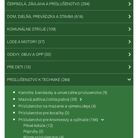
ČERPADLÁ, ZÁVLAHA A PRÍSLUŠENSTVO
(294)
DOM, DIELŇA, PREVÁDZKA A STAVBA
(616)
KOMUNÁLNE STROJE
(109)
LODE A MOTORY
(37)
ODEVY, OBUV A OPP
(33)
PRE DETI
(13)
PRÍSLUŠENSTVO K TECHNIKE
(284)
Kanistre, bandasky a univerzálne prislusenstvo
(9)
Mazivá,aditíva,čističe,palivá
(59)
Príslušenstvo na mazanie a výmenu oleja
(4)
Príslušenstvo pre kosačky
(3)
Príslušenstvo pre krovinorezy a vyžínače
(166)
Pílové kotúče
(12)
Popruhy
(3)
Rôzne príslušenstvo
(4)