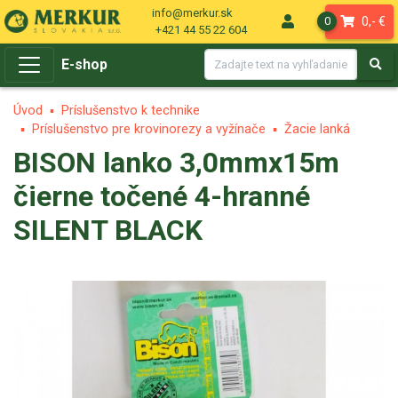
info@merkur.sk
0,- €
0
+421 44 55 22 604
E-shop
Úvod
Príslušenstvo k technike
Príslušenstvo pre krovinorezy a vyžínače
Žacie lanká
BISON lanko 3,0mmx15m
čierne točené 4-hranné
SILENT BLACK