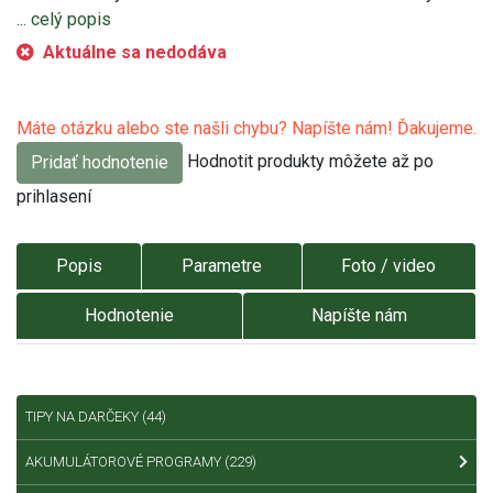
... celý popis
Aktuálne sa nedodáva
Máte otázku alebo ste našli chybu? Napíšte nám! Ďakujeme.
Hodnotit produkty môžete až po
Pridať hodnotenie
prihlasení
Popis
Parametre
Foto / video
Hodnotenie
Napíšte nám
TIPY NA DARČEKY
(44)
AKUMULÁTOROVÉ PROGRAMY
(229)