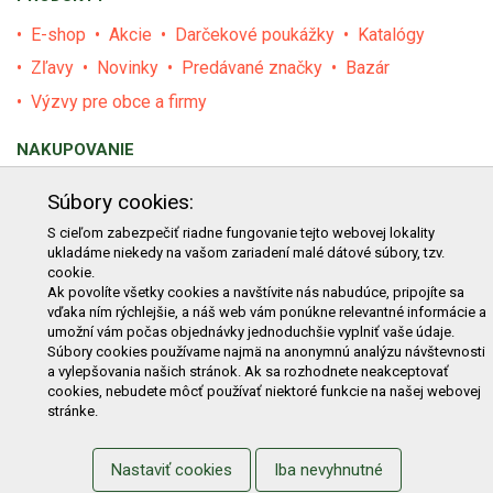
E-shop
Akcie
Darčekové poukážky
Katalógy
Zľavy
Novinky
Predávané značky
Bazár
Výzvy pre obce a firmy
NAKUPOVANIE
Obchodné podmienky
Cenník prepravy
Súbory cookies:
Reklamačný poriadok
Reklamačný protokol
S cieľom zabezpečiť riadne fungovanie tejto webovej lokality
ukladáme niekedy na vašom zariadení malé dátové súbory, tzv.
Odstúpenie od kúpy
Protokol na odstúpenie od kúpy
cookie.
Alternatívne riešenie sporu
Ochrana osobných údajov
Ak povolíte všetky cookies a navštívite nás nabudúce, pripojíte sa
vďaka ním rýchlejšie, a náš web vám ponúkne relevantné informácie a
Používanie cookies
Nákup na splátky
umožní vám počas objednávky jednoduchšie vyplniť vaše údaje.
Súbory cookies používame najmä na anonymnú analýzu návštevnosti
ZÁKAZNÍK
a vylepšovania našich stránok. Ak sa rozhodnete neakceptovať
cookies, nebudete môcť používať niektoré funkcie na našej webovej
Prihlásenie
Registrácia
Košík
Zmena údajov
stránke.
Zmena hesla
Prihlasiť sa na odber noviniek
Nastaviť cookies
Iba nevyhnutné
Nastavenie cookies
Podmienky zadávania hodnotení