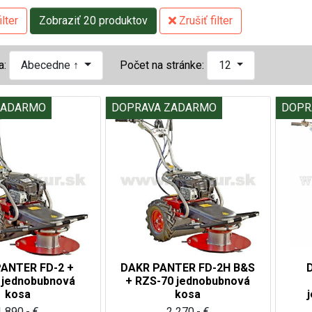
lter
Zobraziť 20 produktov
Zrušiť filter
a:
Abecedne ↑
Počet na stránke:
12
ZADARMO
DOPRAVA ZADARMO
DOPR
ANTER FD-2 +
DAKR PANTER FD-2H B&S
 jednobubnová
+ RZS-70 jednobubnová
kosa
kosa
1 890,- €
2 270,- €