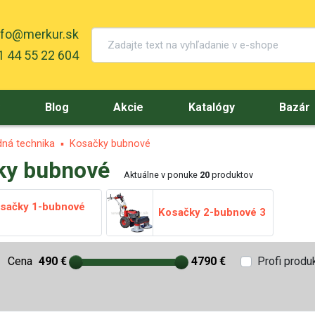
nfo@merkur.sk
 44 55 22 604
y
Blog
Akcie
Katalógy
Bazár
ná technika
Kosačky bubnové
ky bubnové
Aktuálne v ponuke
20
produktov
sačky 1-bubnové
Kosačky 2-bubnové
3
Cena
490 €
4790 €
Profi produ