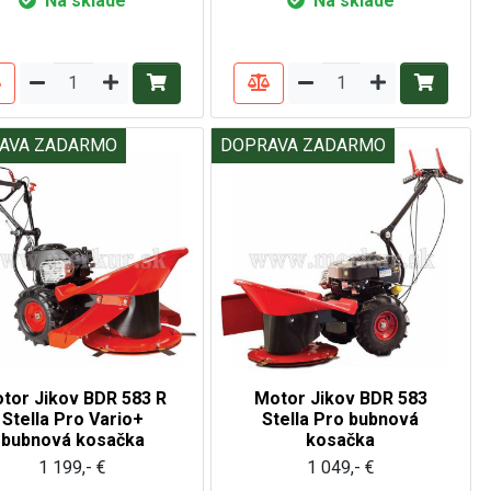
Na sklade
Na sklade
AVA ZADARMO
DOPRAVA ZADARMO
tor Jikov BDR 583 R
Motor Jikov BDR 583
Stella Pro Vario+
Stella Pro bubnová
bubnová kosačka
kosačka
1 199,- €
1 049,- €