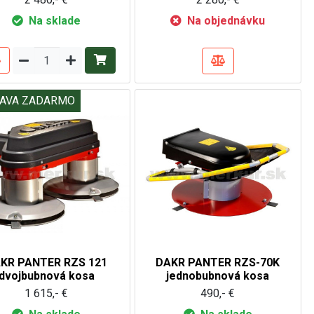
Na sklade
Na objednávku
AVA ZADARMO
KR PANTER RZS 121
DAKR PANTER RZS-70K
dvojbubnová kosa
jednobubnová kosa
1 615,- €
490,- €