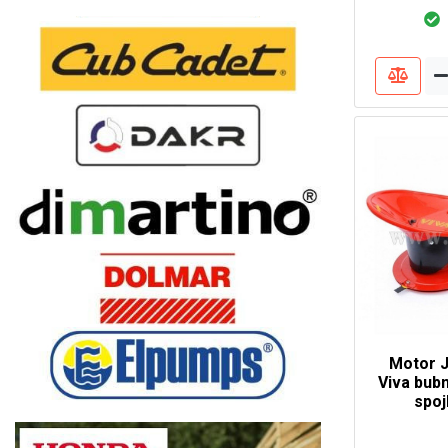
Motor J
Viva bub
spo