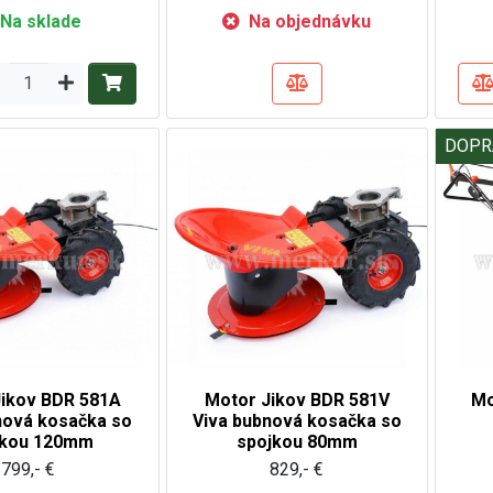
Na sklade
Na objednávku
DOPR
ikov BDR 581A
Motor Jikov BDR 581V
Mo
nová kosačka so
Viva bubnová kosačka so
jkou 120mm
spojkou 80mm
799,- €
829,- €