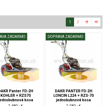
1
2
AVA ZADARMO
DOPRAVA ZADARMO
DAKR Panter FD-2H
DAKR PANTER FD-2H
KOHLER + RZS70
LONCIN L224 + RZS-70
jednobubnová kosa
jednobubnová kosa
2 480,- €
2 280,- €