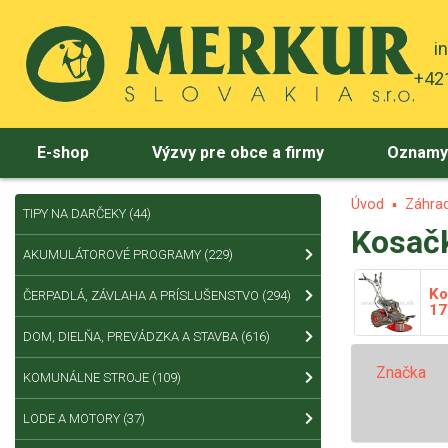
i
+421
E-shop
Výzvy pre obce a firmy
Oznam
Úvod
Záhrad
TIPY NA DARČEKY
(44)
Kosač
AKUMULÁTOROVÉ PROGRAMY
(229)
Ko
ČERPADLÁ, ZÁVLAHA A PRÍSLUŠENSTVO
(294)
17
DOM, DIELŇA, PREVÁDZKA A STAVBA
(616)
Značka
KOMUNÁLNE STROJE
(109)
LODE A MOTORY
(37)