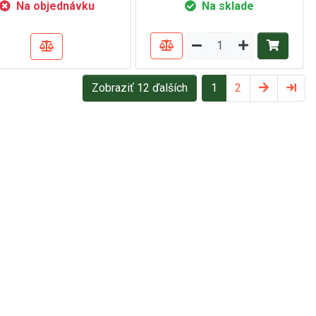
Na objednávku
Na sklade
Zobraziť 12 ďalších
1
2