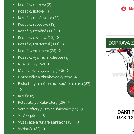
Kosačky diskové
(2)
Na
Kosačky lištové
(1)
Kosačky mulčovacie
(20)
Kosačky robotické
(13)
Kosačky rotačné
(118)
Kosačky svahové
(23)
DOPRAVA 
Kosačky traktorové
(111)
Kosačky vretenové
(25)
Kosačky vyžínacie kolesové
(2)
Krovinorezy
(62)
Multifunkčné systémy
(142)
Obracačky a zhrabovačky sena
(4)
Plotostrihy a nožnice na konáre a trávu
(87)
Rosiče
(5)
Rotavátory / Kultivátory
(29)
Vertikutátory / Prevzdušňovače
(22)
DAKR P
Vrtáky pôdne
(8)
RZS-12
Vysávače a fukáre záhradné
(31)
Vyžínače
(39)