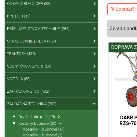
ODEVY, OBUV A OPP
(33)
Zobraziť fi
PRE DETI
(13)
Zoradiť podľ
PRÍSLUŠENSTVO K TECHNIKE
(284)
SPRACOVANIE DREVA
(157)
DOPRAVA 
TRAKTORY
(135)
VOĽNÝ ČAS A ŠPORT
(64)
VOZIDLÁ
(68)
ZÁHRADKÁRSTVO
(432)
ZÁHRADNÁ TECHNIKA
(703)
Drviče záhradné
(19)
DAKR P
RZS-70
Kosačky bubnové
(20)
Kosačky 1-bubnové
(17)
Kosačky 2-bubnové
(3)