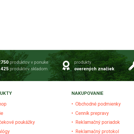
2750
produktov v ponuke
produkty
1425
produktov skladom
overených značiek
UKTY
NAKUPOVANIE
hop
Obchodné podmienky
ie
Cenník prepravy
čekové poukážky
Reklamačný poriadok
alógy
Reklamačný protokol