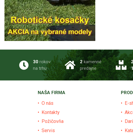
30
rokov
2
kamenné
na trhu
predajne
NAŠA FIRMA
PROD
O nás
E-s
Kontakty
Akc
Požičovňa
Dar
Servis
Kat