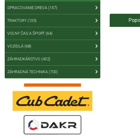
SPRACOVANIE DREVA
(157)
Popi
TRAKTORY
(135)
VOĽNÝ ČAS A ŠPORT
(64)
VOZIDLÁ
(68)
ZÁHRADKÁRSTVO
(432)
ZÁHRADNÁ TECHNIKA
(703)