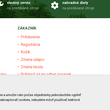
vlastný servis
nahradné diely
na predávané stroje
na predávané stroje
ZÁKAZNÍK
Prihlásenie
Registrácia
Košík
Zmena údajov
Zmena hesla
kúpy
Prihlasiť sa na odber noviniek
Nastavenie cookies
Podmienky zadávania hodnotení
ácie a umožní vám počas objednávky jednoduchšie vyplniť
Odstúpenie od zmluvy online
neakceptovať cookies, nebudete môcť používať niektoré