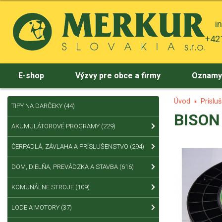
i
+421
E-shop
Výzvy pre obce a firmy
Oznam
Úvod
Príslu
TIPY NA DARČEKY
(44)
BISON 
AKUMULÁTOROVÉ PROGRAMY
(229)
ČERPADLÁ, ZÁVLAHA A PRÍSLUŠENSTVO
(294)
DOM, DIELŇA, PREVÁDZKA A STAVBA
(616)
KOMUNÁLNE STROJE
(109)
LODE A MOTORY
(37)