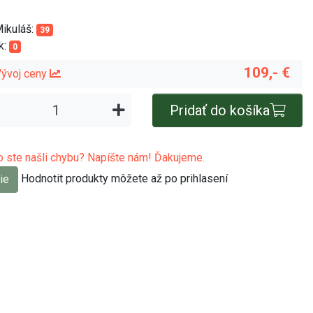
Mikuláš:
39
k:
0
109,- €
ývoj ceny
Pridať do košíka
 ste našli chybu? Napíšte nám! Ďakujeme.
Hodnotit produkty môžete až po prihlasení
ie