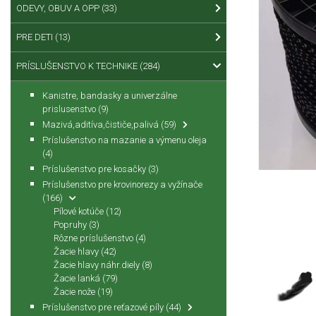
ODEVY, OBUV A OPP
(33)
PRE DETI
(13)
PRÍSLUŠENSTVO K TECHNIKE
(284)
Kanistre, bandasky a univerzálne
prislusenstvo
(9)
Mazivá,aditíva,čističe,palivá
(59)
Príslušenstvo na mazanie a výmenu oleja
(4)
Príslušenstvo pre kosačky
(3)
Príslušenstvo pre krovinorezy a vyžínače
(166)
Pílové kotúče
(12)
Popruhy
(3)
Rôzne príslušenstvo
(4)
Žacie hlavy
(42)
Žacie hlavy náhr.diely
(8)
Žacie lanká
(79)
Žacie nože
(19)
Príslušenstvo pre reťazové píly
(44)