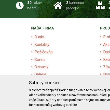
30
rokov
2
kamenné
na trhu
predajne
NAŠA FIRMA
PROD
O nás
E-s
Kontakty
Akc
Požičovňa
Dar
Servis
Kat
Oznamy
Zľa
Galéria
Nov
Certifikáty
Pre
Súbory cookies:
Facebook
Baz
S cieľom zabezpečiť riadne fungovanie tejto webovej lo
Ak povolíte všetky cookies a navštívite nás nabudúce, 
Blog
Výz
vaše údaje. Súbory cookies používame najmä na anonym
funkcie na našej webovej stránke.