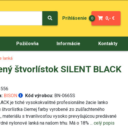
Prihlásenie
0,- €
0
Požičovňa
Informácie
Kontakty
e lanká
ný štvorlístok SILENT BLACK
556
a:
BISON
Kód výrobcu:
BN-0665S
CK je tiché vysokokvalitné profesionálne žacie lanko
 štvorlístka čiernej farby vyrobené zo zušľachteného
 materiálu s trvanlivosťou vysoko prevyšujúcou predávané
rdné nylonové lanká na našom trhu. Má o 18%
... celý popis