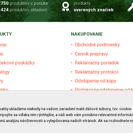
2750
produktov v ponuke
produkty
1424
produktov skladom
overených značiek
UKTY
NAKUPOVANIE
hop
Obchodné podmienky
ie
Cenník prepravy
čekové poukážky
Reklamačný poriadok
alógy
Reklamačný protokol
vy
Odstúpenie od kúpy
inky
Protokol na odstúpenie od 
dávané značky
Alternatívne riešenie sporu
ár
Ochrana osobných údajov
kality ukladáme niekedy na vašom zariadení malé dátové súbory, tzv. cookie.
pripojíte sa vďaka ním rýchlejšie, a náš web vám ponúkne relevantné inform
vy pre obce a firmy
Používanie cookies
nú analýzu návštevnosti a vylepšovania našich stránok. Ak sa rozhodnete 
Nákup na splátky