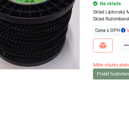
Na sklade
Sklad Liptovský 
Sklad Ružombero
Cena s DPH
V
Máte otázku alebo
Pridať hodnoten