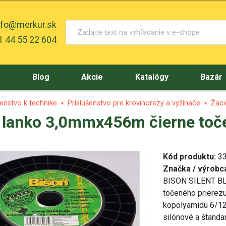
nfo@merkur.sk
 44 55 22 604
y
Blog
Akcie
Katalógy
Bazár
šenstvo k technike
Príslušenstvo pre krovinorezy a vyžínače
Žaci
lanko 3,0mmx456m čierne toče
Kód produktu:
33
Značka / výrobc
BISON SILENT BLA
točeného prierezu
kopolyamidu 6/12,
silónové a štanda