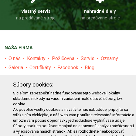
vlastný servis
nahradné diely
na predávané stroje
na predávané stroje
NAŠA FIRMA
O nás
Kontakty
Požičovňa
Servis
Oznamy
Galéria
Certifikáty
Facebook
Blog
PRODUKTY
Súbory cookies:
E-shop
Akcie
Darčekové poukážky
Katalógy
S cieľom zabezpečiť riadne fungovanie tejto webovej lokality
ukladáme niekedy na vašom zariadení malé dátové súbory, tzv.
Zľavy
Novinky
Predávané značky
Bazár
cookie.
Ak povolíte všetky cookies a navštívite nás nabudúce, pripojíte sa
Výzvy pre obce a firmy
vďaka ním rýchlejšie, a náš web vám ponúkne relevantné informácie a
umožní vám počas objednávky jednoduchšie vyplniť vaše údaje.
NAKUPOVANIE
Súbory cookies používame najmä na anonymnú analýzu návštevnosti
a vylepšovania našich stránok. Ak sa rozhodnete neakceptovať
Obchodné podmienky
Cenník prepravy