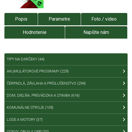
Popis
Parametre
Foto / video
Hodnotenie
Napíšte nám
TIPY NA DARČEKY
(44)
AKUMULÁTOROVÉ PROGRAMY
(229)
ČERPADLÁ, ZÁVLAHA A PRÍSLUŠENSTVO
(294)
DOM, DIELŇA, PREVÁDZKA A STAVBA
(616)
KOMUNÁLNE STROJE
(109)
LODE A MOTORY
(37)
ODEVY, OBUV A OPP
(33)