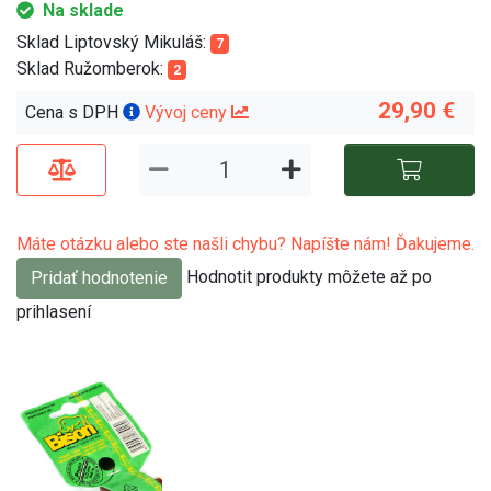
Na sklade
Sklad Liptovský Mikuláš:
7
Sklad Ružomberok:
2
29,90 €
Cena s DPH
Vývoj ceny
Máte otázku alebo ste našli chybu? Napíšte nám! Ďakujeme.
Hodnotit produkty môžete až po
Pridať hodnotenie
prihlasení