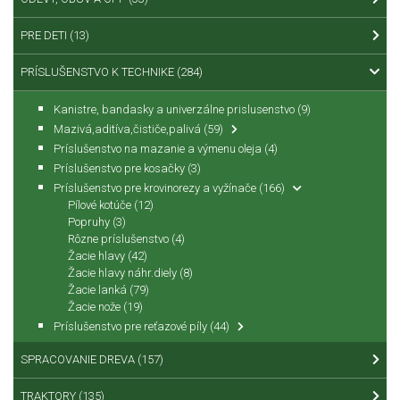
PRE DETI
(13)
PRÍSLUŠENSTVO K TECHNIKE
(284)
Kanistre, bandasky a univerzálne prislusenstvo
(9)
Mazivá,aditíva,čističe,palivá
(59)
Príslušenstvo na mazanie a výmenu oleja
(4)
Príslušenstvo pre kosačky
(3)
Príslušenstvo pre krovinorezy a vyžínače
(166)
Pílové kotúče
(12)
Popruhy
(3)
Rôzne príslušenstvo
(4)
Žacie hlavy
(42)
Žacie hlavy náhr.diely
(8)
Žacie lanká
(79)
Žacie nože
(19)
Príslušenstvo pre reťazové píly
(44)
SPRACOVANIE DREVA
(157)
TRAKTORY
(135)