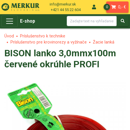
info@merkur.sk
0,- €
0
+421 44 55 22 604
E-shop
Úvod
Príslušenstvo k technike
Príslušenstvo pre krovinorezy a vyžínače
Žacie lanká
BISON lanko 3,0mmx100m
červené okrúhle PROFI