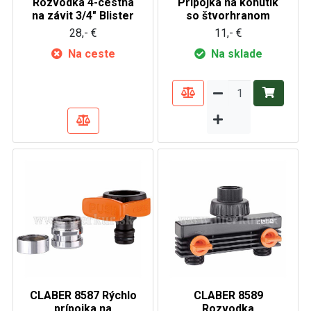
Rozvodka 4-cestná
Prípojka na kohútik
na závit 3/4" Blister
so štvorhranom
28,- €
11,- €
Na ceste
Na sklade
CLABER 8587 Rýchlo
CLABER 8589
prípojka na
Rozvodka