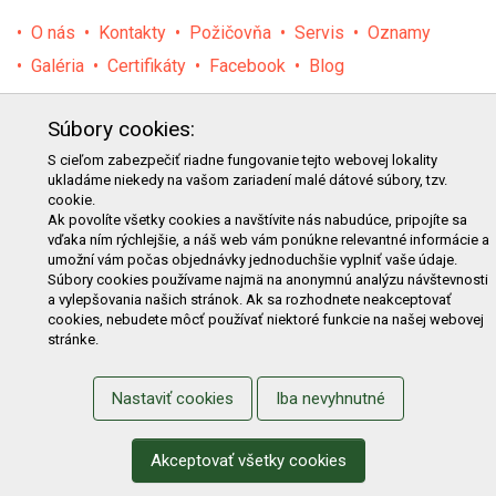
O nás
Kontakty
Požičovňa
Servis
Oznamy
Galéria
Certifikáty
Facebook
Blog
PRODUKTY
Súbory cookies:
E-shop
Akcie
Darčekové poukážky
Katalógy
S cieľom zabezpečiť riadne fungovanie tejto webovej lokality
ukladáme niekedy na vašom zariadení malé dátové súbory, tzv.
Zľavy
Novinky
Predávané značky
Bazár
cookie.
Výzvy pre obce a firmy
Ak povolíte všetky cookies a navštívite nás nabudúce, pripojíte sa
vďaka ním rýchlejšie, a náš web vám ponúkne relevantné informácie a
umožní vám počas objednávky jednoduchšie vyplniť vaše údaje.
NAKUPOVANIE
Súbory cookies používame najmä na anonymnú analýzu návštevnosti
a vylepšovania našich stránok. Ak sa rozhodnete neakceptovať
Obchodné podmienky
Cenník prepravy
cookies, nebudete môcť používať niektoré funkcie na našej webovej
stránke.
Reklamačný poriadok
Reklamačný protokol
Odstúpenie od kúpy
Protokol na odstúpenie od kúpy
Nastaviť cookies
Iba nevyhnutné
Alternatívne riešenie sporu
Ochrana osobných údajov
Používanie cookies
Nákup na splátky
Akceptovať všetky cookies
ZÁKAZNÍK