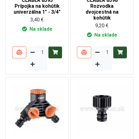
CLABER 8595
CLABER 8598
Prípojka na kohútik
Rozvodka
univerzálna 1" - 3/4"
dvojcestná na
kohútik
3,40 €
9,20 €
Na sklade
Na sklade