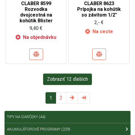
CLABER 8599
CLABER 8623
Rozvodka
Prípojka na kohútik
dvojcestná na
so závitom 1/2"
kohútik Blister
2,- €
9,40 €
Na ceste
Na objednávku
Zobraziť 12 ďalších
1
2
TIPY NA DARČEKY
(44)
AKUMULÁTOROVÉ PROGRAMY
(229)