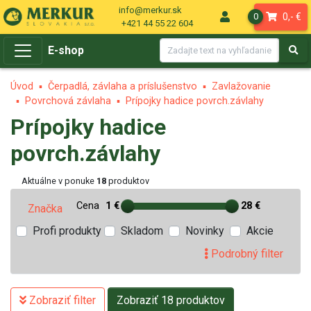
info@merkur.sk
0,- €
0
+421 44 55 22 604
E-shop
Úvod
Čerpadlá, závlaha a príslušenstvo
Zavlažovanie
Povrchová závlaha
Prípojky hadice povrch.závlahy
Prípojky hadice
povrch.závlahy
Aktuálne v ponuke
18
produktov
Cena
1 €
28 €
Značka
Profi produkty
Skladom
Novinky
Akcie
Podrobný filter
Zobraziť filter
Zobraziť 18 produktov