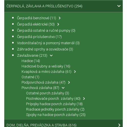
ČERPADLÁ, ZÁVLAHA A PRÍSLUŠENSTVO
(294)
Čerpadlá benzínové
(11)
Čerpadlá elektrické
(50)
Čerpadlá ostatné a ručné pumpy
(0)
Čerpadlá príslušenstvo
(17)
Vodoinštalačný a pomocný materiál
(0)
Záhradné sprchy a osviežovače
(3)
Zavlažovanie
(213)
Hadice
(14)
Hadicové bubny a vešiaky
(16)
Kvapková a mikro závlaha
(61)
Ostatné
(1)
Podpovrchová závlaha
(47)
Povrchová závlaha
(87)
Ostatné povrch.závlahy
(3)
Postrekovače povrch. závlahy
(40)
Prípojky hadice povrch.závlahy
(18)
Riadiace jednotky povrch.závlahy
(2)
Spojky na hadice povrch.závlahy
(25)
DOM, DIELŇA, PREVÁDZKA A STAVBA
(616)