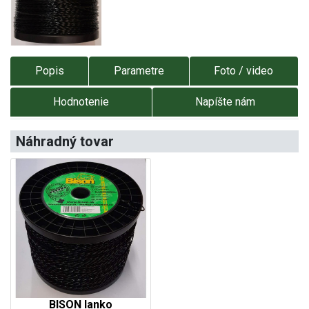
Popis
Parametre
Foto / video
Hodnotenie
Napíšte nám
Náhradný tovar
BISON lanko