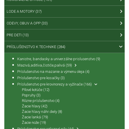
LODE A MOTORY
(37)
ODEVY, OBUV A OPP
(33)
PRE DETI
(13)
PRÍSLUŠENSTVO K TECHNIKE
(284)
Kanistre, bandasky a univerzálne prislusenstvo
(9)
Mazivá,aditíva,čističe,palivá
(59)
Príslušenstvo na mazanie a výmenu oleja
(4)
Príslušenstvo pre kosačky
(3)
Príslušenstvo pre krovinorezy a vyžínače
(166)
Pílové kotúče
(12)
Popruhy
(3)
Rôzne príslušenstvo
(4)
Žacie hlavy
(42)
Žacie hlavy náhr.diely
(8)
Žacie lanká
(79)
Žacie nože
(19)
Príslušenstvo pre reťazové píly
(44)