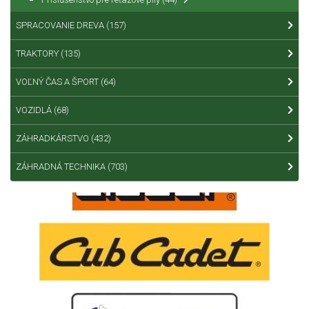
SPRACOVANIE DREVA
(157)
TRAKTORY
(135)
VOĽNÝ ČAS A ŠPORT
(64)
VOZIDLÁ
(68)
ZÁHRADKÁRSTVO
(432)
ZÁHRADNÁ TECHNIKA
(703)