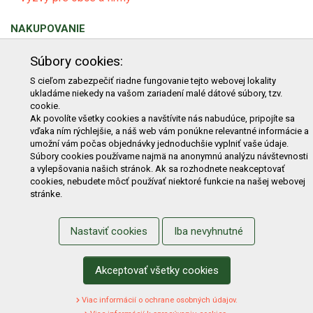
NAKUPOVANIE
Obchodné podmienky
Cenník prepravy
Súbory cookies:
Reklamačný poriadok
Reklamačný protokol
S cieľom zabezpečiť riadne fungovanie tejto webovej lokality
ukladáme niekedy na vašom zariadení malé dátové súbory, tzv.
Odstúpenie od kúpy
Protokol na odstúpenie od kúpy
cookie.
Alternatívne riešenie sporu
Ochrana osobných údajov
Ak povolíte všetky cookies a navštívite nás nabudúce, pripojíte sa
vďaka ním rýchlejšie, a náš web vám ponúkne relevantné informácie a
Používanie cookies
Nákup na splátky
umožní vám počas objednávky jednoduchšie vyplniť vaše údaje.
Súbory cookies používame najmä na anonymnú analýzu návštevnosti
ZÁKAZNÍK
a vylepšovania našich stránok. Ak sa rozhodnete neakceptovať
cookies, nebudete môcť používať niektoré funkcie na našej webovej
Prihlásenie
Registrácia
Košík
Zmena údajov
stránke.
Zmena hesla
Prihlasiť sa na odber noviniek
Nastaviť cookies
Iba nevyhnutné
Nastavenie cookies
Podmienky zadávania hodnotení
Odstúpenie od zmluvy online
Akceptovať všetky cookies
Viac informácií o ochrane osobných údajov.