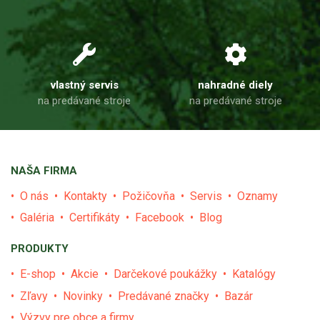
vlastný servis
nahradné diely
na predávané stroje
na predávané stroje
NAŠA FIRMA
O nás
Kontakty
Požičovňa
Servis
Oznamy
Galéria
Certifikáty
Facebook
Blog
PRODUKTY
E-shop
Akcie
Darčekové poukážky
Katalógy
Zľavy
Novinky
Predávané značky
Bazár
Výzvy pre obce a firmy