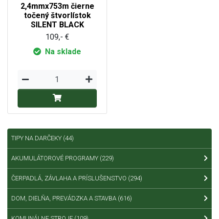
2,4mmx753m čierne
točený štvorlístok
SILENT BLACK
109,- €
Na sklade
TIPY NA DARČEKY
(44)
AKUMULÁTOROVÉ PROGRAMY
(229)
ČERPADLÁ, ZÁVLAHA A PRÍSLUŠENSTVO
(294)
DOM, DIELŇA, PREVÁDZKA A STAVBA
(616)
KOMUNÁLNE STROJE
(109)