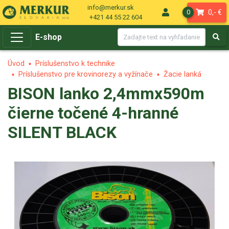
info@merkur.sk
0,- €
0
+421 44 55 22 604
E-shop
Úvod
Príslušenstvo k technike
Príslušenstvo pre krovinorezy a vyžínače
Žacie lanká
BISON lanko 2,4mmx590m
čierne točené 4-hranné
SILENT BLACK