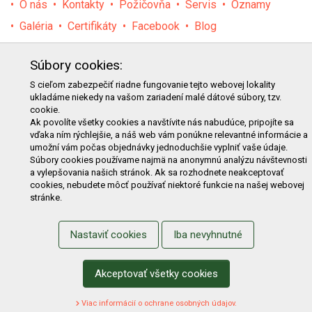
O nás
Kontakty
Požičovňa
Servis
Oznamy
Galéria
Certifikáty
Facebook
Blog
PRODUKTY
Súbory cookies:
E-shop
Akcie
Darčekové poukážky
Katalógy
S cieľom zabezpečiť riadne fungovanie tejto webovej lokality
ukladáme niekedy na vašom zariadení malé dátové súbory, tzv.
Zľavy
Novinky
Predávané značky
Bazár
cookie.
Výzvy pre obce a firmy
Ak povolíte všetky cookies a navštívite nás nabudúce, pripojíte sa
vďaka ním rýchlejšie, a náš web vám ponúkne relevantné informácie a
umožní vám počas objednávky jednoduchšie vyplniť vaše údaje.
NAKUPOVANIE
Súbory cookies používame najmä na anonymnú analýzu návštevnosti
a vylepšovania našich stránok. Ak sa rozhodnete neakceptovať
Obchodné podmienky
Cenník prepravy
cookies, nebudete môcť používať niektoré funkcie na našej webovej
stránke.
Reklamačný poriadok
Reklamačný protokol
Odstúpenie od kúpy
Protokol na odstúpenie od kúpy
Nastaviť cookies
Iba nevyhnutné
Alternatívne riešenie sporu
Ochrana osobných údajov
Používanie cookies
Nákup na splátky
Akceptovať všetky cookies
ZÁKAZNÍK
Viac informácií o ochrane osobných údajov.