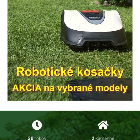
30
rokov
2
kamenné