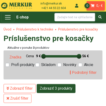
info@merkur.sk
0,- €
0
+421 44 55 22 604
E-shop
Úvod
Príslušenstvo k technike
Príslušenstvo pre kosačky
Príslušenstvo pre kosačky
Aktuálne v ponuke
3
produktov
Cena
9 €
56 €
Značka
Profi produkty
Skladom
Novinky
Akcie
Podrobný filter
Zobraziť filter
Zobraziť 3 produkty
Zrušiť filter