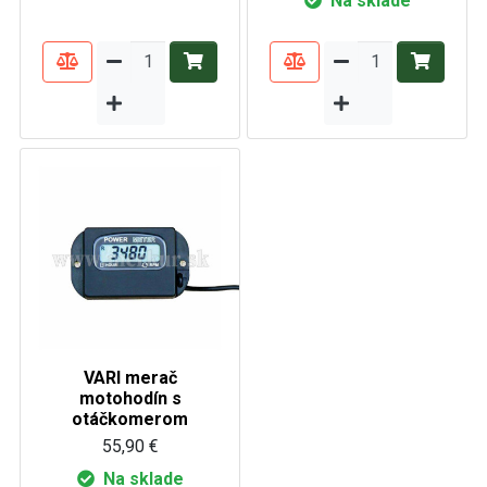
Na sklade
VARI merač
motohodín s
otáčkomerom
55,90 €
Na sklade