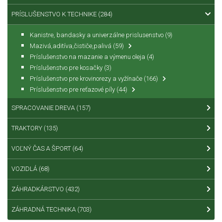
PRÍSLUŠENSTVO K TECHNIKE
(284)
Kanistre, bandasky a univerzálne prislusenstvo
(9)
Mazivá,aditíva,čističe,palivá
(59)
Príslušenstvo na mazanie a výmenu oleja
(4)
Príslušenstvo pre kosačky
(3)
Príslušenstvo pre krovinorezy a vyžínače
(166)
Príslušenstvo pre reťazové píly
(44)
SPRACOVANIE DREVA
(157)
TRAKTORY
(135)
VOĽNÝ ČAS A ŠPORT
(64)
VOZIDLÁ
(68)
ZÁHRADKÁRSTVO
(432)
ZÁHRADNÁ TECHNIKA
(703)