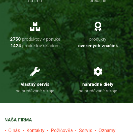
na trhu
predajne
2750
produktov v ponuke
produkty
1424
produktov skladom
overených značiek
vlastný servis
nahradné diely
na predávané stroje
na predávané stroje
NAŠA FIRMA
O nás
Kontakty
Požičovňa
Servis
Oznamy