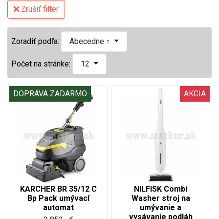
Zrušiť filter
Zoradiť podľa:
Abecedne ↑
Počet na stránke:
12
DOPRAVA ZADARMO
AKCIA
KARCHER BR 35/12 C
NILFISK Combi
Bp Pack umývací
Washer stroj na
automat
umývanie a
vysávanie podláh