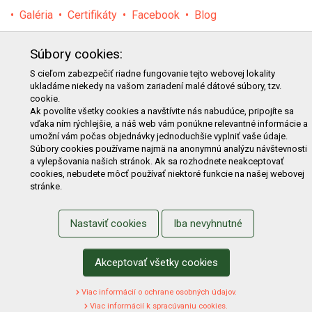
Galéria
Certifikáty
Facebook
Blog
PRODUKTY
Súbory cookies:
E-shop
Akcie
Darčekové poukážky
Katalógy
S cieľom zabezpečiť riadne fungovanie tejto webovej lokality
ukladáme niekedy na vašom zariadení malé dátové súbory, tzv.
Zľavy
Novinky
Predávané značky
Bazár
cookie.
Ak povolíte všetky cookies a navštívite nás nabudúce, pripojíte sa
Výzvy pre obce a firmy
vďaka ním rýchlejšie, a náš web vám ponúkne relevantné informácie a
umožní vám počas objednávky jednoduchšie vyplniť vaše údaje.
NAKUPOVANIE
Súbory cookies používame najmä na anonymnú analýzu návštevnosti
a vylepšovania našich stránok. Ak sa rozhodnete neakceptovať
Obchodné podmienky
Cenník prepravy
cookies, nebudete môcť používať niektoré funkcie na našej webovej
stránke.
Reklamačný poriadok
Reklamačný protokol
Odstúpenie od kúpy
Protokol na odstúpenie od kúpy
Nastaviť cookies
Iba nevyhnutné
Alternatívne riešenie sporu
Ochrana osobných údajov
Používanie cookies
Nákup na splátky
Akceptovať všetky cookies
ZÁKAZNÍK
Viac informácií o ochrane osobných údajov.
Prihlásenie
Registrácia
Košík
Zmena údajov
Viac informácií k spracúvaniu cookies.