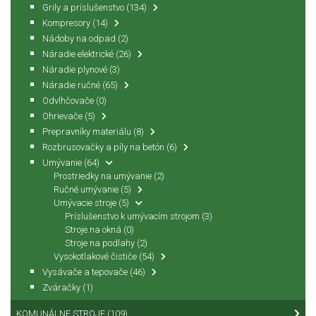
Grily a príslušenstvo
(134)
Kompresory
(14)
Nádoby na odpad
(2)
Náradie elektrické
(26)
Náradie plynové
(3)
Náradie ručné
(65)
Odvlhčovače
(0)
Ohrievače
(5)
Prepravníky materiálu
(8)
Rozbrusovačky a píly na betón
(6)
Umývanie
(64)
Prostriedky na umývanie
(2)
Ručné umývanie
(5)
Umývacie stroje
(5)
Príslušenstvo k umývacím strojom
(3)
Stroje na okná
(0)
Stroje na podlahy
(2)
Vysokotlakové čističe
(54)
Vysávače a tepovače
(46)
Zváračky
(1)
KOMUNÁLNE STROJE
(109)