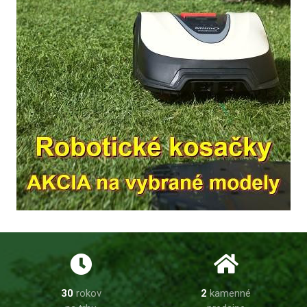
30
rokov
2
kamenné