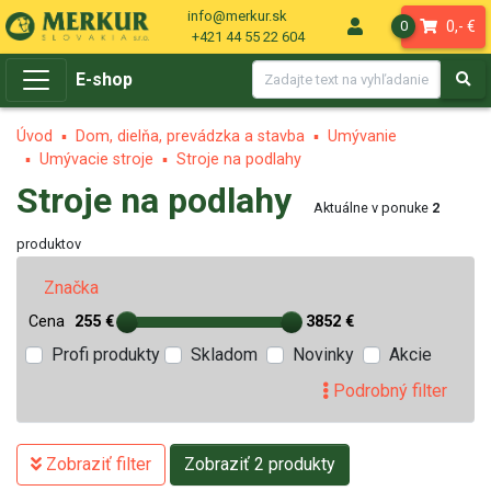
info@merkur.sk
0,- €
0
+421 44 55 22 604
E-shop
Úvod
Dom, dielňa, prevádzka a stavba
Umývanie
Umývacie stroje
Stroje na podlahy
Stroje na podlahy
Aktuálne v ponuke
2
produktov
Značka
Cena
255 €
3852 €
Profi produkty
Skladom
Novinky
Akcie
Podrobný filter
Zobraziť filter
Zobraziť 2 produkty