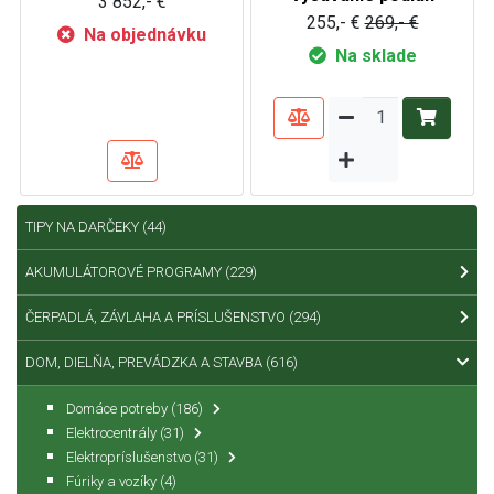
3 852,- €
255,- €
269,- €
Na objednávku
Na sklade
TIPY NA DARČEKY
(44)
AKUMULÁTOROVÉ PROGRAMY
(229)
ČERPADLÁ, ZÁVLAHA A PRÍSLUŠENSTVO
(294)
DOM, DIELŇA, PREVÁDZKA A STAVBA
(616)
Domáce potreby
(186)
Elektrocentrály
(31)
Elektropríslušenstvo
(31)
Fúriky a vozíky
(4)