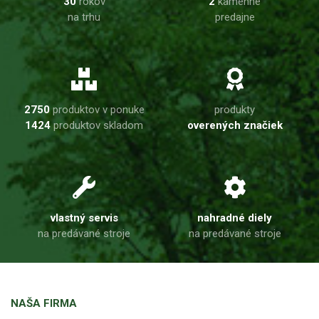
30
rokov
2
kamenné
na trhu
predajne
2750
produktov v ponuke
produkty
1424
produktov skladom
overených značiek
vlastný servis
nahradné diely
na predávané stroje
na predávané stroje
NAŠA FIRMA