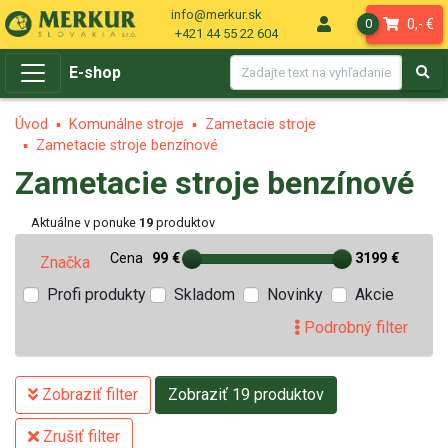
info@merkur.sk
0,- €
0
+421 44 55 22 604
E-shop
Úvod
Komunálne stroje
Zametacie stroje
Zametacie stroje benzínové
Zametacie stroje benzínové
Aktuálne v ponuke
19
produktov
Cena
99 €
3199 €
Značka
Profi produkty
Skladom
Novinky
Akcie
Podrobný filter
Zobraziť filter
Zobraziť 19 produktov
Zrušiť filter