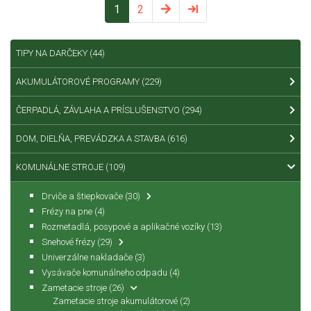
1
2
TIPY NA DARČEKY
(44)
AKUMULÁTOROVÉ PROGRAMY
(229)
ČERPADLÁ, ZÁVLAHA A PRÍSLUŠENSTVO
(294)
DOM, DIELŇA, PREVÁDZKA A STAVBA
(616)
KOMUNÁLNE STROJE
(109)
Drviče a štiepkovače
(30)
Frézy na pne
(4)
Rozmetadlá, posypové a aplikačné vozíky
(13)
Snehové frézy
(29)
Univerzálne nakladače
(3)
Vysávače komunálneho odpadu
(4)
Zametacie stroje
(26)
Zametacie stroje akumulátorové
(2)