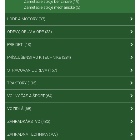
Zametacie stroje benzínové
(19)
Zametacie stroje mechanické
(5)
LODE A MOTORY
(37)
ODEVY, OBUV A OPP
(33)
PRE DETI
(13)
PRÍSLUŠENSTVO K TECHNIKE
(284)
SPRACOVANIE DREVA
(157)
TRAKTORY
(135)
VOĽNÝ ČAS A ŠPORT
(64)
VOZIDLÁ
(68)
ZÁHRADKÁRSTVO
(432)
ZÁHRADNÁ TECHNIKA
(703)