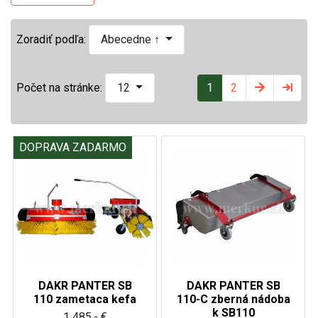
Zoradiť podľa:
Abecedne ↑
1
2
Počet na stránke:
12
DOPRAVA ZADARMO
DAKR PANTER SB
DAKR PANTER SB
110 zametaca kefa
110-C zberná nádoba
k SB110
1 485,- €