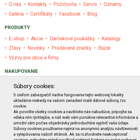
O nás
Kontakty
Požičovňa
Servis
Oznamy
Galéria
Certifikáty
Facebook
Blog
PRODUKTY
E-shop
Akcie
Darčekové poukážky
Katalógy
Zľavy
Novinky
Predávané značky
Bazár
Výzvy pre obce a firmy
NAKUPOVANIE
Obchodné podmienky
Cenník prepravy
Súbory cookies:
Reklamačný poriadok
Reklamačný protokol
S cieľom zabezpečiť riadne fungovanie tejto webovej lokality
ukladáme niekedy na vašom zariadení malé dátové súbory, tzv.
Odstúpenie od kúpy
Protokol na odstúpenie od kúpy
cookie.
Alternatívne riešenie sporu
Ochrana osobných údajov
Ak povolíte všetky cookies a navštívite nás nabudúce, pripojíte sa
vďaka ním rýchlejšie, a náš web vám ponúkne relevantné informácie a
Používanie cookies
Nákup na splátky
umožní vám počas objednávky jednoduchšie vyplniť vaše údaje.
Súbory cookies používame najmä na anonymnú analýzu návštevnosti
ZÁKAZNÍK
a vylepšovania našich stránok. Ak sa rozhodnete neakceptovať
cookies, nebudete môcť používať niektoré funkcie na našej webovej