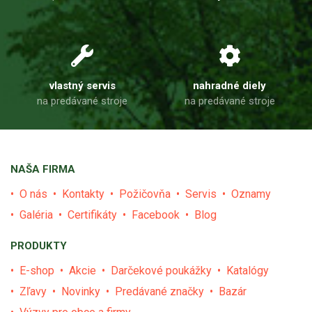
vlastný servis
nahradné diely
na predávané stroje
na predávané stroje
NAŠA FIRMA
O nás
Kontakty
Požičovňa
Servis
Oznamy
Galéria
Certifikáty
Facebook
Blog
PRODUKTY
E-shop
Akcie
Darčekové poukážky
Katalógy
Zľavy
Novinky
Predávané značky
Bazár