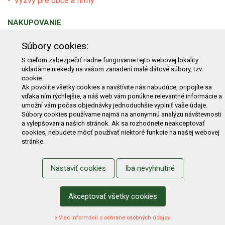
Výzvy pre obce a firmy
NAKUPOVANIE
Obchodné podmienky
Cenník prepravy
Súbory cookies:
Reklamačný poriadok
Reklamačný protokol
S cieľom zabezpečiť riadne fungovanie tejto webovej lokality
ukladáme niekedy na vašom zariadení malé dátové súbory, tzv.
Odstúpenie od kúpy
Protokol na odstúpenie od kúpy
cookie.
Alternatívne riešenie sporu
Ochrana osobných údajov
Ak povolíte všetky cookies a navštívite nás nabudúce, pripojíte sa
vďaka ním rýchlejšie, a náš web vám ponúkne relevantné informácie a
Používanie cookies
Nákup na splátky
umožní vám počas objednávky jednoduchšie vyplniť vaše údaje.
Súbory cookies používame najmä na anonymnú analýzu návštevnosti
ZÁKAZNÍK
a vylepšovania našich stránok. Ak sa rozhodnete neakceptovať
cookies, nebudete môcť používať niektoré funkcie na našej webovej
Prihlásenie
Registrácia
Košík
Zmena údajov
stránke.
Zmena hesla
Prihlasiť sa na odber noviniek
Nastaviť cookies
Iba nevyhnutné
Nastavenie cookies
Podmienky zadávania hodnotení
Odstúpenie od zmluvy online
Akceptovať všetky cookies
Viac informácií o ochrane osobných údajov.