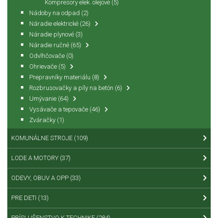
Kompresory elek. olejové
(5)
Nádoby na odpad
(2)
Náradie elektrické
(26)
Náradie plynové
(3)
Náradie ručné
(65)
Odvlhčovače
(0)
Ohrievače
(5)
Prepravníky materiálu
(8)
Rozbrusovačky a píly na betón
(6)
Umývanie
(64)
Vysávače a tepovače
(46)
Zváračky
(1)
KOMUNÁLNE STROJE
(109)
LODE A MOTORY
(37)
ODEVY, OBUV A OPP
(33)
PRE DETI
(13)
PRÍSLUŠENSTVO K TECHNIKE
(284)