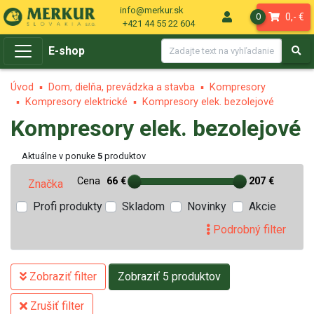
info@merkur.sk
0,- €
0
+421 44 55 22 604
E-shop
Úvod
Dom, dielňa, prevádzka a stavba
Kompresory
Kompresory elektrické
Kompresory elek. bezolejové
Kompresory elek. bezolejové
Aktuálne v ponuke
5
produktov
Cena
66 €
207 €
Značka
Profi produkty
Skladom
Novinky
Akcie
Podrobný filter
Zobraziť filter
Zobraziť 5 produktov
Zrušiť filter