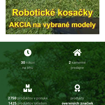
30
rokov
2
kamenné
na trhu
predajne
2750
produktov v ponuke
produkty
1425
produktov skladom
overených značiek